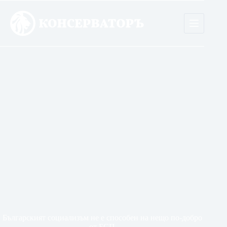
Skip
to
content
Българският социализъм не е способен на нещо по-добро
от БСП