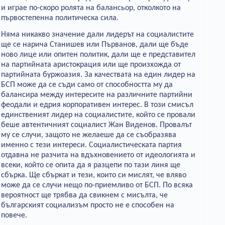
и играе по-скоро ролята на балансьор, отколкото на
първостепенна политическа сила.
Няма никакво значение дали лидерът на социалистите
ще се нарича Станишев или Първанов, дали ще бъде
ново лице или опитен политик, дали ще е представител
на партийната аристокрация или ще произхожда от
партийната буржоазия. За качествата на един лидер на
БСП може да се съди само от способността му да
балансира между интересите на различните партийни
феодали и едрия корпоративен интерес. В този смисъл
единственият лидер на социалистите, който се провали
беше автентичният социалист Жан Виденов. Провалът
му се случи, защото не желаеше да се съобразява
именно с тези интереси. Социалистическата партия
отдавна не разчита на вдъхновението от идеологията и
всеки, който се опита да я разцепи по тази линя ще
сбърка. Ще сбъркат и тези, които си мислят, че вляво
може да се случи нещо по-приемливо от БСП. По всяка
вероятност ще трябва да свикнем с мисълта, че
българският социализъм просто не е способен на
повече.