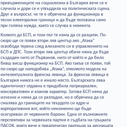
привържениците на социализма в България вече се е
случила и дори се е утвърдила на политическата сцена.
Друг е въпросът, че тя е обречена да функционира в
тесни електорални граници и да бъде ползвана само
при голяма нужда, както се случва в момента.
Колкото до БСП, и този път тя няма да се разцепи. По-
скоро ще се появи втори ляв център ако „Атака”
освободи терена след влизането си в управлението на
БСП и ДПС. Този втори ляв център обаче няма да бъде
създаден нито от Първанов, нито от който и да било
бивш висш функционер на БСП. Ако такъв се появи, той
по-скоро ще наподобява „Атака”, отколкото модела на
интелектуалната френска левица. За френска левица в
България никога не е имало място. Българската лява
идентичност отдавна е придобила патриархален,
консервативен и кланов характер. Затова БСП няма да
изчезне и няма да се разпадне, но е обречена да се
смалява до границите на твърдото си ядро и
корпоративния вот, който неизменно ще бъде
осигуряван от червените барони. Една от възможните
перспективи за червената партия е съдбата на гръцката
ПАСОК, която вече е предпочитан партньор за десницата