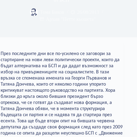
Тома Биков
26/08/2013
Архив "Петте кьошета"
През последните дни все по-усилено се заговори за
стартиране на нови леви политически проекти, които да
бъдат алтернатива на БСП и да дадат възможност за
избор на привържениците на социалистите. В тази
връзка се споменаха имената на Георги Първанов и
Татяна Дончева, които от няколко години упорито
критикуват настоящото ръководство на партията. Хора
близки до кръга около бившия президент бързо
отрекоха, че се готвят да създават нова формация, а
Татяна Дончева обяви, че в момента структурира
бъдещата си партия и се надява тя да стартира през
есента. Това ще бъде втори опит на бившата червена
депутатка да създаде своя формация след като през 2009
година се опита да разцепи неуспешно БСП с „Движение