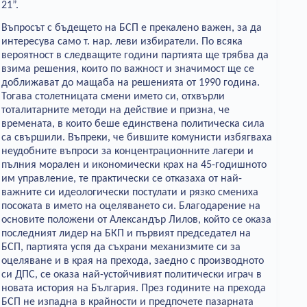
21”.
Въпросът с бъдещето на БСП е прекалено важен, за да
интересува само т. нар. леви избиратели. По всяка
вероятност в следващите години партията ще трябва да
взима решения, които по важност и значимост ще се
доближават до мащаба на решенията от 1990 година.
Тогава столетницата смени името си, отхвърли
тоталитарните методи на действие и призна, че
времената, в които беше единствена политическа сила
са свършили. Въпреки, че бившите комунисти избягваха
неудобните въпроси за концентрационните лагери и
пълния морален и икономически крах на 45-годишното
им управление, те практически се отказаха от най-
важните си идеологически постулати и рязко смениха
посоката в името на оцеляването си. Благодарение на
основите положени от Александър Лилов, който се оказа
последният лидер на БКП и първият председател на
БСП, партията успя да съхрани механизмите си за
оцеляване и в края на прехода, заедно с производното
си ДПС, се оказа най-устойчивият политически играч в
новата история на България. През годините на прехода
БСП не изпадна в крайности и предпочете пазарната