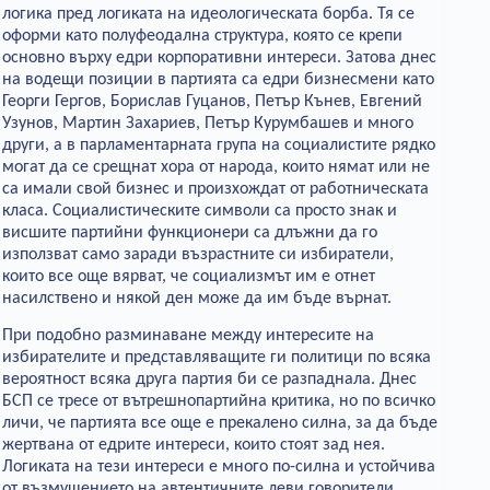
логика пред логиката на идеологическата борба. Тя се
оформи като полуфеодална структура, която се крепи
основно върху едри корпоративни интереси. Затова днес
на водещи позиции в партията са едри бизнесмени като
Георги Гергов, Борислав Гуцанов, Петър Кънев, Евгений
Узунов, Мартин Захариев, Петър Курумбашев и много
други, а в парламентарната група на социалистите рядко
могат да се срещнат хора от народа, които нямат или не
са имали свой бизнес и произхождат от работническата
класа. Социалистическите символи са просто знак и
висшите партийни функционери са длъжни да го
използват само заради възрастните си избиратели,
които все още вярват, че социализмът им е отнет
насилствено и някой ден може да им бъде върнат.
При подобно разминаване между интересите на
избирателите и представляващите ги политици по всяка
вероятност всяка друга партия би се разпаднала. Днес
БСП се тресе от вътрешнопартийна критика, но по всичко
личи, че партията все още е прекалено силна, за да бъде
жертвана от едрите интереси, които стоят зад нея.
Логиката на тези интереси е много по-силна и устойчива
от възмущението на автентичните леви говорители,