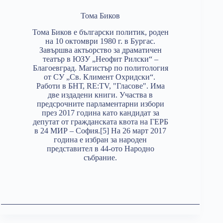
Тома Биков
Тома Биков e български политик, роден
на 10 октомври 1980 г. в Бургас.
Завършва актьорство за драматичен
театър в ЮЗУ „Неофит Рилски“ –
Благоевград. Магистър по политология
от СУ „Св. Климент Охридски“.
Работи в БНТ, RE:TV, "Гласове". Има
две издадени книги. Участва в
предсрочните парламентарни избори
през 2017 година като кандидат за
депутат от гражданската квота на ГЕРБ
в 24 МИР – София.[5] На 26 март 2017
година е избран за народен
представител в 44-ото Народно
събрание.