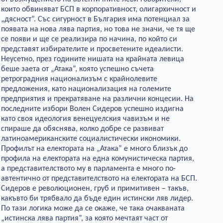
които обвиняват БСП в корпоративност, олигархичност и
„дясност”. Със сигурност в България има потенциал за
появата на нова лява партия, но това не значи, че тя ще
се появи и ще се реализира по начина, по който си
представят избирателите и просветените идеалисти.
Неусетно, през годините нишата на крайната левица
беше заета от „Атака”, която успешно съчета
ретроградния национализъм с крайнолевите
предложения, като национализация на големите
предприятия и прекратяване на различни концесии. На
последните избори Волен Сидеров успешно издигна
като своя идеология венецуелския чавизъм и не
спираше да обяснява, колко добре се развиват
латиноамериканските социалистически икономики.
Профилът на електората на „Атака” е много близък до
профила на електората на една комунистическа партия,
а представителството му в парламента е много по-
автентично от представителството на електората на БСП.
Сидеров е революционен, груб и примитивен – такъв,
какъвто би трябвало да бъде един истински ляв лидер.
По тази логика може да се окаже, че така очакваната
„истинска лява партия”, за която мечтаят част от