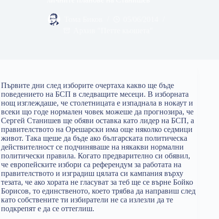
Тома Биков
05/06/2014
Архив "Петте кьошета"
Първите дни след изборите очертаха какво ще бъде
поведението на БСП в следващите месеци. В изборната
нощ изглеждаше, че столетницата е изпаднала в нокаут и
всеки що годе нормален човек можеше да прогнозира, че
Сергей Станишев ще обяви оставка като лидер на БСП, а
правителството на Орешарски има още няколко седмици
живот. Така щеше да бъде ако българската политическа
действителност се подчиняваше на някакви нормални
политически правила. Когато предварително си обявил,
че европейските избори са референдум за работата на
правителството и изградиш цялата си кампания върху
тезата, че ако хората не гласуват за теб ще се върне Бойко
Борисов, то единственото, което трябва да направиш след
като собствените ти избиратели не са излезли да те
подкрепят е да се оттеглиш.