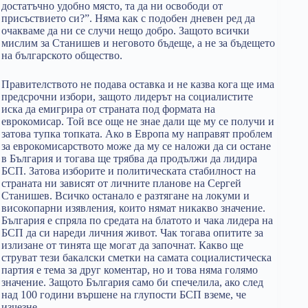
достатъчно удобно място, та да ни освободи от
присъствието си?”. Няма как с подобен дневен ред да
очакваме да ни се случи нещо добро. Защото всички
мислим за Станишев и неговото бъдеще, а не за бъдещето
на българското общество.
Правителството не подава оставка и не казва кога ще има
предсрочни избори, защото лидерът на социалистите
иска да емигрира от страната под формата на
еврокомисар. Той все още не знае дали ще му се получи и
затова тупка топката. Ако в Европа му направят проблем
за еврокомисарството може да му се наложи да си остане
в България и тогава ще трябва да продължи да лидира
БСП. Затова изборите и политическата стабилност на
страната ни зависят от личните планове на Сергей
Станишев. Всичко останало е разтягане на локуми и
високопарни изявления, които нямат никакво значение.
България е спряла по средата на блатото и чака лидера на
БСП да си нареди личния живот. Чак тогава опитите за
излизане от тинята ще могат да започнат. Какво ще
струват тези бакалски сметки на самата социалистическа
партия е тема за друг коментар, но и това няма голямо
значение. Защото България само би спечелила, ако след
над 100 години вършене на глупости БСП вземе, че
изчезне.