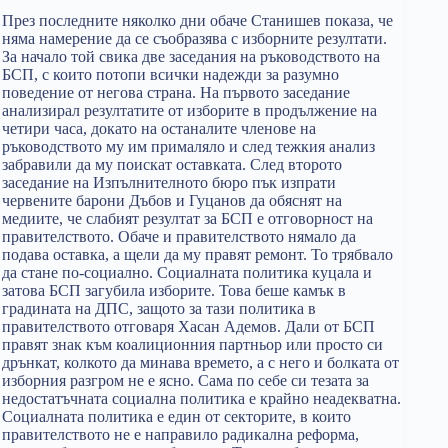
През последните няколко дни обаче Станишев показа, че
няма намерение да се съобразява с изборните резултати.
За начало той свика две заседания на ръководството на
БСП, с които потопи всички надежди за разумно
поведение от негова страна. На първото заседание
анализирал резултатите от изборите в продължение на
четири часа, докато на останалите членове на
ръководството му им прималяло и след тежкия анализ
забравили да му поискат оставката. След второто
заседание на Изпълнителното бюро пък изпрати
червените барони Дъбов и Гуцанов да обяснят на
медиите, че слабият резултат за БСП е отговорност на
правителството. Обаче и правителството нямало да
подава оставка, а щели да му правят ремонт. То трябвало
да стане по-социално. Социалната политика куцала и
затова БСП загубила изборите. Това беше камък в
градината на ДПС, защото за тази политика в
правителството отговаря Хасан Адемов. Дали от БСП
правят знак към коалиционния партньор или просто си
дрънкат, колкото да минава времето, а с него и болката от
изборния разгром не е ясно. Сама по себе си тезата за
недостатъчната социална политика е крайно неадекватна.
Социалната политика е един от секторите, в които
правителството не е направило радикална реформа,