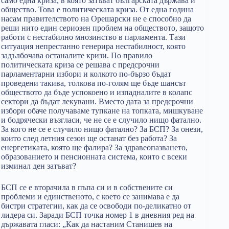
само една криза, в която затъват българската държава и
общество. Това е политическата криза. От една година
насам правителството на Орешарски не е способно да
реши нито един сериозен проблем на обществото, защото
работи с нестабилно мнозинство в парламента. Тази
ситуация непрестанно генерира нестабилност, която
задълбочава останалите кризи. По правило
политическата криза се решава с предсрочни
парламентарни избори и колкото по-бързо бъдат
проведени такива, толкова по-голям ще бъде шансът
обществото да бъде успокоено и изпадналите в колапс
сектори да бъдат лекувани. Вместо дата за предсрочни
избори обаче получаваме тупкане на топката, мишкуване
и бодрячески възгласи, че не се е случило нищо фатално.
За кого не се е случило нищо фатално? За БСП? За онези,
които след летния сезон ще останат без работа? За
енергетиката, която ще фалира? За здравеопазването,
образованието и пенсионната система, които с всеки
изминал ден затъват?
БСП се е вторачила в пъпа си и в собствените си
проблеми и единственото, с което се занимава е да
бистри стратегии, как да се освободи по-деликатно от
лидера си. Заради БСП точка номер 1 в дневния ред на
държавата гласи: „Как да настаним Станишев на