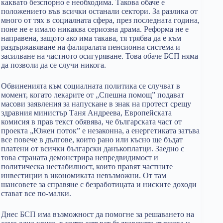
каквато безспорно е необходима. Такова обаче е
положението във всички останали сектори. За разлика от
много от тях в социалната сфера, през последната година,
поне не е имало никаква сериозна драма. Реформа не е
направена, защото ако има такава, тя трябва да е към
раздържавяване на фалиралата пенсионна система и
засилване на частното осигуряване. Това обаче БСП няма
да позволи да се случи никога.
Обвиненията към социалната политика се случват в
момент, когато лекарите от „Спешна помощ” подават
масови заявления за напускане в знак на протест срещу
здравния министър Таня Андреева, Европейската
комисия в прав текст обявява, че българската част от
проекта „Южен поток” е незаконна, а енергетиката затъва
все повече в дългове, които рано или късно ще бъдат
платени от всички български данъкоплатци. Заедно с
това страната демонстрира непредвидимост и
политическа нестабилност, които правят частните
инвестиции в икономиката невъзможни. От там
шансовете за справяне с безработицата и ниските доходи
стават все по-малки.
Днес БСП има възможност да помогне за решаването на