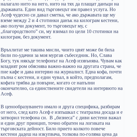
налагало нито на него, нито на тях да плащат данъци на
държавата. Един вид търговецът им правел услуга. Но
Асеф чудесно си давал сметка, че ако държавата ще му
вземе между 2 и 4 стотинки данък на килограм кестени,
ако получи документ, то търговецът му, с
„благородството” си, му взимал по цели 10 стотинки на
килограм, без документ.
Връхлитат ме такива мисли, чиито цвят може би биха
били по-удачни за моя мургав събеседник. Но, Слава
Богу, тук някъде телефонът на Асеф иззвънява. Чувам как
младият ром обяснява важно-важно на другата страна, че
пие кафе и дава интервю на журналист. Една кофа, почти
пълна с кестени, и един чувал, в който, предполагам,
кофата трябва да повърне, когато се напълни
окончателно, са единствените свидетели на интервюто на
Асеф.
В ценообразуването имало и друга специфика, разбирам
от него, след като Асеф е изпъшкал с театрална досада и е
затворил телефона си. В „бизнеса” с диви кестени важал
и един друг принцип, точно обратен на логиката на
търговската дейност. Било прието колкото повече
кестени дадеш на изкупвача, толкова по-голяма цена да