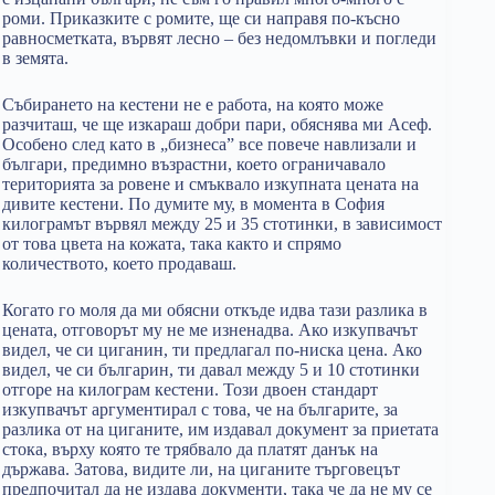
роми. Приказките с ромите, ще си направя по-късно
равносметката, вървят лесно – без недомлъвки и погледи
в земята.
Събирането на кестени не е работа, на която може
разчиташ, че ще изкараш добри пари, обяснява ми Асеф.
Особено след като в „бизнеса” все повече навлизали и
българи, предимно възрастни, което ограничавало
територията за ровене и смъквало изкупната цената на
дивите кестени. По думите му, в момента в София
килограмът вървял между 25 и 35 стотинки, в зависимост
от това цвета на кожата, така както и спрямо
количеството, което продаваш.
Когато го моля да ми обясни откъде идва тази разлика в
цената, отговорът му не ме изненадва. Ако изкупвачът
видел, че си циганин, ти предлагал по-ниска цена. Ако
видел, че си българин, ти давал между 5 и 10 стотинки
отгоре на килограм кестени. Този двоен стандарт
изкупвачът аргументирал с това, че на българите, за
разлика от на циганите, им издавал документ за приетата
стока, върху която те трябвало да платят данък на
държава. Затова, видите ли, на циганите търговецът
предпочитал да не издава документи, така че да не му се