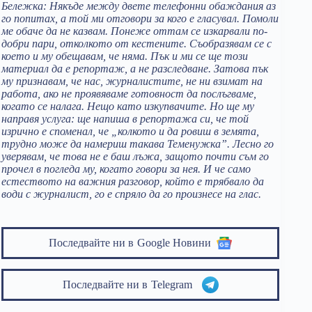
Бележка: Някъде между двете телефонни обаждания аз
го попитах, а той ми отговори за кого е гласувал. Помоли
ме обаче да не казвам. Понеже оттам се изкарвали по-
добри пари, отколкото от кестените. Съобразявам се с
което и му обещавам, че няма. Пък и ми се ще този
материал да е репортаж, а не разследване. Затова пък
му признавам, че нас, журналистите, не ни взимат на
работа, ако не проявяваме готовност да послъгваме,
когато се налага. Нещо като изкупвачите. Но ще му
направя услуга: ще напиша в репортажа си, че той
изрично е споменал, че „колкото и да ровиш в земята,
трудно може да намериш такава Теменужка”. Лесно го
уверявам, че това не е баш лъжа, защото почти съм го
прочел в погледа му, когато говори за нея. И че само
естеството на важния разговор, който е трябвало да
води с журналист, го е спряло да го произнесе на глас.
Последвайте ни в
Google Новини
Последвайте ни в
Telegram