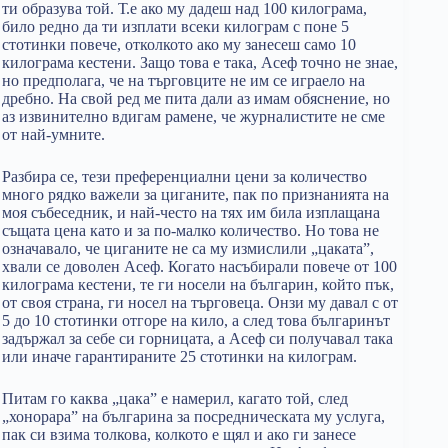
ти образува той. Т.е ако му дадеш над 100 килограма,
било редно да ти изплати всеки килограм с поне 5
стотинки повече, отколкото ако му занесеш само 10
килограма кестени. Защо това е така, Асеф точно не знае,
но предполага, че на търговците не им се играело на
дребно. На свой ред ме пита дали аз имам обяснение, но
аз извинително вдигам рамене, че журналистите не сме
от най-умните.
Разбира се, тези преференциални цени за количество
много рядко важели за циганите, пак по признанията на
моя събеседник, и най-често на тях им била изплащана
същата цена като и за по-малко количество. Но това не
означавало, че циганите не са му измислили „цаката”,
хвали се доволен Асеф. Когато насъбирали повече от 100
килограма кестени, те ги носели на българин, който пък,
от своя страна, ги носел на търговеца. Онзи му давал с от
5 до 10 стотинки отгоре на кило, а след това българинът
задържал за себе си горницата, а Асеф си получавал така
или иначе гарантираните 25 стотинки на килограм.
Питам го каква „цака” е намерил, кагато той, след
„хонорара” на българина за посредническата му услуга,
пак си взима толкова, колкото е щял и ако ги занесе