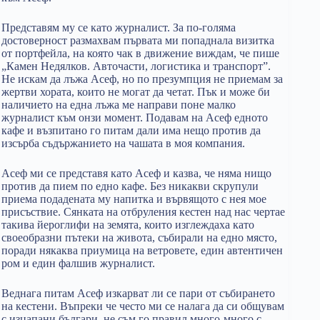
Представям му се като журналист. За по-голяма
достоверност размахвам първата ми попаднала визитка
от портфейла, на която чак в движение виждам, че пише
„Камен Недялков. Авточасти, логистика и транспорт”.
Не искам да лъжа Асеф, но по презумпция не приемам за
жертви хората, които не могат да четат. Пък и може би
наличието на една лъжа ме направи поне малко
журналист към онзи момент. Подавам на Асеф едното
кафе и възпитано го питам дали има нещо против да
изсърба съдържанието на чашата в моя компания.
Асеф ми се представя като Асеф и казва, че няма нищо
против да пием по едно кафе. Без никакви скрупули
приема подадената му напитка и вървящото с нея мое
присъствие. Сянката на отбруления кестен над нас чертае
такива йероглифи на земята, които изглеждаха като
своеобразни пътеки на живота, събирали на едно място,
поради някаква приумица на ветровете, един автентичен
ром и един фалшив журналист.
Веднага питам Асеф изкарват ли се пари от събирането
на кестени. Въпреки че често ми се налага да си общувам
с изцапани българи, не съм го правил много-много с