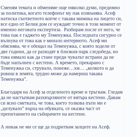
Сменям темата и обменяме още няколко думи, предимно
за политика, когато телефонът му пак иззвънява. Асеф
натиска съответното копче с такава мимика на лицето си,
все едно от Белия дом се нуждаят точно в този момент от
именно неговата експертиза. Разбирам после от него, че
това пак е гаджето му Теменужка. Последната сигурно се
вълнува от това как е минало интервюто. Асеф ми
обяснява, че е обещал на Теменужка, с която ходели от
две години, да се разходят в близкия парк следобеда, но
това нямало как да стане преди чувалът встрани да не
бъде напълнен с кестени. А времето, прекарано с
Теменужка си, струвало, понеже…хм… „колкото и да
ровиш в земята, трудно може да намериш такава
Теменужка”.
Благодаря на Асеф за отделеното време и тръгвам. Гледам
да не настъпвам разхвърляните от вятъра кестени. Давам
си ясно сметката, че това, което толкова пъти ми е
„целувало” върха на обувката, се оказва част от
препитанието на събирачите на кестени.
А никак не ми се ще да подритвам залците на Асеф.