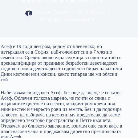
Мартин Табаков
13/10/2014
Архив "Петте кьошета"
Асеф е 19 годишен ром, родом от плевенско, но
изтъркалял се в София, най-големият син в 7 членно
семейство. Средно около една седмица в годината той се
преквалифицира от предимно безработен деветнадесет
годишен ром в деветнадесет годишен събирач на кестени.
Диви кестени или конски, както тепърва ще ми обясни
той.
Набелязвам си отдалеч Асеф, без още да знам, че се казва
Асеф. Облечен толкова шарено, че почти се слива с
изцапаните цветове на есента, младият ром клечи под
един кестен и чевръсто рови из земята. Без и да подозира
за което, на събирача на кестени му предстоеше да заеме
определено текстово пространство в Петте кьошета.
Отскачам до близкото заведение, взимам още едно кафе в
пластмасова чаша и преджасвам директно през поляната
към Асеф.