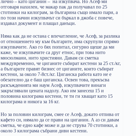
лично – като циганин – на изкупвача. Но Асеф ми
отговаря нахилен, че макар пак да получавал по 25
стотинки на килограм, за българина също имало пари, а
по този начин изкупвачът си бъркал в джоба с повече,
издавал документ и плащал данъци.
Няма как да не остана с впечатление, че Асеф, за разлика
от отношението му към българите, има скрупули спрямо
изкупвачите. Ако го бях попитал, сигурно щеше да ми
каже, че изкупвачите са друг етнос, при това нито
мюсюлмани, нито християни. Давам си сметка
междувременно, че циганите събират кестени за 25 ст./кг,
а българите правят бизнес от циганите, които събират
кестени, за около 7-8ст./кг. Циганска работа като не е
обезателно да е баш циганска. Освен това, прекъсва
разсъжденията ми наум Асеф, изкупвачите винаги
закръглявали цената надолу. Ако им занесеш 15 и
половина килограма кестени, те ти ги хващат като 15
килограма и никога за 16 кг.
Но за половин килограм, смее се Асеф, докато отпива от
кафето си, нямало да се прави на циганин. А аз си давам
сметка, че едно кафе може и да не струва 70 стотинки, а
около 3 килограма събрани диви кестени.