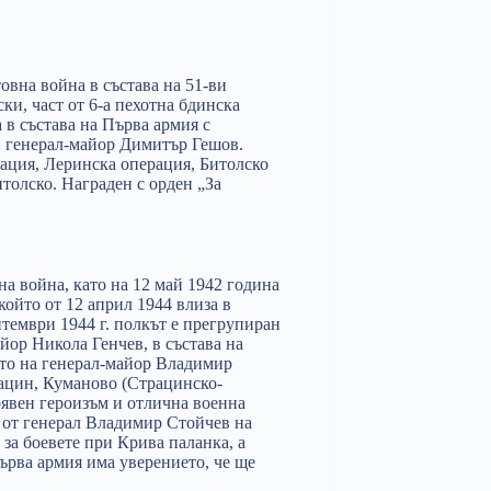
овна война в състава на 51-ви
и, част от 6-а пехотна бдинска
в състава на Първа армия с
и генерал-майор Димитър Гешов.
ация, Леринска операция, Битолско
толско. Награден с орден „За
а война, като на 12 май 1942 година
който от 12 април 1944 влиза в
птември 1944 г. полкът е прегрупиран
йор Никола Генчев, в състава на
то на генерал-майор Владимир
рацин, Куманово (Страцинско-
оявен героизъм и отлична военна
у от генерал Владимир Стойчев на
 за боевете при Крива паланка, а
ърва армия има уверението, че ще