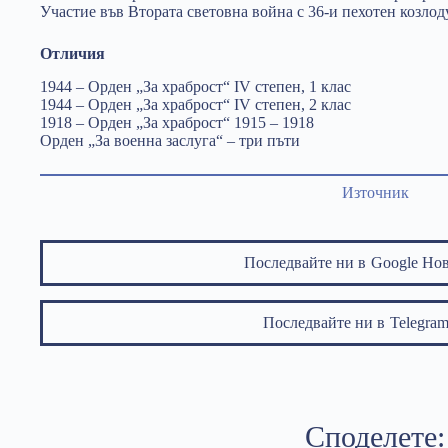
Участие във Втората световна война с 36-и пехотен козло
Отличия
1944 – Орден „За храброст“ IV степен, 1 клас
1944 – Орден „За храброст“ IV степен, 2 клас
1918 – Орден „За храброст“ 1915 – 1918
Орден „За военна заслуга“ – три пъти
Източник
Последвайте ни в
Google Но
Последвайте ни в
Telegr
Споделете: