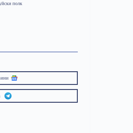
дуйски полк
вини
am