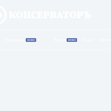
Годишникъ
Книги
За нас
Всичк
НОВО
НОВО