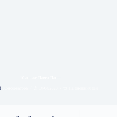
10 април: Павел Панов
Консерваторъ
10/04/2023
На днешния ден