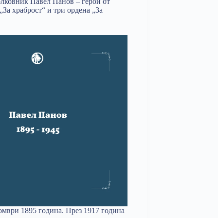
олковник Павел Панов – герой от
„За храброст“ и три ордена „За
томври 1895 година. През 1917 година