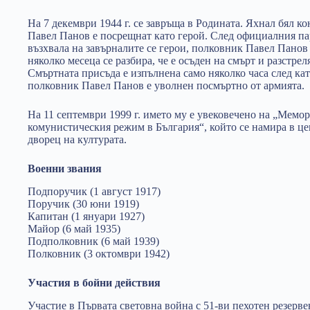
На 7 декември 1944 г. се завръща в Родината. Яхнал бял ко
Павел Панов е посрещнат като герой. След официалния па
възхвала на завърналите се герои, полковник Павел Панов 
няколко месеца се разбира, че е осъден на смърт и разстре
Смъртната присъда е изпълнена само няколко часа след като
полковник Павел Панов е уволнен посмъртно от армията.
На 11 септември 1999 г. името му е увековечено на „Мемо
комунистическия режим в България“, който се намира в ц
дворец на културата.
Военни звания
Подпоручик (1 август 1917)
Поручик (30 юни 1919)
Капитан (1 януари 1927)
Майор (6 май 1935)
Подполковник (6 май 1939)
Полковник (3 октомври 1942)
Участия в бойни действия
Участие в Първата световна война с 51-ви пехотен резерве