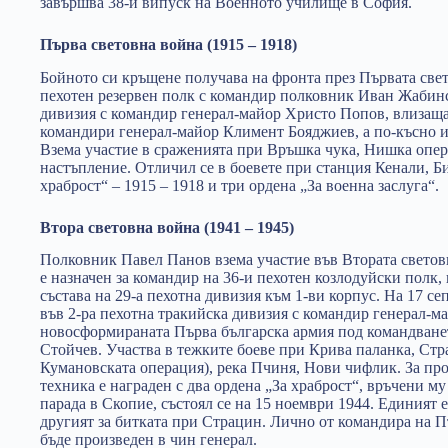
завършва 38-и випуск на Военното училище в София.
Първа световна война (1915 – 1918)
Бойното си кръщене получава на фронта през Първата свет
пехотен резервен полк с командир полковник Иван Жабинск
дивизия с командир генерал-майор Христо Попов, влизаща 
командири генерал-майор Климент Бояджиев, а по-късно 
Взема участие в сраженията при Връшка чука, Нишка опер
настъпление. Отличил се в боевете при станция Кенали, Би
храброст“ – 1915 – 1918 и три ордена „За военна заслуга“.
Втора световна война (1941 – 1945)
Полковник Павел Панов взема участие във Втората световн
е назначен за командир на 36-и пехотен козлодуйски полк, 
състава на 29-а пехотна дивизия към 1-ви корпус. На 17 се
във 2-ра пехотна тракийска дивизия с командир генерал-ма
новосформираната Първа българска армия под командване
Стойчев. Участва в тежките боеве при Крива паланка, Ст
Кумановската операция), река Пчиня, Нови чифлик. За пр
техника е награден с два ордена „За храброст“, връчени м
парада в Скопие, състоял се на 15 ноември 1944. Единият е
другият за битката при Страцин. Лично от командира на П
бъде произведен в чин генерал.