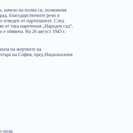
н, начело на полка си, полковник
рад, благодарствените речи и
е отведен от партизаните. След
лян от така наречения „Народен съд“.
 е обявена. На 26 август 1945 г.
риала на жертвите на
ентъра на София, пред Националния
н полк