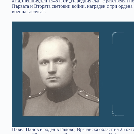
#НаДнешнияДен 1945 г. от „Народния съд“ е разстрелян п
Първата и Втората световни войни, награден с три ордена 
военна заслуга“.
Павел Панов е роден в Галово, Врачанска област на 25 ок