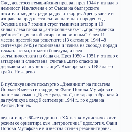
След деветосептемврийския преврат през 1944 г. изпада в
немилост. Изключена е от Съюза на българските
писатели заедно с редица други творци. Арестувана е и
изправена пред шести състав на т. нар. народен съд.
Осъдена е на 7 години строг тъмничен затвор и 10
хиляди лева глоба за „антиболшевизъм“, „прогерманска
дейност“ и „великобългарски шовинизъм“. След 11
месеца престой зад решетките (13 октомври 1944 –8
септември 1945) е помилвана и излиза на свобода поради
тежката астма, от която боледува, и след
застъпничествата на баща си. През 1950 – 1951 г. отново е
затворена и следствена, считана „като опасно за
държавната сигурност лице“. Въдворена е в ТВО лагер
край с.Ножарево
В публикуваните посмъртно „Дневници“ на писателя
Йордан Вълчев се твърди, че Фани Попова-Мутафова е
написала романа „Време разделно“, но заради забраната ѝ
да публикува след 9 септември 1944 г., го е дала на
Антон Дончев.
лед като през 60-те години на XX век комунистическият
режим се ориентира към „патриотична“ идеология, Фани
Попова-Мутафова е в известна степен реабилитирана.