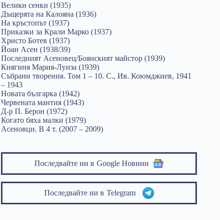
Велики сенки (1935)
Дъщерята на Калояна (1936)
На кръстопът (1937)
Приказки за Крали Марко (1937)
Христо Ботев (1937)
Йоан Асен (1938/39)
Последният Асеновец/Боянският майстор (1939)
Княгиня Мария-Луиза (1939)
Събрани творения. Том 1 – 10. С., Ив. Коюмджиев, 1941
– 1943
Новата българка (1942)
Червената мантия (1943)
Д-р П. Берон (1972)
Когато бяха малки (1979)
Асеновци. В 4 т. (2007 – 2009)
Последвайте ни в
Google Новини
Последвайте ни в
Telegram