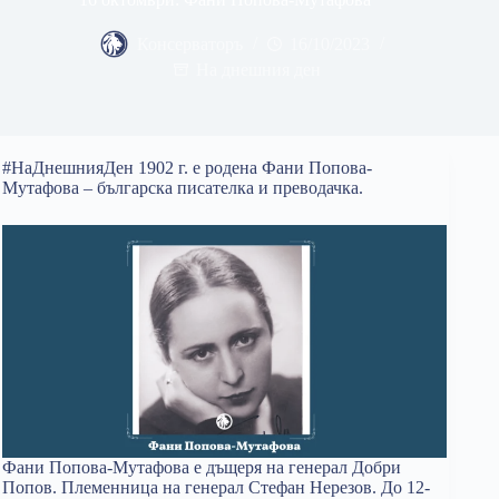
Консерваторъ
16/10/2023
На днешния ден
#НаДнешнияДен 1902 г. е родена Фани Попова-
Мутафова – българска писателка и преводачка.
Фани Попова-Мутафова е дъщеря на генерал Добри
Попов. Племенница на генерал Стефан Нерезов. До 12-