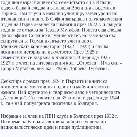
годишна възраст живее със семейството си в Италия,
където баща ѝ следва и завършва Военната академия в
Торино. Там тя учи в начално училище, взема уроци по
италиански и пиано. В София завършва полукласическия
отдел на Първа девическа гимназия през 1922 г. и същата
година се омъжва за Чавдар Мутафов. Приета е да следва
философия в Софийския университет, но заминава със
съпруга си за Германия, където учи пиано в
Мюнхенската консерватория (1922 – 1925) и слуша
лекции по история на изкуството. През 1925 г.
семейството се завръща в България. В периода 1925 –
1927 г. е член на литературния кръг „Стрелец“. Има син –
Добри Мутафов, внучка – Фани Добрева-Турмачка.
Дебютира с разказ през 1924 г. Първите ѝ книги са
посветени на мистичния подвиг на майчинството и
жената. Най-крупното ѝ творческо дело е четирилогията
„Асеновци“. Със своите над 35 книги, издадени до 1944
г., тя е най-популярната писателка в България.
Избрана е за член на ПЕН клуба в България през 1932 г.
По време на Втората световна война се увлича по
националистически идеи и пише публицистика.