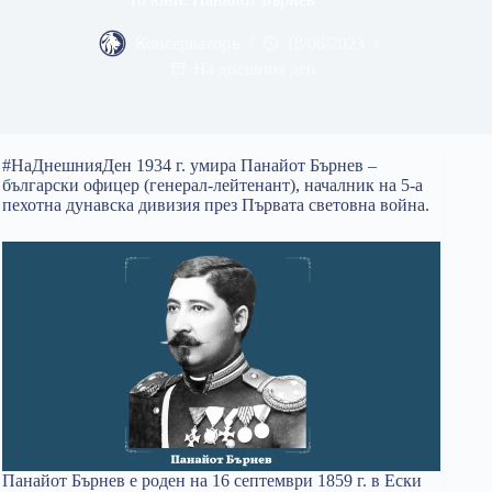
Консерваторъ
18/06/2023
На днешния ден
#НаДнешнияДен 1934 г. умира Панайот Бърнев –
български офицер (генерал-лейтенант), началник на 5-а
пехотна дунавска дивизия през Първата световна война.
Панайот Бърнев е роден на 16 септември 1859 г. в Ески