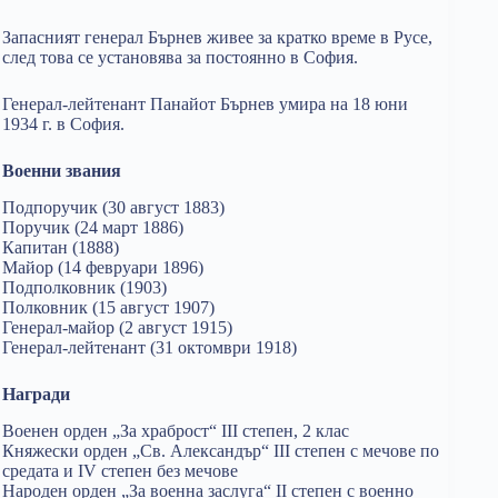
Запасният генерал Бърнев живее за кратко време в Русе,
след това се установява за постоянно в София.
Генерал-лейтенант Панайот Бърнев умира на 18 юни
1934 г. в София.
Военни звания
Подпоручик (30 август 1883)
Поручик (24 март 1886)
Капитан (1888)
Майор (14 февруари 1896)
Подполковник (1903)
Полковник (15 август 1907)
Генерал-майор (2 август 1915)
Генерал-лейтенант (31 октомври 1918)
Награди
Военен орден „За храброст“ III степен, 2 клас
Княжески орден „Св. Александър“ III степен с мечове по
средата и IV степен без мечове
Народен орден „За военна заслуга“ II степен с военно