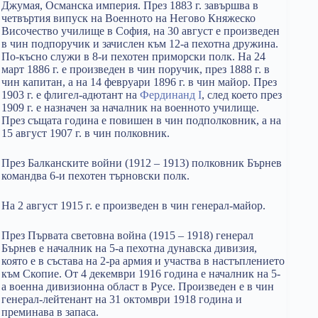
Джумая, Османска империя. През 1883 г. завършва в
четвъртия випуск на Военното на Негово Княжеско
Височество училище в София, на 30 август е произведен
в чин подпоручик и зачислен към 12-а пехотна дружина.
По-късно служи в 8-и пехотен приморски полк. На 24
март 1886 г. е произведен в чин поручик, през 1888 г. в
чин капитан, а на 14 февруари 1896 г. в чин майор. През
1903 г. е флигел-адютант на
Фердинанд I
, след което през
1909 г. е назначен за началник на военното училище.
През същата година е повишен в чин подполковник, а на
15 август 1907 г. в чин полковник.
През Балканските войни (1912 – 1913) полковник Бърнев
командва 6-и пехотен търновски полк.
На 2 август 1915 г. е произведен в чин генерал-майор.
През Първата световна война (1915 – 1918) генерал
Бърнев е началник на 5-а пехотна дунавска дивизия,
която е в състава на 2-ра армия и участва в настъплението
към Скопие. От 4 декември 1916 година е началник на 5-
а военна дивизионна област в Русе. Произведен е в чин
генерал-лейтенант на 31 октомври 1918 година и
преминава в запаса.