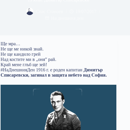
Спас Станоев
19/07/2017
На днешния ден
Ще мра…
Не ще ме никой знай.
Не ще кандило грей
Над костите ми в „оня” рай.
Край мене глъб ще зей!
#НаДнешнияДен 1916 г. е роден капитан
Димитър
Списаревски, загинал в защита небето над София.