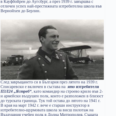
в Кауфбойрен до Аугсбург, а през 1939 г. завършва с
отличен успех най-престижната изтребителна школа във
Вернойхен до Берлин.
След завръщането си в България през лятото на 1939 г.
Списаревски е включен в състава на
ято
изтребители
П3Л24 „Ястреб“
, като командир на строево крило във 2-
и армейски въздушен полк, които е разположен в близост
до турската граница. Тук той остава до лятото на 1941 г.
В края на март 1942 г. вече е старши инструктор в
изтребително-щурмовата школа за висш пилотаж на
Въздушния учебен полк в Долна Митрополия. Същата