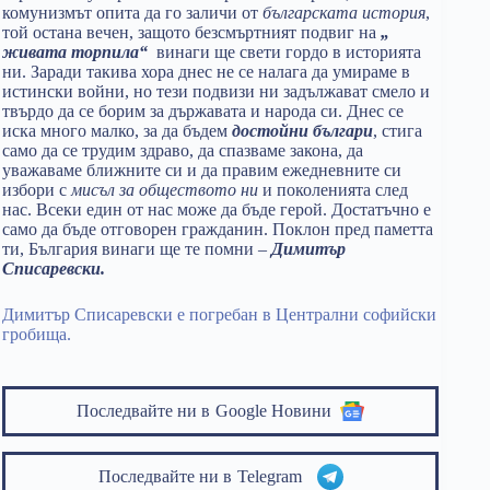
комунизмът опита да го заличи от
българската история
,
той остана вечен, защото безсмъртният подвиг на
„
живата торпила“
винаги ще свети гордо в историята
ни. Заради такива хора днес не се налага да умираме в
истински войни, но тези подвизи ни задължават смело и
твърдо да се борим за държавата и народа си. Днес се
иска много малко, за да бъдем
достойни българи
, стига
само да се трудим здраво, да спазваме закона, да
уважаваме ближните си и да правим ежедневните си
избори с
мисъл за обществото ни
и поколенията след
нас. Всеки един от нас може да бъде герой. Достатъчно е
само да бъде отговорен гражданин. Поклон пред паметта
ти, България винаги ще те помни –
Димитър
Списаревски.
Димитър Списаревски е погребан в Централни софийски
гробища.
Последвайте ни в
Google Новини
Последвайте ни в
Telegram