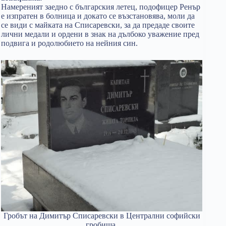
Намереният заедно с българския летец, подофицер Ренър
е изпратен в болница и докато се възстановява, моли да
се види с майката на Списаревски, за да предаде своите
лични медали и ордени в знак на дълбоко уважение пред
подвига и родолюбието на нейния син.
Гробът на Димитър Списаревски в Централни софийски
гробища.