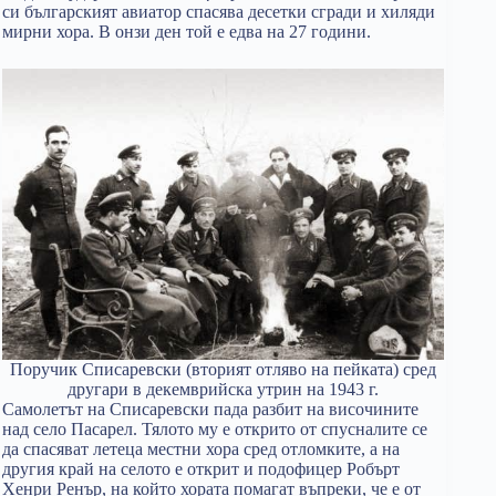
си българският авиатор спасява десетки сгради и хиляди
мирни хора. В онзи ден той е едва на 27 години.
Поручик Списаревски (вторият отляво на пейката) сред
другари в декемврийска утрин на 1943 г.
Самолетът на Списаревски пада разбит на височините
над село Пасарел. Тялото му е открито от спусналите се
да спасяват летеца местни хора сред отломките, а на
другия край на селото е открит и подофицер Робърт
Хенри Ренър, на който хората помагат въпреки, че е от