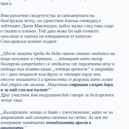
врага.
Има различни свидетелства за саможертвата на
българския летец, но единствен близък очевидец е
лейтенант Джон Маклендън, който малко след това също
е свален и пленен. Той дава може би най-точното
описание и оценка на извършения от капитан
Списаревски военен подвиг:
„Шест минути преди да бъда свален станах свидетел на
нещо нечувано и страшно … летящият като вихър
български изтребител се отдалечи от поразената вече и
падаща към земята наша „летяща крепост“ и хвърляйки
се с цяла мощност към друга се стовари върху нея,
отсече опашката ѝ и крепостта се разруши като голям
дъб ударен от мълния…Наистина
страшна смърт дори
и за най-смелия пилот
!“
Друг участник във въздушния бой говори за българските
летци така:
„Българските летци се бият с ожесточение, като че ли
защитават най-скъпата светиня на света. За мен те
изчерпват понятието
ненадмината ярост в
авиацията.
”