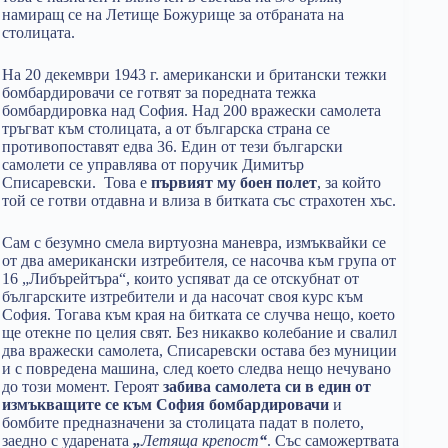
намиращ се на Летище Божурище за отбраната на
столицата.
На 20 декември 1943 г. американски и британски тежки
бомбардировачи се готвят за поредната тежка
бомбардировка над София. Над 200 вражески самолета
тръгват към столицата, а от българска страна се
противопоставят едва 36. Един от тези български
самолети се управлява от поручик Димитър
Списаревски. Това е
първият му боен полет
, за който
той се готви отдавна и влиза в битката със страхотен хъс.
Сам с безумно смела виртуозна маневра, измъквайки се
от два американски изтребителя, се насочва към група от
16 „Либърейтъра“, които успяват да се отскубнат от
българските изтребители и да насочат своя курс към
София. Тогава към края на битката се случва нещо, което
ще отекне по целия свят. Без никакво колебание и свалил
два вражески самолета, Списаревски остава без муниции
и с повредена машина, след което следва нещо нечувано
до този момент. Героят
забива самолета си в един от
измъкващите се към София бомбардировачи
и
бомбите предназначени за столицата падат в полето,
заедно с ударената
„
Летяща крепост
“
. Със саможертвата