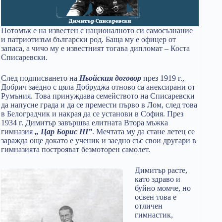
Потомък е на известен с националното си самосъзнание
и патриотизъм български род. Баща му е офицер от
запаса, а чичо му е известният тогава дипломат – Коста
Списаревски.
След подписването на
Ньойския договор
през 1919 г.,
Добрич заедно с цяла Добруджа отново са анексирани от
Румъния. Това принуждава семейството на Списаревски
да напусне града и да се премести първо в Лом, след това
в Белоградчик и накрая да се установи в София. През
1934 г. Димитър завършва елитната Втора мъжка
гимназия
„ Цар Борис III”
. Мечтата му да стане летец се
заражда още докато е ученик и заедно със свои другари в
гимназията построяват безмоторен самолет.
Димитър расте,
като здраво и
буйно момче, но
освен това е
отличен
гимнастик,