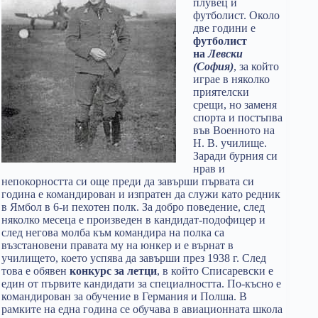
плувец и
футболист. Около
две години е
футболист
на
Левски
(София)
, за който
играе в няколко
приятелски
срещи, но заменя
спорта и постъпва
във Военното на
Н. В. училище.
Заради бурния си
нрав и
непокорността си още преди да завърши първата си
година е командирован и изпратен да служи като редник
в Ямбол в 6-и пехотен полк. За добро поведение, след
няколко месеца е произведен в кандидат-подофицер и
след негова молба към командира на полка са
възстановени правата му на юнкер и е върнат в
училището, което успява да завърши през 1938 г. След
това е обявен
конкурс за летци
, в който Списаревски е
един от първите кандидати за специалността. По-късно е
командирован за обучение в Германия и Полша. В
рамките на една година се обучава в авиационната школа