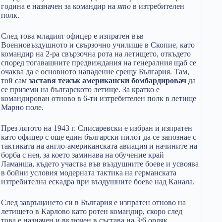
година е назначен за командир на
ято
в изтребителен
полк.
След това младият офицер е изпратен във
Военновъздушното и свързочно училище в Скопие, като
командир на 2-ра свързочна рота на летището, откъдето
според тогавашните предвиждания на генералния щаб се
очаква да е основното нападение срещу България. Там,
той сам
заставя тежък американски бомбардировач
да
се приземи на българското летище. За кратко е
командирован отново в 6-ти изтребителен полк в летище
Марно поле.
През лятото на 1943 г. Списаревски е избран и изпратен
като офицер с още един български пилот да се запознае с
тактиката на англо-американската авиация и начините на
борба с нея, за което заминава на обучение край
Ламанша, където участва във въздушните боеве и усвоява
в бойни условия модерната тактика на германската
изтребителна ескадра при въздушните боеве над Канала.
След завръщането си в България е изпратен отново на
летището в Карлово като ротен командир, скоро след
това е назначен и включен в състава на 3/6 орляк,