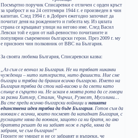
Посмъртно поручик Списаревки е отличен с орден кръст
за храброст и на 24 септември 1944 г. е произведен в чин
капитан. След 1994 г. в Добрич ежегодно започват да
почитат деня на рождението и гибелта му. Из цялата
страна се кръщават улици на негово име. След Васил
Левски той е един от най-ревностно почитаните и
популярни съвременни български герои. През 2009 г. му
е присвоен чин полковник от ВВС на България.
За своята любима България, Списаревски казва:
„Аз съм се венчал за България. Не ни трябват никакви
чужденци – нито хитлеристи, нито фашисти. Ние сме
българи и трябва да браним всичко българско. Името на
България трябва да стои най-високо и да свети като
слънце в сърцето ни. Не искам в моята рота да се говори
за разни Хитлер, Сталин, Чърчил, Рузвелт, Мусолини…
Ви сте преди всичко български войници и
нашата
единствена идея трябва да бъде България
. Готов съм да
воювам с всички, които посмеят да нападнат България, с
руснаците няма да воювам, защото са ни братя, но ако
братята решат да ни забият нож в гърба, няма да
забравя, че съм българин!“
Героите не умират и не се забравят и въпреки, че