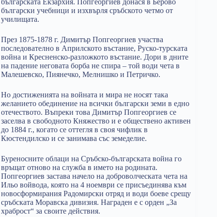
българската Екзархия. Попгеоргиев донася в Берово
български учебници и изхвърля сръбското четмо от
училищата.
През 1875-1878 г. Димитър Попгеоргиев участва
последователно в Априлското въстание, Руско-турската
война и Кресненско-разложкото въстание. Дори в дните
на падение неговата борба не спира – той води чета в
Малешевско, Пиянечко, Мелнишко и Петричко.
Но достиженията на войната и мира не носят така
желанието обединение на всички български земи в едно
отечеството. Въпреки това Димитър Попгеоргиев се
заселва в свободното Княжество и е обществено активен
до 1884 г., когато се оттегля в своя чифлик в
Кюстендилско и се занимава със земеделие.
Буреносните облаци на Сръбско-българската война го
връщат отново на служба в името на родината.
Попгеоргиев застава начело на доброволческата чета на
Ильо войвода, която на 4 ноември се присъединява към
новосформирания Радомирски отряд и води боеве срещу
сръбската Моравска дивизия. Награден е с орден „За
храброст“ за своите действия.