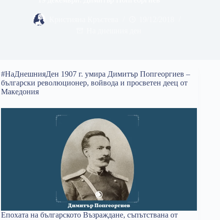
Кристияна Кръстева
19/12/2018
На днешния ден
#НаДнешнияДен 1907 г. умира Димитър Попгеоргиев –
български революционер, войвода и просветен деец от
Македония
Епохата на българското Възраждане, съпътствана от