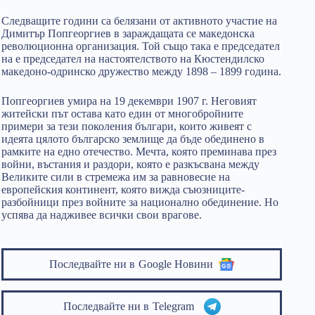
Следващите години са белязани от активното участие на
Димитър Попгеоргиев в зараждащата се македонска
революционна организация. Той също така е председател
на е председател на настоятелството на Кюстендилско
македоно-одринско дружество между 1898 – 1899 година.
Попгеоргиев умира на 19 декември 1907 г. Неговият
житейски път остава като един от многобройните
примери за тези поколения българи, които живеят с
идеята цялото българско землище да бъде обединено в
рамките на едно отечество. Мечта, която преминава през
войни, въстания и раздори, която е разкъсвана между
Великите сили в стремежа им за равновесие на
европейския континент, която вижда съюзниците-
разбойници през войните за национално обединение. Но
успява да надживее всички свои врагове.
Последвайте ни в
Google Новини
Последвайте ни в
Telegram