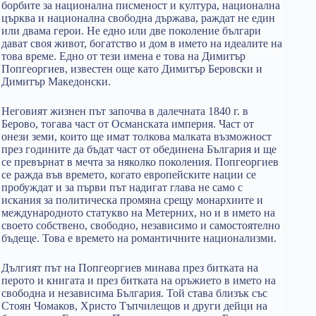
борбите за национална писменост и култура, национална
църква и национална свободна държава, раждат не един
или двама герои. Не едно или две поколение българи
дават своя живот, богатство и дом в името на идеалите на
това време. Едно от тези имена е това на Димитър
Попгеоргиев, известен още като Димитър Беровски и
Димитър Македонски.
Неговият жизнен път започва в далечната 1840 г. в
Берово, тогава част от Османската империя. Част от
онези земи, които ще имат толкова малката възможност
през годините да бъдат част от обединена България и ще
се превърнат в мечта за няколко поколения. Попгеоргиев
се ражда във времето, когато европейските нации се
пробуждат и за първи път надигат глава не само с
искания за политическа промяна срещу монархиите и
международното статукво на Метерних, но и в името на
своето собствено, свободно, независимо и самостоятелно
бъдеще. Това е времето на романтичните национализми.
Дългият път на Попгеоргиев минава през битката на
перото и книгата и през битката на оръжието в името на
свободна и независима България. Той става близък със
Стоян Чомаков, Христо Тъпчилещов и други дейци на