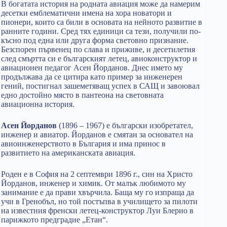
В богатата история на родната авиация може да намерим
десетки емблематични имена на хора новатори и
пионери, които са били в основата на нейното развитие в
ранните години. Сред тях единици са тези, получили по-
късно под една или друга форма световно признание.
Безспорен първенец по слава и приживе, и десетилетия
след смъртта си е българският летец, авиоконструктор и
авиационен педагог Асен Йорданов. Днес името му
продължава да се цитира като пример за инженерен
гений, постигнал зашеметяващ успех в САЩ и завоювал
едно достойно място в пантеона на световната
авиационна история.
Асен Йорданов
(1896 – 1967) е български изобретател,
инженер и авиатор. Йорданов е смятан за основател на
авиоинженерството в България и има принос в
развитието на американската авиация.
Роден е в София на 2 септември 1896 г., син на Христо
Йорданов, инженер и химик. От малък любимото му
занимание е да прави хвърчила. Баща му го изпраща да
учи в Гренобъл, но той постъпва в училището за пилоти
на известния френски летец-конструктор Луи Блерио в
парижкото предградие „Етан“.