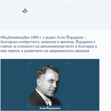
Боян Златанов
02/09/2017
На днешния ден
#НаДнешнияДен 1896 г. е роден Асен Йорданов –
български изобретател, инженер и авиатор. Йорданов е
смятан за основател на авиоинженерството в България и
има принос в развитието на американската авиация.