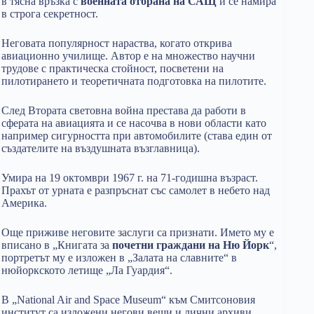
в тясна връзка с
военната отбрана на САЩ
и се намира
в строга секретност.
Неговата популярност нараства, когато открива
авиационно училище. Автор е на множество научни
трудове с практическа стойност, посветени на
пилотирането и теоретичната подготовка на пилотите.
След Втората световна война престава да работи в
сферата на авиацията и се насочва в нови области като
например сигурността при автомобилите (става един от
създателите на въздушната възглавница).
Умира на 19 октомври 1967 г. на 71-годишна възраст.
Прахът от урната е разпръснат със самолет в небето над
Америка.
Още приживе неговите заслуги са признати. Името му е
вписано в „Книгата за
почетни граждани на Ню Йорк
“,
портретът му е изложен в „Залата на славните“ в
нюйоркското летище „Ла Гуардия“.
В „National Air and Space Museum“ към Смитсоновия
институт са изложени негови вещи и лични архиви.