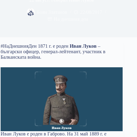
Боян Златанов
22/08/2017
На днешния ден
#НаДнешнияДен 1871 г. е роден
Иван Луков
–
български офицер, генерал-лейтенант, участник в
Балканската война.
Иван Луков е роден в Габрово. На 31 май 1889 г. е