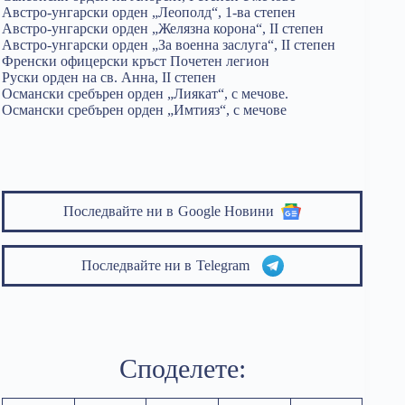
Австро-унгарски орден „Леополд“, 1-ва степен
Австро-унгарски орден „Желязна корона“, II степен
Австро-унгарски орден „За военна заслуга“, II степен
Френски офицерски кръст Почетен легион
Руски орден на св. Анна, II степен
Османски сребърен орден „Лиякат“, с мечове.
Османски сребърен орден „Имтияз“, с мечове
Последвайте ни в
Google Новини
Последвайте ни в
Telegram
Споделете: