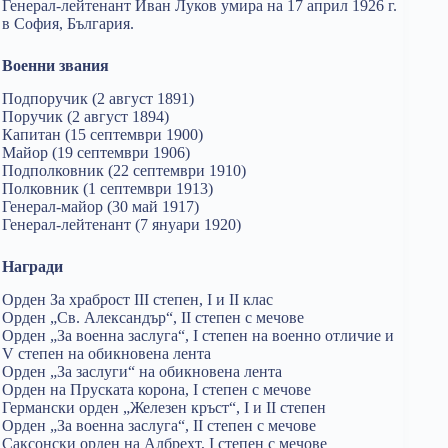
Генерал-лейтенант Иван Луков умира на 17 април 1926 г.
в София, България.
Военни звания
Подпоручик (2 август 1891)
Поручик (2 август 1894)
Капитан (15 септември 1900)
Майор (19 септември 1906)
Подполковник (22 септември 1910)
Полковник (1 септември 1913)
Генерал-майор (30 май 1917)
Генерал-лейтенант (7 януари 1920)
Награди
Орден За храброст III степен, I и II клас
Орден „Св. Александър“, II степен с мечове
Орден „За военна заслуга“, I степен на военно отличие и
V степен на обикновена лента
Орден „За заслуги“ на обикновена лента
Орден на Пруската корона, I степен с мечове
Германски орден „Железен кръст“, I и II степен
Орден „За военна заслуга“, II степен с мечове
Саксонски орден на Албрехт, I степен с мечове