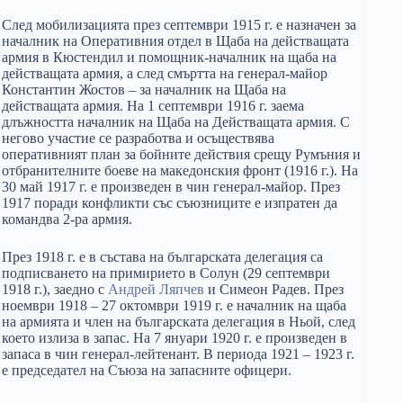
След мобилизацията през септември 1915 г. е назначен за
началник на Оперативния отдел в Щаба на действащата
армия в Кюстендил и помощник-началник на щаба на
действащата армия, а след смъртта на генерал-майор
Константин Жостов – за началник на Щаба на
действащата армия. На 1 септември 1916 г. заема
длъжността началник на Щаба на Действащата армия. С
негово участие се разработва и осъществява
оперативният план за бойните действия срещу Румъния и
отбранителните боеве на македонския фронт (1916 г.). На
30 май 1917 г. е произведен в чин генерал-майор. През
1917 поради конфликти със съюзниците е изпратен да
командва 2-ра армия.
През 1918 г. е в състава на българската делегация са
подписването на примирието в Солун (29 септември
1918 г.), заедно с
Андрей Ляпчев
и Симеон Радев. През
ноември 1918 – 27 октомври 1919 г. е началник на щаба
на армията и член на българската делегация в Ньой, след
което излиза в запас. На 7 януари 1920 г. е произведен в
запаса в чин генерал-лейтенант. В периода 1921 – 1923 г.
е председател на Съюза на запасните офицери.