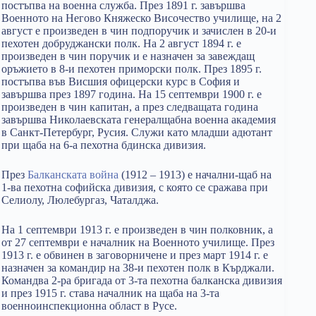
постъпва на военна служба. През 1891 г. завършва
Военното на Негово Княжеско Височество училище, на 2
август е произведен в чин подпоручик и зачислен в 20-и
пехотен добруджански полк. На 2 август 1894 г. е
произведен в чин поручик и е назначен за завеждащ
оръжието в 8-и пехотен приморски полк. През 1895 г.
постъпва във Висшия офицерски курс в София и
завършва през 1897 година. На 15 септември 1900 г. е
произведен в чин капитан, а през следващата година
завършва Николаевската генералщабна военна академия
в Санкт-Петербург, Русия. Служи като младши адютант
при щаба на 6-а пехотна бдинска дивизия.
През
Балканската война
(1912 – 1913) е начални-щаб на
1-ва пехотна софийска дивизия, с която се сражава при
Селиолу, Люлебургаз, Чаталджа.
На 1 септември 1913 г. е произведен в чин полковник, а
от 27 септември е началник на Военното училище. През
1913 г. е обвинен в заговорничене и през март 1914 г. е
назначен за командир на 38-и пехотен полк в Кърджали.
Командва 2-ра бригада от 3-та пехотна балканска дивизия
и през 1915 г. става началник на щаба на 3-та
военноинспекционна област в Русе.