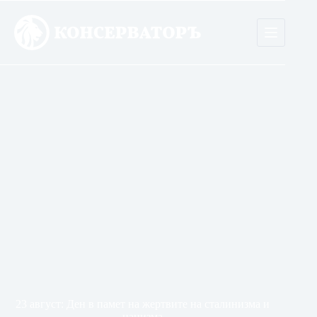
Skip
to
content
23 август: Ден в памет на жертвите на сталинизма и
нацизма