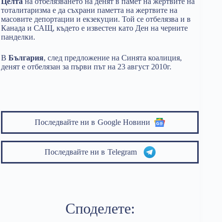
Целта
на отбелязването на денят в памет на жертвите на
тоталитаризма е да съхрани паметта на жертвите на
масовите депортации и екзекуции. Той се отбелязва и в
Канада и САЩ, където е известен като Ден на черните
панделки.
В
България
, след предложение на Синята коалиция,
денят е отбелязан за първи път на 23 август 2010г.
Последвайте ни в
Google Новини
Последвайте ни в
Telegram
Споделете: