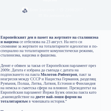
Боян Златанов
23/08/2017
На днешния ден
Европейският ден в памет на жертвите на сталинизма
и нацизма
се отбелязва на 23 август. На него си
спомняме за жертвите на тоталитарните идеологии и по-
специално на тоталитарните комунистически режими,
сталинизма, нацизма и фашизма.
Денят е обявен за такъв от Европейския парламент през
2009г. Датата е избрана да съвпада с датата на
подписването на пакта
Молотов-Рибентроп
, пакт за
неагресия между СССР и Нацистка Германия, разделящ
Румъния, Полша, Литва, Латвия, Естония и Финландия
на немска и съветска сфери на влияние. Президентът на
Европейския парламент Йержи Бузек описва пакта като
„взаимодействие на
двете най-лоши форми на
тоталитаризъм
в човешката история.“