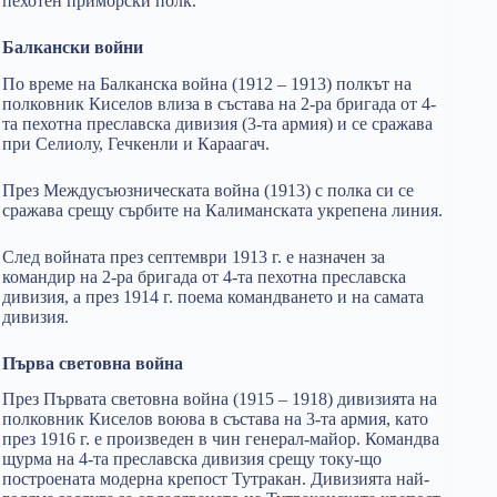
пехотен приморски полк.
Балкански войни
По време на Балканска война (1912 – 1913) полкът на
полковник Киселов влиза в състава на 2-ра бригада от 4-
та пехотна преславска дивизия (3-та армия) и се сражава
при Селиолу, Гечкенли и Караагач.
През Междусъюзническата война (1913) с полка си се
сражава срещу сърбите на Калиманската укрепена линия.
След войната през септември 1913 г. е назначен за
командир на 2-ра бригада от 4-та пехотна преславска
дивизия, а през 1914 г. поема командването и на самата
дивизия.
Първа световна война
През Първата световна война (1915 – 1918) дивизията на
полковник Киселов воюва в състава на 3-та армия, като
през 1916 г. е произведен в чин генерал-майор. Командва
щурма на 4-та преславска дивизия­ срещу току-що
построената модерна крепост Тутракан. Дивизията най-