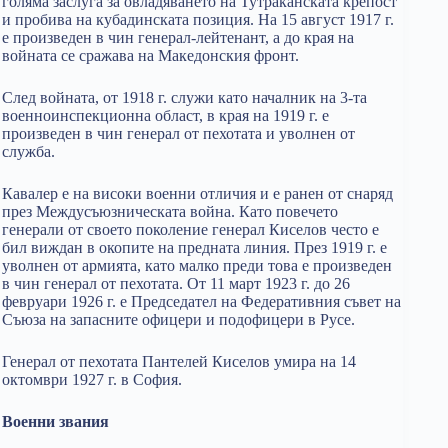
голяма заслуга за овладяването на Тутраканската крепост
и пробива на кубадинската позиция. На 15 август 1917 г.
е произведен в чин генерал-лейтенант, а до края на
войната се сражава на Македонския фронт.
След войната, от 1918 г. служи като началник на 3-та
военноинспекционна област, в края на 1919 г. е
произведен в чин генерал от пехотата и уволнен от
служба.
Кавалер е на високи военни отличия и е ранен от снаряд
през Междусъюзническата война. Като повечето
генерали от своето поколение генерал Киселов често е
бил виждан в окопите на предната линия. През 1919 г. е
уволнен от армията, като малко преди това е произведен
в чин генерал от пехотата. От 11 март 1923 г. до 26
февруари 1926 г. е Председател на Федеративния съвет на
Съюза на запасните офицери и подофицери в Русе.
Генерал от пехотата Пантелей Киселов умира на 14
октомври 1927 г. в София.
Военни звания