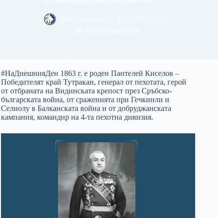
Консерваторъ
23/10/2023
На днешния ден
#НаДнешнияДен 1863 г. е роден Пантелей Киселов –
Победителят край Тутракан, генерал от пехотата, герой
от отбраната на Видинската крепост през Сръбско-
българската война, от сраженията при Гечкинли и
Селиолу в Балканската война и от добруджанската
кампания, командир на 4-та пехотна дивизия.