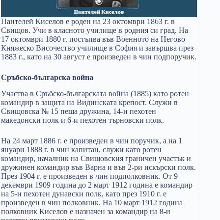
Пантелей Киселов е роден на 23 октомври 1863 г. в
Свищов. Учи в класното училище в родния си град. На
17 октомври 1880 г. постъпва във Военното на Негово
Княжеско Височество училище в София и завършва през
1883 г., като на 30 август е произведен в чин подпоручик.
Сръбско-българска война
Участва в Сръбско-българската война (1885) като ротен
командир в защита на Видинската крепост. Служи в
Свищовска № 15 пеша дружина, 14-и пехотен
македонски полк и 6-и пехотен търновски полк.
На 24 март 1886 г. е произведен в чин поручик, а на 1
януари 1888 г. в чин капитан, служи като ротен
командир, началник на Свищовския граничен участък и
дружинен командир във Варна и във 2-ри искърски полк.
През 1904 г. е произведен в чин подполковник. От 9
декември 1909 година до 2 март 1912 година е командир
на 5-и пехотен дунавски полк, като през 1910 г. е
произведен в чин полковник. На 10 март 1912 година
полковник Киселов е назначен за командир на 8-и