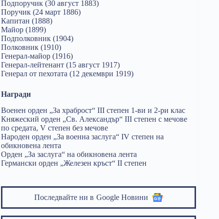
Подпоручик (30 август 1883)
Поручик (24 март 1886)
Капитан (1888)
Майор (1899)
Подполковник (1904)
Полковник (1910)
Генерал-майор (1916)
Генерал-лейтенант (15 август 1917)
Генерал от пехотата (12 декември 1919)
Награди
Военен орден „За храброст“ III степен 1-ви и 2-ри клас
Княжеский орден „Св. Александър“ III степен с мечове
по средата, V степен без мечове
Народен орден „За военна заслуга“ IV степен на
обикновена лента
Орден „За заслуга“ на обикновена лента
Германски орден „Железен кръст“ II степен
Последвайте ни в
Google Новини