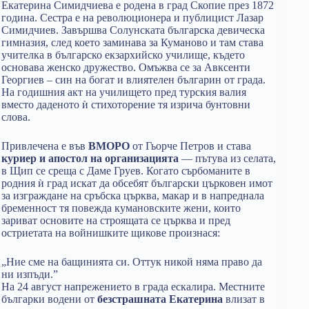
Eкатерина Симидчиева е родена в град Скопие през 1872
година. Сестра е на революционера и публицист Лазар
Симидчиев. Завършва Солунската българска девическа
гимназия, след което заминава за Куманово и там става
учителка в българско екзархийско училище, където
основава женско дружество. Омъжва се за Авксенти
Георгиев – син на богат и влиятелен българин от града.
На годишния акт на училището пред турския валия
вместо даденото ѝ стихоторение тя изрича бунтовни
слова.
Привлечена е във
ВМОРО
от Гьорче Петров и става
куриер и апостол на организацията
— пътува из селата,
в Щип се среща с Даме Груев. Когато сърбоманите в
родния ѝ град искат да обсебят български църковен имот
за изграждане на сръбска църква, макар и в напреднала
бременност тя повежда кумановските жени, които
зариват основите на строящата се църква и пред
остриетата на войнишките щикове произнася:
„Ние сме на бащинията си. Оттук никой няма право да
ни изпъди.”
На 24 август напрежението в града ескалира. Местните
българки водени от
безстрашната Екатерина
влизат в