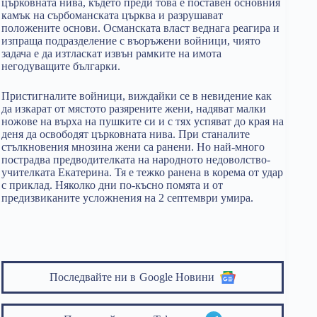
църковната нива, където преди това е поставен основния
камък на сърбоманската църква и разрушават
положените основи. Османската власт веднага реагира и
изпраща подразделение с въоръжени войници, чиято
задача е да изтласкат извън рамките на имота
негодуващите българки.
Пристигналите войници, виждайки се в невидение как
да изкарат от мястото разярените жени, надяват малки
ножове на върха на пушките си и с тях успяват до края на
деня да освободят църковната нива. При станалите
стълкновения мнозина жени са ранени. Но най-много
пострадва предводителката на народното недоволство-
учителката Екатерина. Тя е тежко ранена в корема от удар
с приклад. Няколко дни по-късно помята и от
предизвиканите усложнения на 2 септември умира.
Последвайте ни в
Google Новини