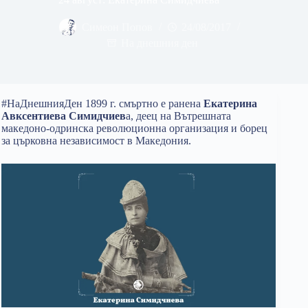
Симеон Попов
24/08/2017
На днешния ден
#НаДнешнияДен 1899 г. смъртно е ранена
Екатерина
Авксентиева Симидчиев
а, деец на Вътрешната
македоно-одринска революционна организация и борец
за църковна независимост в Македония.