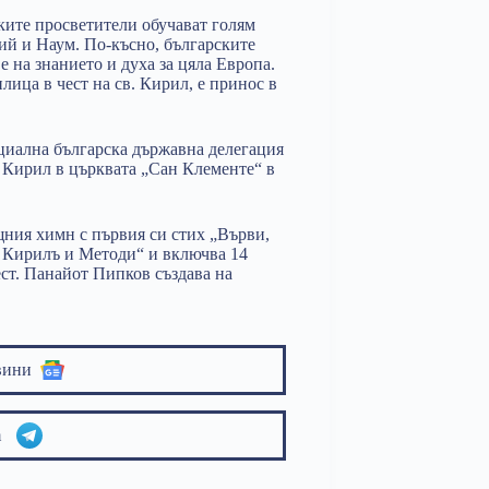
ките просветители обучават голям
рий и Наум. По-късно, българските
 на знанието и духа за цяла Европа.
ица в чест на св. Кирил, е принос в
ициална българска държавна делегация
и Кирил в църквата „Сан Клементе“ в
щния химн с първия си стих „Върви,
. Кирилъ и Методи“ и включва 14
ест. Панайот Пипков създава на
вини
am