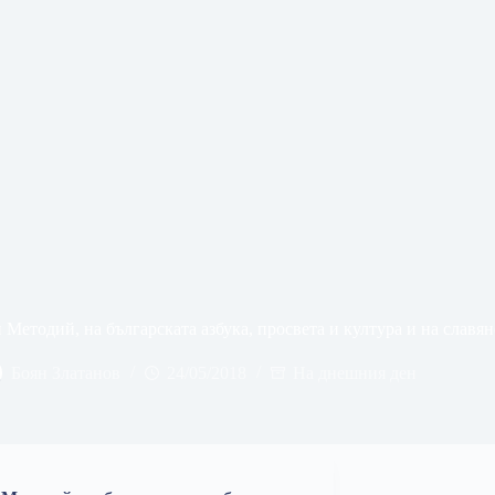
и Методий, на българската азбука, просвета и култура и на слав
Боян Златанов
24/05/2018
На днешния ден