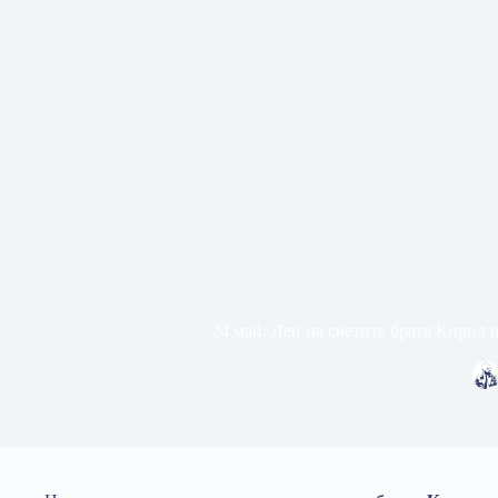
24 май: Ден на светите братя Кирил 