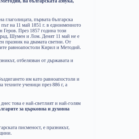
 Методий, на българската азбука,
на глаголицата, първата българска
 път на 11 май 1851 г. в едноименното
 Геров. През 1857 година този
град, Шумен и Лом. Денят 11 май не е
н празник на двамата светии. От
етите равноапостоли Кирил и Методий.
зникът, отбелязван от държавата и
 Въздигането им като равноапостоли и
а техните ученици през 886 г, а
днес това е най-светлият и най-голям
лгарите за църковна и духовна
гарската писменост, е празникът,
одини.