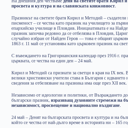
На днешния ден честваме
деня на светите братя Кирил и
просвета и култура и на славянската книжовност
.
Празникът на светите братя Кирил и Методий – създатели 
писменост – се чества като празник на училището за първи
епархийско училище в Пловдив. Инициативата е на Найден
празник започва редовно да се отбелязва в Пловдив, Цари
случайно избран от Найден Геров — това е общият църкове
1863 г. 11 май се установява като църковен празник на св
С въвеждането на Григорианския календар през 1916 г. пра
църквата, се чества на един ден – 24 май.
Кирил и Методий са признати за светци в края на IX век.
велики християнски учители става в България с идването н
сведения за отбелязване на празника има още през XII век.
Независимо от идеологии и политики, от Възраждането до 
български празник,
изразяващ духовните стремежи на бъ
независимост, просвещение и национално въздигане
.
24 май – Денят на българската просвета и култура и на бъл
който се чества от най-дълго време в историята ни – 165 г