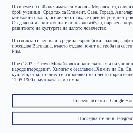
По време на най-значимата си мисия – Моравската, солунс
брой ученици. Сред тях са Климент, Сава, Горазд, Ангела
книжовни школи, основани от тях, се превръщат в центрове
Създадената в книжовните ни школи азбука, наречена кирил
развитието на културата на цялото човечество.
Празникът се чества и в редица европейски градове, а оф
посещава Ватикана, където отдава почит на гроба на свет
Рим.
През 1892 г. Стоян Михайловски написва текста на учили
народе възродени“. Химнът е озаглавен „Химнъ на Св. Св
куплета, от които днес се изпълняват най-често първите ш
11.05.1900 г. музиката към химна.
Последвайте ни в
Google Но
Последвайте ни в
Telegr