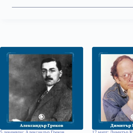
5 декември: Александър Греков
17 март: Димитър 