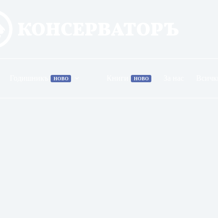
Годишникъ
Книги
За нас
Всичк
НОВО
НОВО