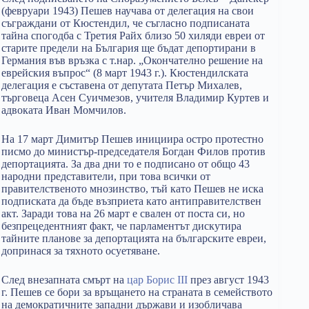
(февруари 1943) Пешев научава от делегация на свои
съграждани от Кюстендил, че съгласно подписаната
тайна спогодба с Третия Райх близо 50 хиляди евреи от
старите предели на България ще бъдат депортирани в
Германия във връзка с т.нар. „Окончателно решение на
еврейския въпрос“ (8 март 1943 г.). Кюстендилската
делегация е съставена от депутата Петър Михалев,
търговеца Асен Суичмезов, учителя Владимир Куртев и
адвоката Иван Момчилов.
На 17 март Димитър Пешев инициира остро протестно
писмо до министър-председателя Богдан Филов против
депортацията. За два дни то е подписано от общо 43
народни представители, при това всички от
правителственото мнозинство, тъй като Пешев не иска
подписката да бъде възприета като антиправителствен
акт. Заради това на 26 март е свален от поста си, но
безпрецедентният факт, че парламентът дискутира
тайните планове за депортацията на българските евреи,
допринася за тяхното осуетяване.
След внезапната смърт на
цар Борис III
през август 1943
г. Пешев се бори за връщането на страната в семейството
на демократичните западни държави и изобличава