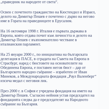
„праведник на народите от света“.
Освен с почетното гражданство на Кюстендил и Израел,
делото на Димитър Пешев е почетено с дърво на негово
име в Гората на праведниците в Ерусалим.
На 16 октомври 1998 г. Италия е първата държава в
Европа, която отдава почит към личността и делото на
Димитър Пешев с възпоменателно честване в
италианския парламент.
На 25 януари 2000 г., по инициатива на българската
делегация в ПАСЕ, в сградата на Съвета на Европа в
Страсбург, наред с бюстовете на основателите на
Обединена Европа, е поставен негов бюст – дар от
Българското народно събрание – изработен от Иван
Минеков, а Международната фондация „Раул Валенберг“
изсича медал с неговия лик.
През 2000 г. в София е учредена фондация на името на
Димитър Пешев. Съгласно нейния устав председател на
фондацията следва да е председателят на Народното
събрание на България.