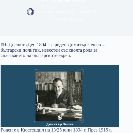
Консерваторъ
25/06/2023
На днешния ден
#НаДнешнияДен 1894 г. e роден Димитър Пешев –
български политик, известен със своята роля за
спасяването на българските евреи.
Роден е в Кюстендил на 13/25 юни 1894 г. През 1915 г.