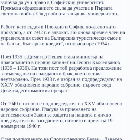
започва да учи право в Софийския университет.
Прекъсва образованието си, за да участва в Първата
световна война. След войната завършва университета.
Работи като съдия в Пловдив и София, по-късно като
прокурор, а от 1932 г. е адвокат. По онова време е член на
управителния съвет на Българския туристически съюз и
на банка „Български кредит“, основана през 1934 г.
През 1935 г. Димитър Пешев става министър на
правосъдието в първия кабинет на Георги Кьосеиванов
(1935 – 1936). На този пост той разработва предложение
за въвеждане на граждански брак, което остава
неутвърдено. През 1938 г. е избран за подпредседател на
XXIV обикновено народно събрание, първото след
Деветнадесетомайския преврат.
От 1940 г. отново е подпредседател на XXV обикновено
народно събрание. Гласува за приемането на
антисемитския Закон за защита на нацията и лично
председателства заседанието, на което е приет на 19
ноември на 1940 г.
След подписването на Споразумението Белев – Данекер