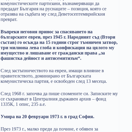
комунистическите партизани, възнамеряващи да
предадат България на руснаците – позиция, която се
отразява на съдбата му след Деветосептемврийския
преврат.
Въпреки неговия принос за спасяването на
българските евреи, през 1945 г. Народният съд (Втори
състав) го осъжда на 15 години строг тъмничен затвор,
три милиона лева глоба и конфискация на цялото му
имущество и лишаване от граждански права „за
фашистка дейност и антисемитизъм“.
След застъпничеството на евреи, имащи влияние в
правителството, доминирано от Българската
комунистическа партия, е освободен след 13 месеца.
След 1968 г. започва да пише спомените си. Записките му
се съхраняват в Централния държавен архив – фонд
1335К, 1 опис, 235 а.е.
Умира на 20 февруари 1973 г. в град София.
През 1973 г., малко преди да почине, е обявен за