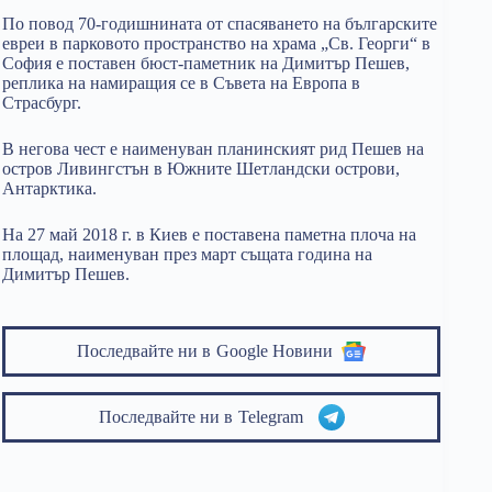
По повод 70-годишнината от спасяването на българските
евреи в парковото пространство на храма „Св. Георги“ в
София е поставен бюст-паметник на Димитър Пешев,
реплика на намиращия се в Съвета на Европа в
Страсбург.
В негова чест е наименуван планинският рид Пешев на
остров Ливингстън в Южните Шетландски острови,
Антарктика.
На 27 май 2018 г. в Киев е поставена паметна плоча на
площад, наименуван през март същата година на
Димитър Пешев.
Последвайте ни в
Google Новини
Последвайте ни в
Telegram