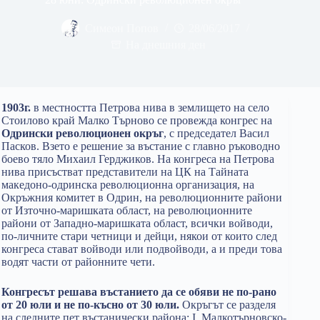
Симеон Попов
28/06/2017
На днешния ден
1903г.
в местността Петрова нива в землището на село
Стоилово край Малко Търново се провежда конгрес на
Одрински революционен окръг
, с председател Васил
Пасков. Взето е решение за въстание с главно ръководно
боево тяло Михаил Герджиков. На конгреса на Петрова
нива присъстват представители на ЦК на Тайната
македоно-одринска революционна организация, на
Окръжния комитет в Одрин, на революционните райони
от Източно-маришката област, на революционните
райони от Западно-маришката област, всички войводи,
по-личните стари четници и дейци, някои от които след
конгреса стават войводи или подвойводи, а и преди това
водят части от районните чети.
Конгресът решава въстанието да се обяви не по-рано
от 20 юли и не по-късно от 30 юли.
Окръгът се разделя
на следните пет въстанически района: I. Малкотърновско-