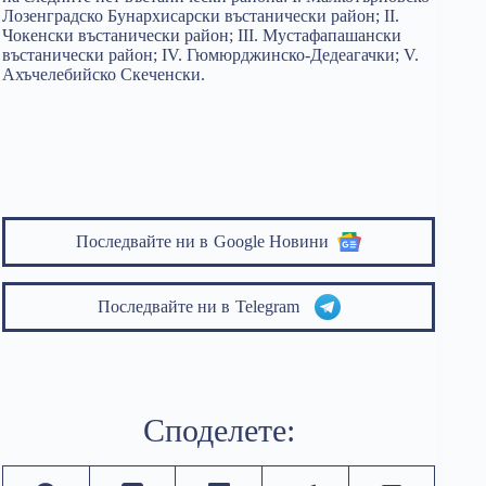
Лозенградско Бунархисарски въстанически район; II.
Чокенски въстанически район; ІІІ. Мустафапашански
въстанически район; IV. Гюмюрджинско-Дедеагачки; V.
Ахъчелебийско Скеченски.
Последвайте ни в
Google Новини
Последвайте ни в
Telegram
Споделете: