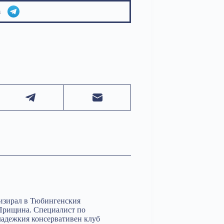
am
изирал в Тюбингенския
 Прищина. Специалист по
ладежкия консервативен клуб