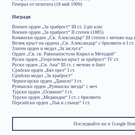
Генерал от пехотата (18 май 1909)
Награди
Военен орден „За храброст“ III ст. 2-ри клас
Военен орден „За храброст“ II степен (1885)
Княжески орден „Св. Александър“ III степен с мечове над 
Велик кръст на ордена „Св. Александър“ с брилянти и I ст
Златен орден и медал „За заслуга“
Орден „Св. св. Равноапостоли Кирил и Методий“
Руски орден „Георгиевски кръст за храброст“ IV ст.
Руски орден „Св. Ана“ III ст. с мечове и бант
Сръбски орден „Бял орел“ I ст.
Сръбски медал „За храброст“
Черногорски орден „Данило“ I ст.
Румънски орден „Румънска звезда“ с меч
Турски орден „Османие“ I ст.
Турски орден „Меджидие“ I ст. с брилянти
Персийски орден „Лъв и слънце“ I ст.
Последвайте ни в
Google Но