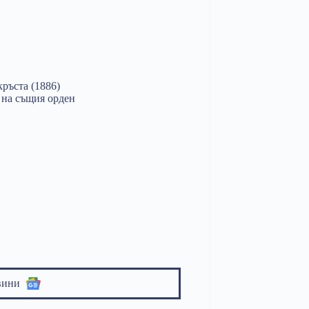
кръста (1886)
. на същия орден
вини