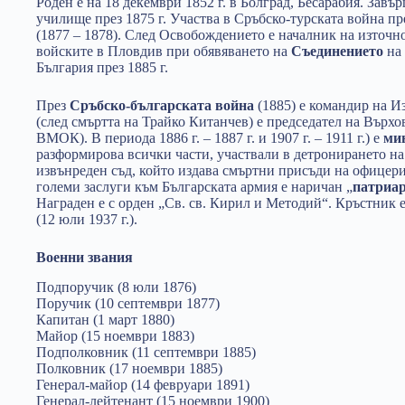
Роден е на 18 декември 1852 г. в Болград, Бесарабия. Зав
училище през 1875 г. Участва в Сръбско-турската война пре
(1877 – 1878). След Освобождението е началник на източ
войските в Пловдив при обявяването на
Съединението
на 
България през 1885 г.
През
Сръбско-българската война
(1885) е командир на Из
(след смъртта на Трайко Китанчев) е председател на Върхо
ВМОК). В периода 1886 г. – 1887 г. и 1907 г. – 1911 г.) е
ми
разформирова всички части, участвали в детронирането на
извънреден съд, който издава смъртни присъди на офицери
големи заслуги към Българската армия е наричан „
патриар
Награден е с орден „Св. св. Кирил и Методий“. Кръстник 
(12 юли 1937 г.).
Военни звания
Подпоручик (8 юли 1876)
Поручик (10 септември 1877)
Капитан (1 март 1880)
Майор (15 ноември 1883)
Подполковник (11 септември 1885)
Полковник (17 ноември 1885)
Генерал-майор (14 февруари 1891)
Генерал-лейтенант (15 ноември 1900)