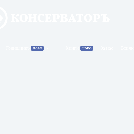
Годишникъ
Книги
За нас
Всичк
НОВО
НОВО