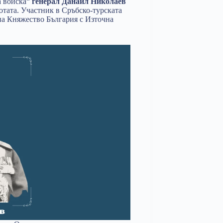
а войска“
генерал Данаил Николаев
отата. Участник в Сръбско-турската
 на Княжество България с Източна