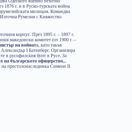
ършва Одеското военно пехотно
з 1876 г. и в Руско-турската война
норумелийската милиция. Командва
Източна Румелия с Княжество
точния корпус. През 1895 г. – 1897 г.
вния македонски комитет (от 1900 г. –
нистър на войнат
а, като такъв
 Александър I Батенберг. Организира
те в русофилския бунт в Русе. За
х на българското офицерство
„.
е на престолонаследника Симеон II