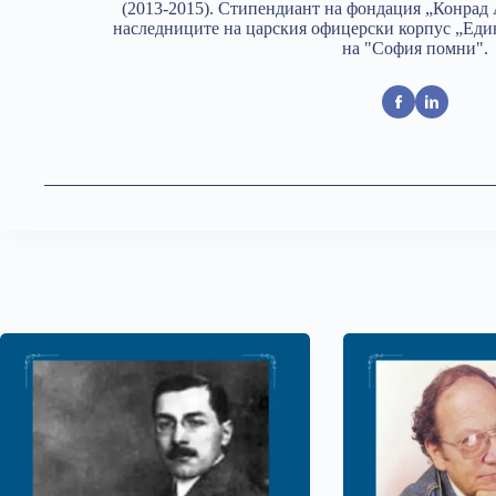
(2013-2015). Стипендиант на фондация „Конрад 
наследниците на царския офицерски корпус „Един
на "София помни".