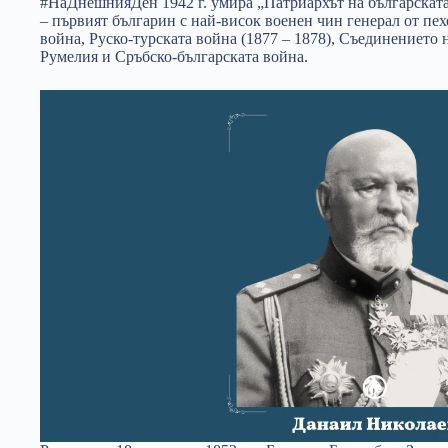
#НаДнешнияДен 1942 г. умира „Патриархът на българскат
– първият българин с най-висок военен чин генерал от пех
война, Руско-турската война (1877 – 1878), Съединението
Румелия и Сръбско-българската война.