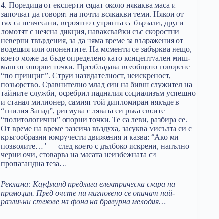
4. Поредица от експерти сядат около някаква маса и
започват да говорят на почти всякакви теми. Някои от
тях са невчесани, вероятно сутринта са бързали, други
ломотят с неясна дикция, наваксвайки със скоростни
неверни твърдения, за да няма време за възражения от
водещия или опонентите. На моменти се забърква нещо,
което може да бъде определено като концептуален миш-
маш от опорни точки. Преобладава всеобщото говорене
“по принцип”. Струи назидателност, неискреност,
позьорство. Сравнително млад син на бивш служител на
тайните служби, осребрил падналия социализъм успешно
и станал милионер, самият той дипломиран някъде в
“гнилия Запад”, ритмува с лявата си ръка своите
“политологични” опорни точки. Те са леви, разбира се.
От време на време разсича въздуха, засуква мисълта си с
кръгообразни юмручести движения и казва: “Ако ми
позволите…” — след което с дълбоко искрени, напълно
черни очи, стоварва на масата неизбежната си
пропагандна теза…
Реклама: Кауфланд предлага електрическа скара на
промоция. Пред очите ни мигновено се опичат най-
различни стекове на фона на бравурна мелодия…