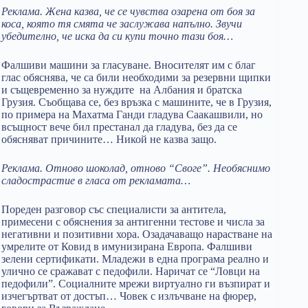
Реклама. Жена казва, че се чувства озарена от боя за
коса, която тя смята че заслужава напълно. Звучи
убедително, че иска да си купи точно тази боя…
Фалшиви машини за гласуване. Вносителят им с благ
глас обяснява, че са били необходими за резервни щипки
и същевременно за нуждите на Албания и братска
Грузия. Съобщава се, без връзка с машините, че в Грузия,
по примера на Махатма Ганди гладува Саакашвили, но
всъщност вече бил престанал да гладува, без да се
обясняват причините… Никой не казва защо.
Реклама. Отново шоколад, отново “Своге”. Необяснимо
сладострастие в гласа от рекламата…
Пореден разговор със специалисти за антитела,
примесени с обяснения за антигенни тестове и числа за
негативни и позитивни хора. Озадачаващо нарастване на
умрелите от Ковид в имунизирана Европа. Фалшиви
зелени сертификати. Младежи в една програма реално и
улично се сражават с педофили. Наричат се “Ловци на
педофили”. Социалните мрежи виртуално ги възпират и
изчегъртват от достъп… Човек с излъчване на фюрер,