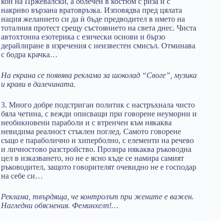
кон на Пржевалски, а облечен в костюм с риза и с
накриво вързана вратовръзка. Изповядва пред цялата
нация желанието си да ѝ бъде предводител в името на
тоталния протест срещу състоянието на света днес. Чиста
автохтонна езотерика с езически основи и бързо
дерайлиране в изречения с неизвестен смисъл. Отминава
с бодра крачка…
На екрана се появява реклама за шоколад “Своге”, музика
и крави в далечината.
3. Много добре подстриган политик с настръхнала чисто
бяла четина, с вежди описващи при говорене неуморни и
необикновени параболи и с втренчен към някаква
невидима реалност стъклен поглед. Самото говорене
също е параболично и хиперболно, с елементи на речево
и личностово разстройство. Прозира някаква ръководна
цел в изказването, но не е ясно къде се намира самият
ръководител, защото говорителят очевидно не е господар
на себе си…
Реклама
,
твърдяща, че контролът при жените е важен.
Нагледни обяснения. Феминхелп!…