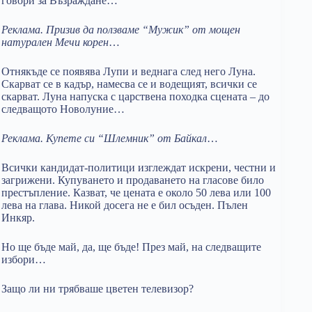
говори за Възраждане…
Реклама.
Призив да ползваме “Мужик” от мощен
натурален Мечи корен
…
Отнякъде се появява Лупи и веднага след него Луна.
Скарват се в кадър, намесва се и водещият, всички се
скарват. Луна напуска с царствена походка сцената – до
следващото Новолуние…
Реклама. Купете си “Шлемник” от Байкал
…
Всички кандидат-политици изглеждат искрени, честни и
загрижени. Купуването и продаването на гласове било
престъпление. Казват, че цената е около 50 лева или 100
лева на глава. Никой досега не е бил осъден. Пълен
Инкяр.
Но ще бъде май, да, ще бъде! През май, на следващите
избори…
Защо ли ни трябваше цветен телевизор?