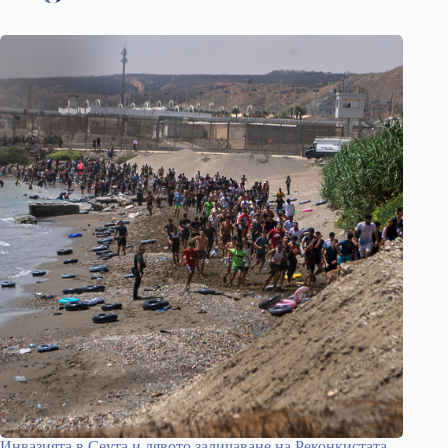
Инвазията в Сеута и лявото заличаване на Реконкистата