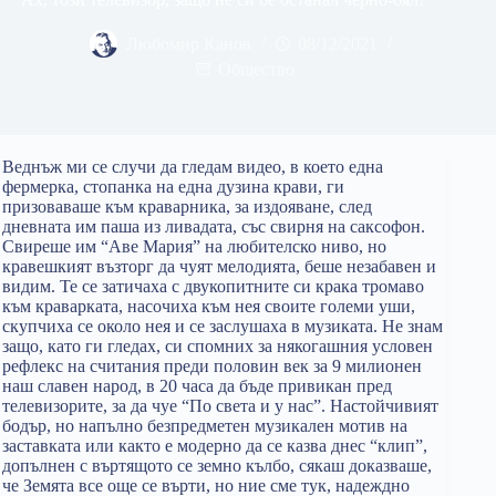
Любомир Канов
08/12/2021
Общество
Веднъж ми се случи да гледам видео, в което една
фермерка, стопанка на една дузина крави, ги
призоваваше към краварника, за издояване, след
дневната им паша из ливадата, със свирня на саксофон.
Свиреше им “Аве Мария” на любителско ниво, но
кравешкият възторг да чуят мелодията, беше незабавен и
видим. Те се затичаха с двукопитните си крака тромаво
към краварката, насочиха към нея своите големи уши,
скупчиха се около нея и се заслушаха в музиката. Не знам
защо, като ги гледах, си спомних за някогашния условен
рефлекс на считания преди половин век за 9 милионен
наш славен народ, в 20 часа да бъде привикан пред
телевизорите, за да чуе “По света и у нас”. Настойчивият
бодър, но напълно безпредметен музикален мотив на
заставката или както е модерно да се казва днес “клип”,
допълнен с въртящото се земно кълбо, сякаш доказваше,
че Земята все още се върти, но ние сме тук, надеждно