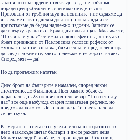
закотвени и завардени отвсякъде, за да не избягаме
поради центробежните сили към отвъдния свят.
Призовани от тръбния звук на новините, ние сядахме да
изгледаме своята дневна доза соц пропаганда и се
приготвяхме да бъдем надлежно издоени. Запитах се
дали върху кравите от Ирландия или от щата Масачусетс,
“По света и у нас” би имал същият ефект и дали те, ако
бъдат привикани от Павловския условен рефлекс от
музиката на тази заставка, биха седнали пред телевизора
да гледат новините, както правехме ние, хората тогава.
Според мен — да!
Но да продължим нататък.
Днес броят на българите е намален, според някои
значително, до 6 милиона. Програмите обаче са
нараснали до 228 по цветния телевизор. “По света и у
нас” все още възбужда стария гледателен рефлекс, но
предхождащото го “Лека нощ, деца” е престанало да
съществува.
Размерите на света са се увеличили многократно и из
него навсякъде шетат българи и им се раждат деца.
Милата мелодийка обаче, съпровождаща “Лека нощ,