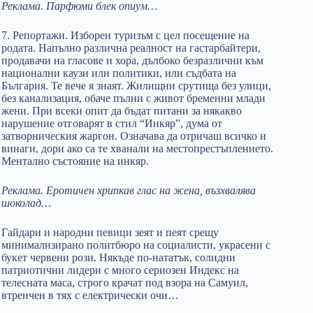
Реклама. Парфюми бл
e
к опиум…
7. Репортажи. Изборен туризъм с цел посещение на
родата. Напълно различна реалност на гастарбайтери,
продавачи на гласове и хора, дълбоко безразлични към
национални каузи или политики, или съдбата на
България. Те вече я знаят. Жилищни срутища без улици,
без канализация, обаче пълни с живот бременни млади
жени. При всеки опит да бъдат питани за някакво
нарушение отговарят в стил “Инкяр”, дума от
затворническия жаргон. Означава да отричаш всичко и
винаги, дори ако са те хванали на местопрестъплението.
Ментално състояние на инкяр.
Реклама. Еротичен хрипкав глас на жена
,
възхвалява
шоколад…
Гайдари и народни певици зеят и пеят срещу
минимализирано политбюро на социалисти, украсени с
букет червени рози. Някъде по-нататък, солидни
патриотични лидери с много сериозен Индекс на
телесната маса, строго крачат под взора на Самуил,
втренчен в тях с електрически очи…