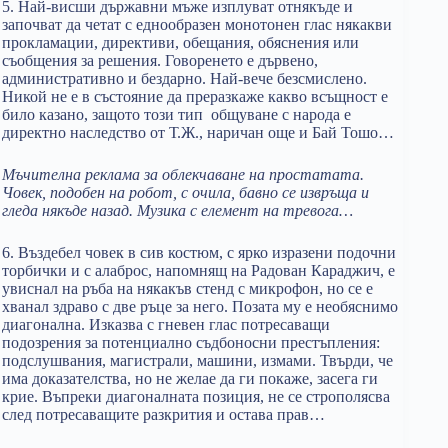
5. Най-висши държавни мъже изплуват отнякъде и
започват да четат с еднообразен монотонен глас някакви
прокламации, директиви, обещания, обяснения или
съобщения за решения. Говоренето е дървено,
административно и бездарно. Най-вече безсмислено.
Никой не е в състояние да преразкаже какво всъщност е
било казано, защото този тип общуване с народа е
директно наследство от Т.Ж., наричан още и Бай Тошо…
Мъчителна реклама за облекчаване на простатата.
Човек
,
подобен на робот, с очила
,
бавно се извръща и
гледа някъде назад. Музика с елемент на тревога…
6. Въздебел човек в сив костюм, с ярко изразени подочни
торбички и с алаброс, напомнящ на Радован Караджич, е
увиснал на ръба на някакъв стенд с микрофон, но се е
хванал здраво с две ръце за него. Позата му е необяснимо
диагонална. Изказва с гневен глас потресаващи
подозрения за потенциално съдбоносни престъпления:
подслушвания, магистрали, машини, измами. Твърди, че
има доказателства, но не желае да ги покаже, засега ги
крие. Въпреки диагоналната позиция, не се строполясва
след потресаващите разкрития и остава прав…