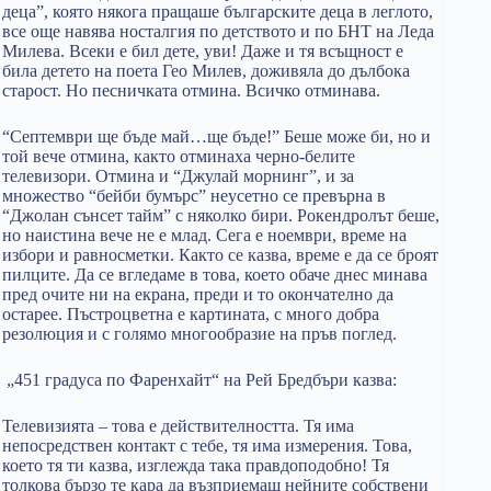
деца”, която някога пращаше българските деца в леглото,
все още навява носталгия по детството и по БНТ на Леда
Милева. Всеки е бил дете, уви! Даже и тя всъщност е
била детето на поета Гео Милев, доживяла до дълбока
старост. Но песничката отмина. Всичко отминава.
“Септември ще бъде май…ще бъде!” Беше може би, но и
той вече отмина, както отминаха черно-белите
телевизори. Отмина и “Джулай морнинг”, и за
множество “бейби бумърс” неусетно се превърна в
“Джолан сънсет тайм” с няколко бири. Рокендролът беше,
но наистина вече не е млад. Сега е ноември, време на
избори и равносметки. Както се казва, време е да се броят
пилците. Да се вгледаме в това, което обаче днес минава
пред очите ни на екрана, преди и то окончателно да
остарее. Пъстроцветна е картината, с много добра
резолюция и с голямо многообразие на пръв поглед.
„451 градуса по Фаренхайт“ на Рей Бредбъри казва:
Телевизията – това е действителността. Тя има
непосредствен контакт с тебе, тя има измерения. Това,
което тя ти казва, изглежда така правдоподобно! Тя
толкова бързо те кара да възприемаш нейните собствени