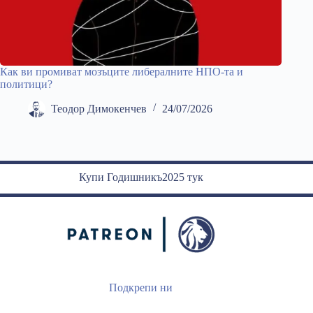
Как ви промиват мозъците либералните НПО-та и
политици?
Теодор Димокенчев
24/07/2026
Купи Годишникъ2025 тук
Подкрепи ни