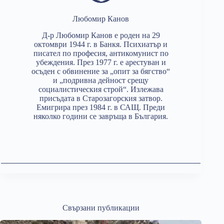
Любомир Канов
Д-р Любомир Канов е роден на 29
октомври 1944 г. в Банкя. Психиатър и
писател по професия, антикомунист по
убеждения. През 1977 г. е арестуван и
осъден с обвинение за „опит за бягство“
и „подривна дейност срещу
социалистическия строй“. Излежава
присъдата в Старозагорския затвор.
Емигрира през 1984 г. в САЩ. Преди
няколко години се завръща в България.
Свързани публикации