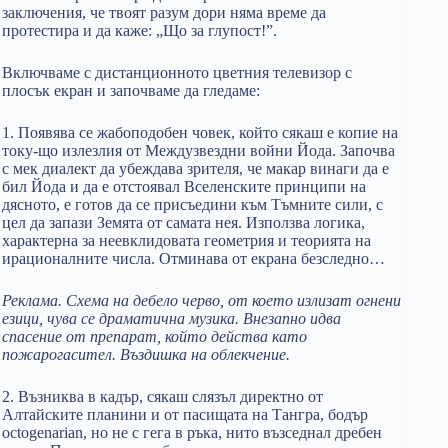
заключения, че твоят разум дори няма време да
протестира и да каже: „Що за глупост!”.
Включваме с дистанционното цветния телевизор с
плосък екран и започваме да гледаме:
1. Появява се жабоподобен човек, който сякаш е копие на
току-що излезлия от Междузвездни войни Йода. Започва
с мек диалект да убеждава зрителя, че макар винаги да е
бил Йода и да е отстоявал Вселенските принципи на
дясното, е готов да се присъедини към Тъмните сили, с
цел да запази Земята от самата нея. Използва логика,
характерна за неевклидовата геометрия и теорията на
ирационалните числа. Отминава от екрана безследно…
Реклама. Схема на дебело черво
,
от което излизат огнени
езици, чува се драматична музика. Внезапно идва
спасение от препарат, който действа като
пожарогасител. Въздишка на облекчение.
2. Възниква в кадър, сякаш слязъл директно от
Алтайските планини и от пасищата на Тангра, бодър
octogenarian, но не с гега в ръка, нито възседнал дребен