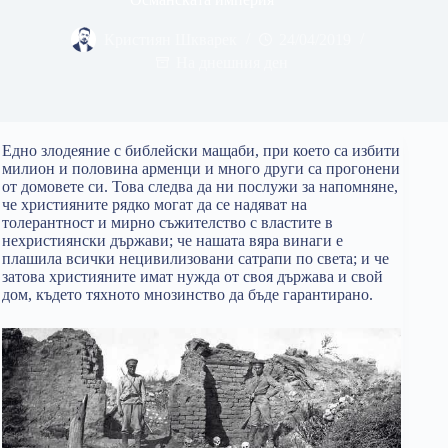
Кристиян Шкварек
24/04/2019
На днешния ден
Едно злодеяние с библейски мащаби, при което са избити
милион и половина арменци и много други са прогонени
от домовете си. Това следва да ни послужи за напомняне,
че християните рядко могат да се надяват на
толерантност и мирно съжителство с властите в
нехристиянски държави; че нашата вяра винаги е
плашила всички нецивилизовани сатрапи по света; и че
затова християните имат нужда от своя държава и свой
дом, където тяхното мнозинство да бъде гарантирано.