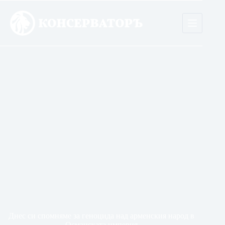
Skip
to
content
Днес си спомняме за геноцида над арменския народ в
Османската империя