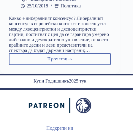
25/10/2018
Политика
Какво е либералният консенсус? Либералният
консенсус в европейски контекст e консенсусът
между лявоцентристки и дясноцентристки
партии, постигнат с цел да се гарантира умерено
либерално и демократично управление, от което
крайните десни и леви представители на
спектъра да бъдат държани настрани;…
Прочети
Краят
на
една
доктрина
Купи Годишникъ2025 тук
не
е
край
на
Европа
Подкрепи ни