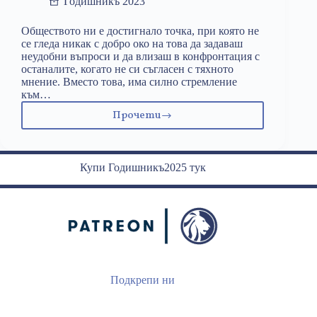
Годишникъ 2023
Обществото ни е достигнало точка, при която не
се гледа никак с добро око на това да задаваш
неудобни въпроси и да влизаш в конфронтация с
останалите, когато не си съгласен с тяхното
мнение. Вместо това, има силно стремление
към…
Прочети
Конформизмът
–
бич
за
Купи Годишникъ2025 тук
обществото
Подкрепи ни