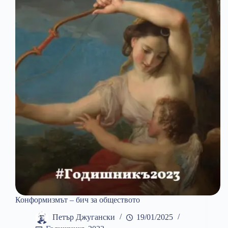
Конформизмът – бич за обществото
Петър Джугански
19/01/2025