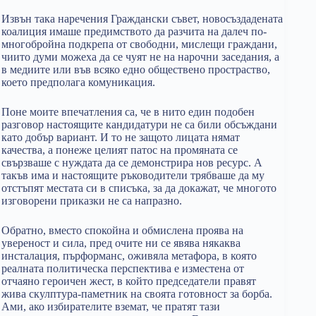
Извън така наречения Граждански съвет, новосъздадената
коалиция имаше предимството да разчита на далеч по-
многобройна подкрепа от свободни, мислещи граждани,
чиито думи можеха да се чуят не на нарочни заседания, а
в медиите или във всяко едно обществено простраство,
което предполага комуникация.
Поне моите впечатления са, че в нито един подобен
разговор настоящите кандидатури не са били обсъждани
като добър вариант. И то не защото лицата нямат
качества, а понеже целият патос на промяната се
свързваше с нуждата да се демонстрира нов ресурс. А
такъв има и настоящите ръководители трябваше да му
отстъпят местата си в списъка, за да докажат, че многото
изговорени приказки не са напразно.
Обратно, вместо спокойна и обмислена проява на
увереност и сила, пред очите ни се явява някаква
инсталация, пърформанс, оживяла метафора, в която
реалната политическа перспектива е изместена от
отчаяно героичен жест, в който председатели правят
жива скулптура-паметник на своята готовност за борба.
Ами, ако избирателите вземат, че пратят тази