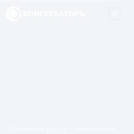
Skip
to
content
БСП и Реформаторският блок – с еднакъв подход към
евроизборите