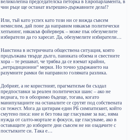
великолепна председателска петорка в Европарламента, в
чии ръце ще останат вътрешно-държавните дела!?
Или, тъй като успех като този ни се вижда съвсем
немислим, дай поне да направим някакъв политически
хепънинг, някакъв фойерверк – може пък обезумелите
избиратели да го харесат. Да, обезумелите избиратели…
Наистина в истеричната обществена ситуация, която
продължава твърде дълго, паниката обзема и свестните
хора – те решават, че трябва да се вземат крайни,
„нетрадиционни“ мерки. Но точно удържането на
разумните рамки би направило голямата разлика.
Добрият, а не користният, прагматизъм би създал
предпоставки за реален политически шанс – ако не
веднага, то в обозримо бъдеще, тогава, когато
манипулациите на останалите се срутят под собствената
си тежест. Мога да цитирам един РБ симпатизант, който
смутено писа: ние и без това ще гласуваме за вас, няма
нужда от салто-мортале и фокуси, ще гласуваме, ако в
оставащите до изборите дни съвсем не ни озадачите с
постъпките си. Така е…