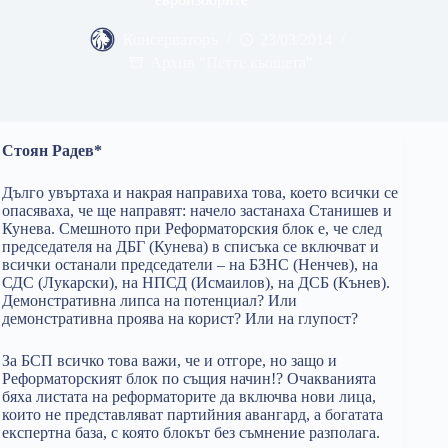
Консерваторъ
23/03/2014
Архив "Петте кьошета"
Стоян Радев*
Дълго увъртаха и накрая направиха това, което всички се
опасяваха, че ще направят: начело застанаха Станишев и
Кунева. Смешното при Реформаторския блок е, че след
председателя на ДБГ (Кунева) в списъка се включват и
всички останали председатели – на БЗНС (Ненчев), на
СДС (Лукарски), на НПСД (Исмаилов), на ДСБ (Кънев).
Демонстративна липса на потенциал? Или
демонстративна проява на корист? Или на глупост?
За БСП всичко това важи, че и отгоре, но защо и
Реформаторският блок по същия начин!? Очакванията
бяха листата на реформаторите да включва нови лица,
които не представляват партийния авангард, а богатата
експертна база, с която блокът без съмнение разполага.