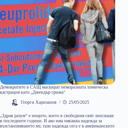
Демократите в САЩ маскират неморалната химическа
кастрация като „Джендър грижа“
Георги Харизанов
25/05/2025
„Здрав разум“ е нещото, което в свободния свят липсваше
в последните години. И ако има някаква надежда за
възстановяването му, тази надежда сега е в американските