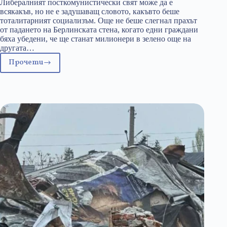
Либералният посткомунистически свят може да е
всякакъв, но не е задушаващ словото, какъвто беше
тоталитарният социализъм. Още не беше слегнал прахът
от падането на Берлинската стена, когато едни граждани
бяха убедени, че ще станат милионери в зелено още на
другата…
Прочети
Цензура
и
автоцензура