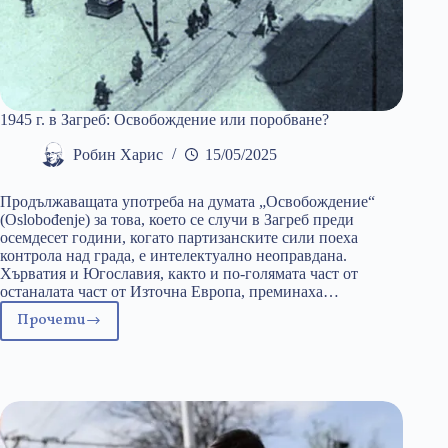
1945 г. в Загреб: Освобождение или поробване?
Робин Харис
15/05/2025
Продължаващата употреба на думата „Освобождение“
(Oslobođenje) за това, което се случи в Загреб преди
осемдесет години, когато партизанските сили поеха
контрола над града, е интелектуално неоправдана.
Хърватия и Югославия, както и по-голямата част от
останалата част от Източна Европа, преминаха…
Прочети
1945
г.
в
Загреб:
Освобождение
или