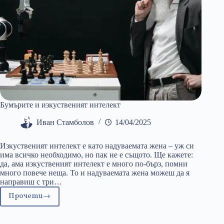
Бумърите и изкуственият интелект
Иван Стамболов
14/04/2025
Изкуственият интелект е като надуваемата жена – уж си
има всичко необходимо, но пак не е същото. Ще кажете:
да, ама изкуственият интелект е много по-бърз, помни
много повече неща. То и надуваемата жена можеш да я
направиш с три…
Прочети
Бумърите
и
изкуственият