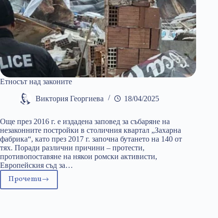
Етносът над законите
Виктория Георгиева
18/04/2025
Още през 2016 г. е издадена заповед за събаряне на
незаконните постройки в столичния квартал „Захарна
фабрика“, като през 2017 г. започна бутането на 140 от
тях. Поради различни причини – протести,
противопоставяне на някои ромски активисти,
Европейския съд за…
Прочети
Етносът
над
законите