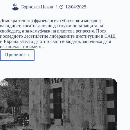
Борислав Цеков
12/04/2025
Демократичната фразеология губи своята морална
валидност, когато започне да служи не за защита на
свободата, а за камуфлаж на властова репресия. През
последното десетилетие либералните институции в САЩ
и Европа вместо да отстояват свободата, започнаха да я
ограничават в името…
Прочети
Цензура
с
държавен
мандат