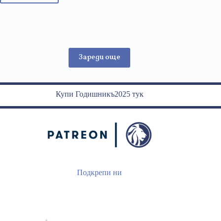
и
педофили
Зареди още
Купи Годишникъ2025 тук
Подкрепи ни