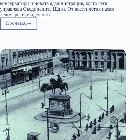
консерватори и новата администрация, която сега
управлява Съединените Щати. От десетилетия насам
левичарските идеолози…
Прочети
Демократите
в
САЩ
маскират
неморалната
химическа
кастрация
като
„Джендър
грижа“