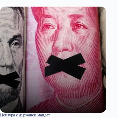
интелект
Цензура с държавен мандат