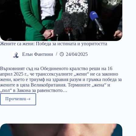
Жените са жени: Победа за истината и упоритостта
Елън Фантини
24/04/2025
Върховният съд на Обединеното кралство реши на 16
април 2025 г., че транссексуалните „жени“ не са законно
жени, което е триумф на здравия разум и гръмка победа за
жените в цяла Великобритания. Термините „жена“ и
„пол“ в Закона за равенството…
Прочети
Жените
са
жени:
Победа
за
истината