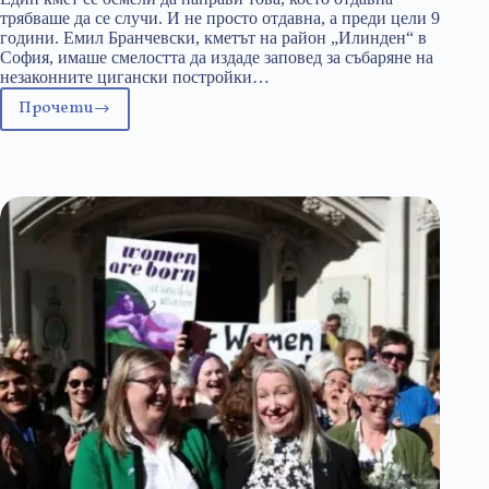
трябваше да се случи. И не просто отдавна, а преди цели 9
години. Емил Бранчевски, кметът на район „Илинден“ в
София, имаше смелостта да издаде заповед за събаряне на
незаконните цигански постройки…
Прочети
Фактите
расизъм
ли
са?