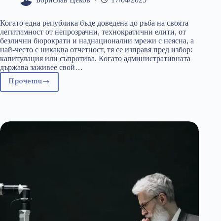
Когато една република бъде доведена до ръба на своята
легитимност от непрозрачни, технократични елити, от
безлични бюрократи и наднационални мрежи с неясна, а
най-често с никаква отчетност, тя се изправя пред избор:
капитулация или съпротива. Когато административната
държава заживее свой…
Прочети
Републиката
отвръща
на
удара