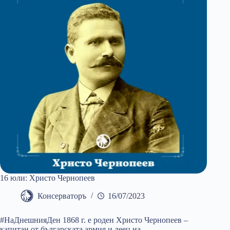
16 юли: Христо Чернопеев
Консерваторъ
16/07/2023
#НаДнешнияДен 1868 г. е роден Христо Чернопеев –
капитан от българската армия и деец на