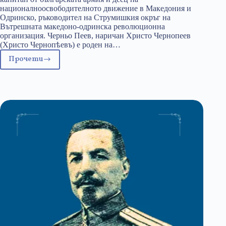
националноосвободителното движение в Македония и
Одринско, ръководител на Струмишкия окръг на
Вътрешната македоно-одринска революционна
организация. Черньо Пеев, наричан Христо Чернопеев
(Христо Чернопѣевъ) е роден на…
Прочети
16
юли:
Христо
Чернопеев