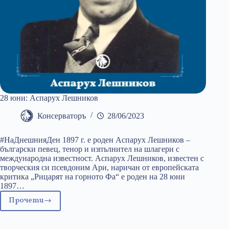
28 юни: Аспарух Лешников
Консерваторъ
28/06/2023
#НаДнешнияДен 1897 г. е роден Аспарух Лешников –
български певец, тенор и изпълнител на шлагери с
международна известност. Аспарух Лешников, известен с
творческия си псевдоним Ари, наричан от европейската
критика „Рицарят на горното Фа“ е роден на 28 юни
1897…
Прочети
28
юни:
Аспарух