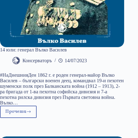
14 юли: генерал Вълко Василев
Консерваторъ
14/07/2023
#НаДнешнияДен 1862 г. е роден генерал-майор Вълко
Василев – български военен деец, командвал 19-и пехотен
шуменски полк през Балканската война (1912 – 1913), 2-
ра бригада от 1-ва пехотна софийска дивизия и 7-а
пехотна рилска дивизия през Първата световна война.
Вълко…
Прочети
14
юли:
генерал
Вълко