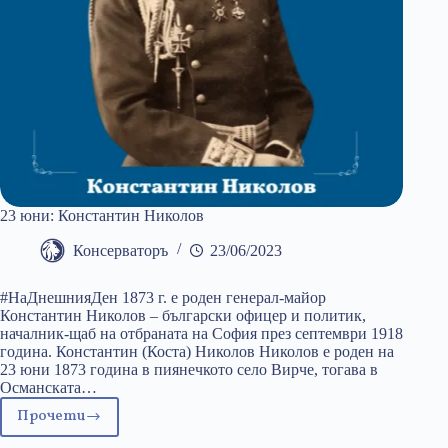
23 юни: Константин Николов
Консерваторъ
23/06/2023
#НаДнешнияДен 1873 г. е роден генерал-майор
Константин Николов – български офицер и политик,
началник-щаб на отбраната на София през септември 1918
година. Константин (Коста) Николов Николов е роден на
23 юни 1873 година в пиянечкото село Вирче, тогава в
Османската…
Прочети
23
юни: