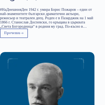
#НаДнешнияДен 1942 г. умира Борис Пожаров – един от
най-знаменитите български драматични актьори,
режисьор и театрален деец. Роден е в Пазарджик на 1 май
1866 г. Станислав Доспевски, го кръщава в църквата
„Света Богородница“ в родния му град. По-късно в…
Прочети
11
юли:
Борис
Пожаров