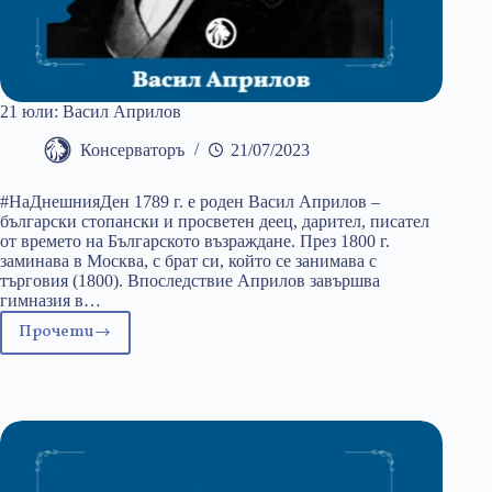
21 юли: Васил Априлов
Консерваторъ
21/07/2023
#НаДнешнияДен 1789 г. е роден Васил Априлов –
български стопански и просветен деец, дарител, писател
от времето на Българското възраждане. През 1800 г.
заминава в Москва, с брат си, който се занимава с
търговия (1800). Впоследствие Априлов завършва
гимназия в…
Прочети
21
юли:
Васил
Априлов