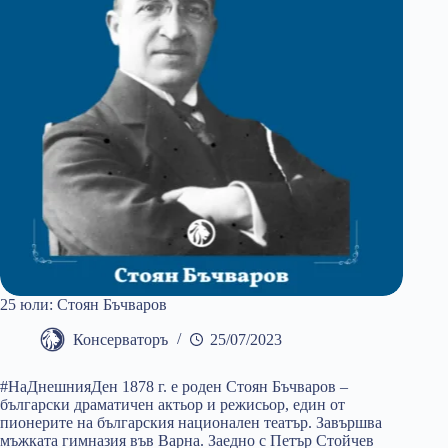
25 юли: Стоян Бъчваров
Консерваторъ
25/07/2023
#НаДнешнияДен 1878 г. е роден Стоян Бъчваров –
български драматичен актьор и режисьор, един от
пионерите на българския национален театър. Завършва
мъжката гимназия във Варна. Заедно с Петър Стойчев