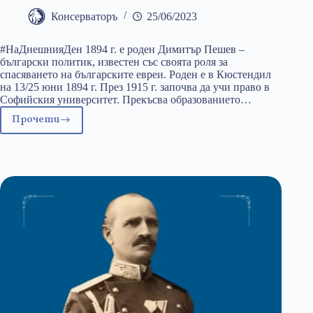
Консерваторъ
25/06/2023
#НаДнешнияДен 1894 г. e роден Димитър Пешев –
български политик, известен със своята роля за
спасяването на българските евреи. Роден е в Кюстендил
на 13/25 юни 1894 г. През 1915 г. започва да учи право в
Софийския университет. Прекъсва образованието…
Прочети
25
юни:
Димитър
Пешев