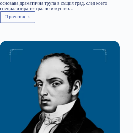
основава драматична трупа в същия град, след което
специализира театрално изкуство…
Прочети
25
юли:
Стоян
Бъчваров