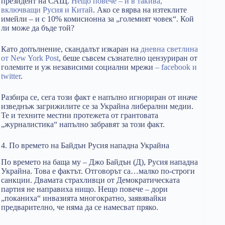
президент на САЩ.
Нещо повече – и в такива,
включващи Русия и Китай
. Ако се вярва на изтеклите
имейли – и с 10% комисионна за „големият човек“. Кой
ли може да бъде той?
Като допълнение, скандалът изкаран на
дневна светлина
от New York Post
, беше съвсем съзнателно цензуриран от
големите и уж независими социални мрежи
– facebook и
twitter
.
Разбира се, сега този факт е напълно игнориран от иначе
изведнъж загрижилите се за Украйна либерални медии.
Те и техните местни протежета от грантовата
„журналистика“ напълно забравят за този факт.
4. По времето на Байдън Русия нападна Украйна
По времето на баща му – Джо Байдън (Д), Русия нападна
Украйна. Това е фактът. Отговорът са…малко по-строги
санкции. Двамата страхливци от Демократическата
партия не направиха нищо. Нещо повече – дори
„поканиха“ инвазията многократно, заявявайки
предварително, че няма да се намесват пряко.