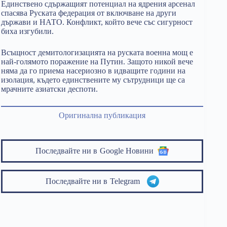
Единствено сдържащият потенциал на ядрения арсенал
спасява Руската федерация от включване на други
държави и НАТО. Конфликт, който вече със сигурност
биха изгубили.
Всъщност демитологизацията на руската военна мощ е
най-голямото поражение на Путин. Защото никой вече
няма да го приема насериозно в идващите години на
изолация, където единствените му сътрудници ще са
мрачните азиатски деспоти.
Оригинална публикация
Последвайте ни в
Google Новини
Последвайте ни в
Telegram