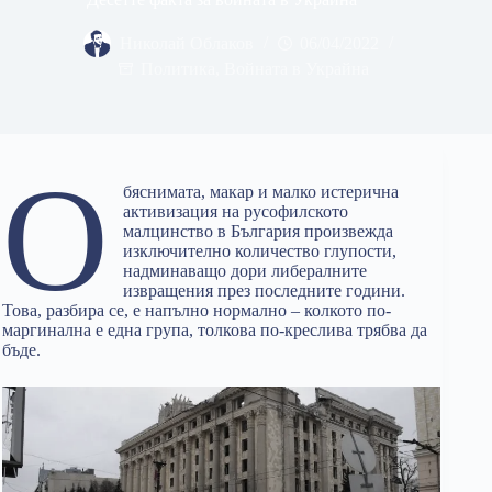
Николай Облаков
06/04/2022
Политика
,
Войната в Украйна
О
бяснимата, макар и малко истерична
активизация на русофилското
малцинство в България произвежда
изключително количество глупости,
надминаващо дори либералните
извращения през последните години.
Това, разбира се, е напълно нормално – колкото по-
маргинална е една група, толкова по-креслива трябва да
бъде.