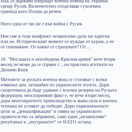
Над 20 държави изпращат военна помощ на Украйна
срещу Русия. Включително споделящи сухоземна
граница като Полша да речем.
Нито една от тях не е във война с Русия.
Ние сме в този конфликт независимо дали ни харесва
или не. Историческият момент се нуждае от кураж, а не
от снишаване. От какво се страхувате? От…
10. “Могъщата и непобедима Красная армия” вече втори
месец не може да се справи с…на практика агитката на
Динамо Киев
Митовете за руската военна мощ се стопяват с всеки
изминал ден, затъвайки по украинските полета. Дори
съпротивата да бъде удаване с всички резерви на Руската
федерация, неоспоримият факт е, че вече втори месец,
дори многократното превъзходство в жива сила и военна
техника не успяват да победят. Дори първоначалните
цели за „денацификация“ и смяна на украинското
правителство са забравени, само един „независими“
републики и „неутралитет“ от НАТО остана.