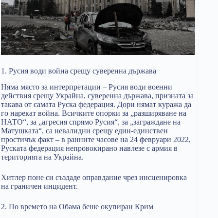
1. Русия води война срещу суверенна държава
Няма място за интерпретации – Русия води военни
действия срещу Украйна, суверенна държава, призната за
такава от самата Руска федерация. Дори нямат куража да
го нарекат война. Всичките опорки за „разширяване на
НАТО“, за „агресия спрямо Русия“, за „заграждане на
Матушката“, са невалидни срещу един-единствен
простичък факт – в ранните часове на 24 февруари 2022,
Руската федерация непровокирано навлезе с армия в
територията на Украйна.
Хитлер поне си създаде оправдание чрез инсценировка
на граничен инцидент.
2. По времето на Обама беше окупиран Крим