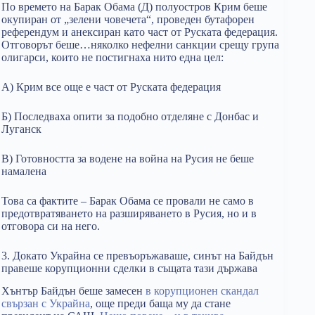
По времето на Барак Обама (Д) полуостров Крим беше
окупиран от „зелени човечета“, проведен бутафорен
референдум и анексиран като част от Руската федерация.
Отговорът беше…няколко нефелни санкции срещу група
олигарси, които не постигнаха нито една цел:
А) Крим все още е част от Руската федерация
Б) Последваха опити за подобно отделяне с Донбас и
Луганск
В) Готовността за водене на война на Русия не беше
намалена
Това са фактите – Барак Обама се провали не само в
предотвратяването на разширяването в Русия, но и в
отговора си на него.
3. Докато Украйна се превъоръжаваше, синът на Байдън
правеше корупционни сделки в същата тази държава
Хънтър Байдън беше замесен
в корупционен скандал
свързан с Украйна
, още преди баща му да стане