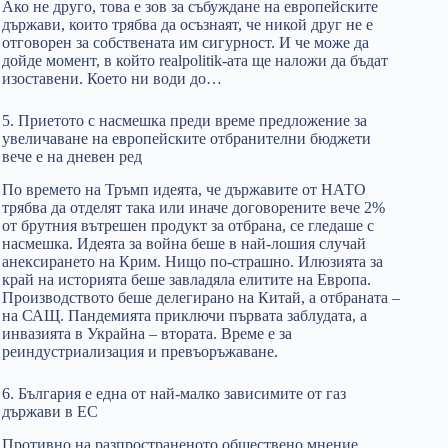
Ако не друго, това е зов за събуждане на европейските
държави, които трябва да осъзнаят, че никой друг не е
отговорен за собствената им сигурност. И че може да
дойде момент, в който realpolitik-aта ще наложи да бъдат
изоставени. Което ни води до…
5. Приетото с насмешка преди време предложение за
увеличаване на европейските отбранителни бюджети
вече е на дневен ред
По времето на Тръмп идеята, че държавите от НАТО
трябва да отделят така или иначе договорените вече 2%
от брутния вътрешен продукт за отбрана, се гледаше с
насмешка. Идеята за война беше в най-лошия случай
анексирането на Крим. Нищо по-страшно. Илюзията за
край на историята беше завладяла елитите на Европа.
Производството беше делегирано на Китай, а отбраната –
на САЩ. Пандемията приключи първата заблудата, а
инвазията в Украйна – втората. Време е за
реиндустриализация и превъоръжаване.
6. България е една от най-малко зависимите от газ
държави в ЕС
Противно на разпространеното обществено мнение