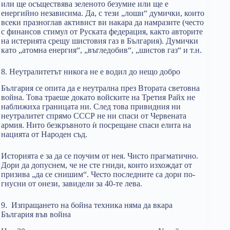
или ще осъществява зеленото безумие или ще е
енергийно независима. Да, с тези „лоши“ думички, които
всеки празноглав активист ви накара да намразите (често
с финансов стимул от Руската федерация, както авторите
на истерията срещу шистовия газ в България). Думички
като „атомна енергия“, „въгледобив“, „шистов газ“ и т.н.
8. Неутралитетът никога не е водил до нещо добро
България се опита да е неутрална през Втората световна
война. Това траеше докато войските на Третия Райх не
наближиха границата ни. След това привидния ни
неутралитет спрямо СССР не ни спаси от Червената
армия. Нито безкръвното ѝ посрещане спаси елита на
нацията от Народен съд.
Историята е за да се поучим от нея. Чисто прагматично.
Дори да допуснем, че не сте гниди, които изхождат от
призива „да се снишим“. Често последните са дори по-
гнусни от онези, завидели за 40-те лева.
9. Изпращането на бойна техника няма да вкара
България във война