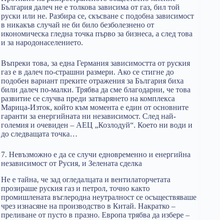
България далеч не е толкова зависима от газ, бил той
руски или не. Разбира се, скъсване с подобна зависимост
в никакъв случай не би било безболезнено от
икономическа гледна точка първо за бизнеса, а след това
и за народонаселението.
Въпреки това, за една Германия зависимостта от руския
газ е в далеч по-страшни размери. Ако се стигне до
подобен вариант преките отражения за България биха
били далеч по-малки. Трябва да сме благодарни, че това
развитие се случва преди затварянето на комплекса
Марица-Изток, който към момента е един от основните
гаранти за енергийната ни независимост. След най-
големия и очевиден – АЕЦ „Козлодуй“. Което ни води и
до следващата точка…
7. Невъзможно е да се случи едновременно и енергийна
независимост от Русия, и Зелената сделка
Не е тайна, че зад огледалцата и вентилаторчетата
прозираше руския газ и петрол, точно както
промишлената въглеродна неутралност се осъществяваше
чрез изнасяне на производство в Китай. Накратко –
преливане от пусто в празно. Европа трябва да избере –