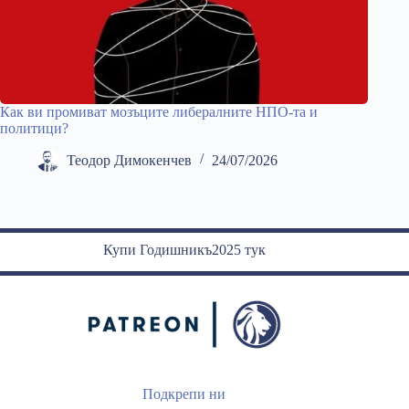
Как ви промиват мозъците либералните НПО-та и
политици?
Теодор Димокенчев
24/07/2026
Купи Годишникъ2025 тук
Подкрепи ни