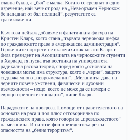
главна буква, а „бял“ с малка. Когато се срещнат в едно
изречение, най-вече от рода на „Невъоръжен Чернокож
бе нападнат от бял полицай“, резултатите са
трагикомични.
Към този пейзаж добавяме и фанатичната фигура на
Кристен Кларк, която стана „първата чернокожа шефка
по гражданските права в американска администрация“.
Героичните портрети не включиха как когато Кларк е
била президент на Асоциацията на чернокожите студенти
в Харвард тя пуска във вестника на университета
радикална расова теория, според която „основата на
човешкия мозък има структура, която е „черна“, защото
съдържа много „невро-меланин“. „Меланинът дава на
черните повече умствени, физически и духовни
възможности – нещо, което не може да се измери с
евроцентричните стандарти“, пише Кларк.
Парадоксите на прогреса. Помощи от правителството на
основата на раса и пол плюс отговорничка по
гражданските права, която говори за „превъзходството“
на меланина. И на този фон президентска реч за
опасността на „белия тероризъм“.