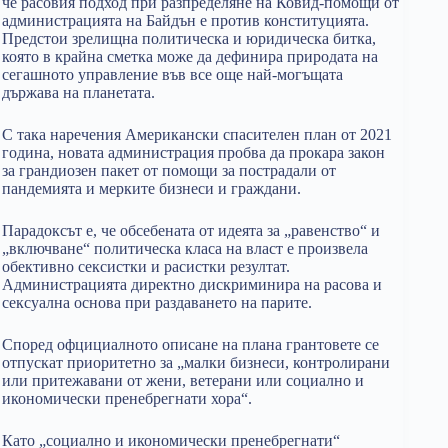
че расовия подход при разпределяне на Ковид-помощи от
администрацията на Байдън е против конституцията.
Предстои зрелищна политическа и юридическа битка,
която в крайна сметка може да дефинира природата на
сегашното управление във все още най-могъщата
държава на планетата.
С така наречения Американски спасителен план от 2021
година, новата администрация пробва да прокара закон
за грандиозен пакет от помощи за пострадали от
пандемията и мерките бизнеси и граждани.
Парадоксът е, че обсебената от идеята за „равенство“ и
„включване“ политическа класа на власт е произвела
обективно сексистки и расистки резултат.
Администрацията директно дискриминира на расова и
сексуална основа при раздаването на парите.
Според офцициалното описане на плана грантовете се
отпускат приоритетно за „малки бизнеси, контролирани
или притежавани от жени, ветерани или социално и
икономически пренебрегнати хора“.
Като „социално и икономически пренебрегнати“