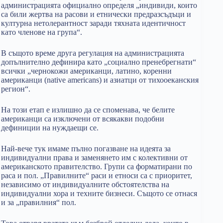
администрацията официално определя „индивиди, които
са били жертва на расови и етнически предразсъдъци и
културна нетолерантност заради тяхната идентичност
като членове на група“.
В същото време друга регулация на администрацията
допълнително дефинира като „социално пренебрегнати“
всички „чернокожи американци, латино, коренни
американци (native americans) и азиатци от тихооеканския
регион“.
На този етап е излишно да се споменава, че белите
американци са изключени от всякакви подобни
дефиниции на нуждаещи се.
Най-вече тук имаме пълно погазване на идеята за
индивидуални права и заменянето им с колективни от
американското правителство. Групи са форматирани по
раса и пол. „Правилните“ раси и етноси са с приоритет,
независимо от индивидуалните обстоятелства на
индивидуални хора и техните бизнеси. Същото се отнася
и за „правилния“ пол.