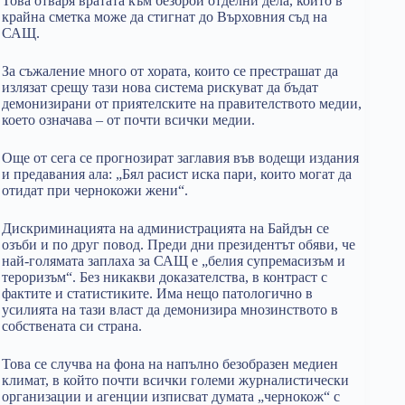
Това отваря вратата към безброй отделни дела, които в
крайна сметка може да стигнат до Върховния съд на
САЩ.
За съжаление много от хората, които се престрашат да
излязат срещу тази нова система рискуват да бъдат
демонизирани от приятелските на правителството медии,
което означава – от почти всички медии.
Още от сега се прогнозират заглавия във водещи издания
и предавания ала: „Бял расист иска пари, които могат да
отидат при чернокожи жени“.
Дискриминацията на администрацията на Байдън се
озъби и по друг повод. Преди дни президентът обяви, че
най-голямата заплаха за САЩ е „белия супремасизъм и
тероризъм“. Без никакви доказателства, в контраст с
фактите и статистиките. Има нещо патологично в
усилията на тази власт да демонизира мнозинството в
собствената си страна.
Това се случва на фона на напълно безобразен медиен
климат, в който почти всички големи журналистически
организации и агенции изписват думата „чернокож“ с