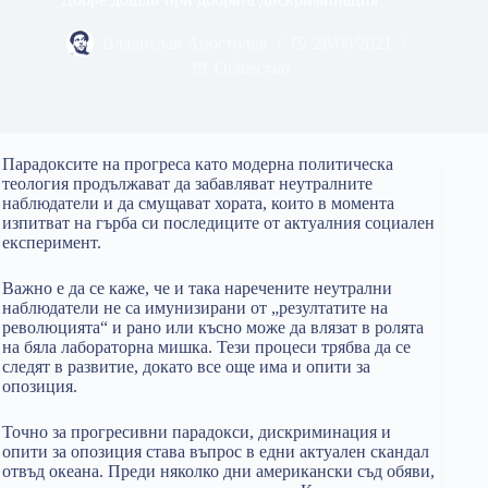
Владислав Апостолов
28/06/2021
Общество
Парадоксите на прогреса като модерна политическа
теология продължават да забавляват неутралните
наблюдатели и да смущават хората, които в момента
изпитват на гърба си последиците от актуалния социален
експеримент.
Важно е да се каже, че и така наречените неутрални
наблюдатели не са имунизирани от „резултатите на
революцията“ и рано или късно може да влязат в ролята
на бяла лабораторна мишка. Тези процеси трябва да се
следят в развитие, докато все още има и опити за
опозиция.
Точно за прогресивни парадокси, дискриминация и
опити за опозиция става въпрос в едни актуален скандал
отвъд океана. Преди няколко дни американски съд обяви,