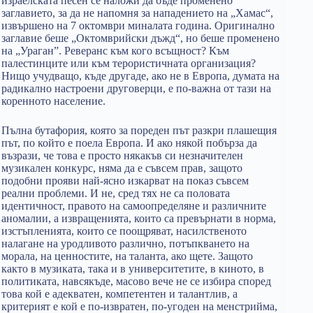
израелската песен се наложи да бъде променено
заглавието, за да не напомня за нападението на „Хамас“,
извършено на 7 октомври миналата година. Оригинално
заглавие беше „Октомврийски дъжд“, но беше променено
на „Ураган”. Реверанс към кого всъщност? Към
палестинците или към терористичната организация?
Нищо учудващо, къде другаде, ако не в Европа, думата на
радикално настроени друговерци, е по-важна от тази на
коренното население.
Пълна бутафория, която за пореден път разкри плашещия
път, по който е поела Европа. И ако някой побърза да
възрази, че това е просто някакъв си незначителен
музикален конкурс, няма да е съвсем прав, защото
подобни прояви най-ясно изкарват на показ съвсем
реални проблеми. И не, сред тях не са половата
идентичност, правото на самоопределяне и различните
аномалии, а извращенията, които са превърнати в норма,
изстъпленията, които се поощряват, насилственото
налагане на уродливото различно, потъпкването на
морала, на ценностите, на таланта, ако щете. Защото
както в музиката, така и в университетите, в киното, в
политиката, навсякъде, масово вече не се избира според
това кой е адекватен, компетентен и талантлив, а
критерият е кой е по-извратен, по-угоден на менстрийма,