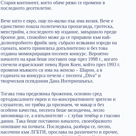
Стария континент, което обаче рязко се промени в
последното десетилетие.
Вече нито е евро, още по-малко пък има визия. Вече е
единствено пошла политическа пропаганда, гротеска,
менстрийм, а последното му издание, завършило преди
броени дни, спокойно може да се приравни към най-
долнопробното фрийк шоу, събрало всякакви изроди на
сцената, които принизиха допълнително и без това
отдавна мимикриращия песенен конкурс. Вероятно
началото на края беше поставен още през 1998 г., когато
спечели израелският певец Ярон Коен, който през 1993 г.
променя мъжкото си има на женско – Шарон, а в
годината на конкурса печели с песента „Diva“ и
творческия псевдоним Дана Интернешънъл.
Тогава това предизвика брожения, основно сред
ортодоксалните евреи и по-консервативните зрители и
слушатели, но трябва да признаем, че макар и без
особени качества, песента беше мелодична, лесно
запомняща се, а изпълнителят – с хубав тембър и гласови
данни. Така беше поставено началото, своеобразното
опипване на почвата. Последваха, разбира се, песни,
насочени към ЛГБТИ, прослава на различието и прочее,