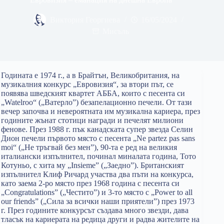
Виктория Георгиева
16/05/2024
Мисъль
Годината е 1974 г., a в Брайтън, Великобритания, на
музикалния конкурс „Евровизия“, за втори път, се
появява шведският квартет АББА, които с песента си
„Watelroo“ („Ватерло”) безапелационно печели. От тази
вечер започва и невероятната им музикална кариера, през
годините жънат стотици награди и печелят милиони
фенове. През 1988 г. пък канадската супер звезда Селин
Дион печели първото място с песента „Ne partez pas sans
moi“ („Не тръгвай без мен”), 90-та е ред на великия
италиански изпълнител, починал миналата година, Тото
Котуньо, с хита му „Insieme” („Заедно”). Британският
изпълнител Клиф Ричард участва два пъти на конкурса,
като заема 2-ро място през 1968 година с песента си
„Congratulations” („Честито”) и 3-то място с „Power to all
our friends” („Сила за всички наши приятели”) през 1973
г. През годините конкурсът създава много звезди, дава
тласък на кариерата на редица други и радва жителите на