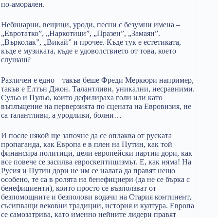
по-аморален.
Небинарни, вещици, уроди, песни с безумни имена –
„Евротатко”, „Наркотици”, „Празен”, „Замаян”.
„Върколак”, „Викай” и прочее. Къде тук е естетиката,
къде е музиката, къде е удоволствието от това, което
слушаш?
Различен е едно – такъв беше Фреди Меркюри например,
такъв е Елтън Джон. Талантливи, уникални, несравними.
Сульо и Пульо, които дефилираха голи или като
въплъщение на перверзията по сцената на Евровизия, не
са талантливи, а уродливи, болни…
И после някой ще започне да се оплаква от руската
пропаганда, как Европа е в плен на Путин, как той
финансира политици, цели европейски партии дори, как
все повече се засилва евроскептицизмът. Е, как няма! На
Русия и Путин дори не им се налага да правят нещо
особено, те са в ролята на бенефициери (да не се бърка с
бенефициенти), които просто се възползват от
безпомощните и безполови водачи на Стария континент,
съсипващи вековни традиции, история и култура. Европа
се самозатрива, като именно нейните лидери правят