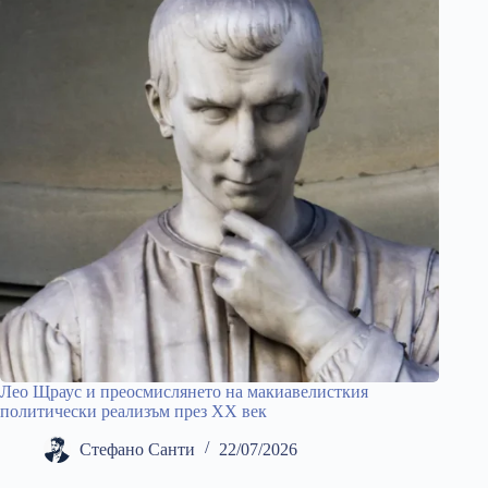
Лео Щраус и преосмислянето на макиавелисткия
политически реализъм през ХХ век
Стефано Санти
22/07/2026