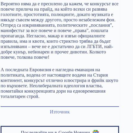
Вероятно няма да е пресилено да кажем, че конкурсът все
повече прилича на прайд, на който всеки си развява
голотиите, простотията, полюциите, докато музиката е
някъде съвсем между другото, просто незабележим фон.
Отпред са изкривяванията, политическите „послания”,
манифестът за все повече и повече „права”, пошлата
пропаганда. Негласно, макар и извън официалните
правила, има и квоти, които стриктно трябва да бъдат
изпълнявани – вече не е достатъчно да си ЛГБТИ, най-
добре куиър, небинарен и прочее дивотии. Колкото
повече, толкова повече!
А последната Евровизия е нагледна еманация на
политиката, водена от настоящите водачи на Стария
континент, конкурсът отлично илюстрира и фрийк шоуто
по върховете. Неолибералната идеология властва,
помитайки конкуренцията дори на едновремешния
тоталитарен строй.
Източник
Последвайте ни в
Google Новини