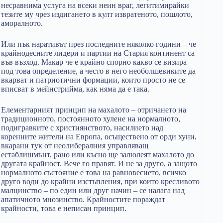
несравнима услуга на всеки неин враг, легитимирайки
тезите му чрез издигането в култ извратеното, пошлото,
аморалното.
Или пък наративът през последните няколко години – че
крайнодесните лидери и партии на Стария континент са
във възход. Макар че е крайно спорно какво се визира
под това определение, а често в него необолшевиките да
вкарват и патриотични формации, които просто не се
вписват в мейнстрийма, как няма да е така.
Елементарният принцип на махалото – отричането на
традиционното, постоянното хулене на нормалното,
подигравките с християнството, насилието над
коренните жители на Европа, осъществено от орди хуни,
вкарани тук от неолибералния управляващ
естаблишмънт, рано или късно ще залюлеят махалото до
другата крайност. Вече го правят. И не за друго, а защото
нормалното състояние е това на равновесието, всичко
друго води до крайни изстъпления, при които кресливото
малцинство – по един или друг начин – се налага над
апатичното мнозинство. Крайностите пораждат
крайности, това е неписан принцип.