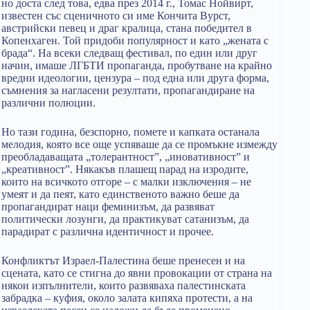
но доста след това, едва през 2014 г., Томас Нойвирт,
известен със сценичното си име Кончита Вурст,
австрийски певец и драг кралица, стана победител в
Копенхаген. Той придоби популярност и като „жената с
брада“. На всеки следващ фестивал, по един или друг
начин, имаше ЛГБТИ пропаганда, пробутване на крайно
вредни идеологии, цензура – под една или друга форма,
съмнения за нагласени резултати, пропагандиране на
различни полюции.
Но тази година, безспорно, помете и капката останала
мелодия, която все още успяваше да се промъкне измежду
преобладаващата „толерантност”, „иновативност” и
„креативност”. Някакъв плашещ парад на изродите,
които на всичкото отгоре – с малки изключения – не
умеят и да пеят, като единственото важно беше да
пропагандират наци феминизъм, да развяват
политически лозунги, да практикуват сатанизъм, да
парадират с различна идентичност и прочее.
Конфликтът Израел-Палестина беше пренесен и на
сцената, като се стигна до явни провокации от страна на
някои изпълнители, които развяваха палестинската
забрадка – куфия, около залата кипяха протести, а на