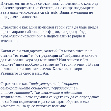
Интелигентните хора се отличават с познания, с които да
обяснят процесите и събитията, а не са празнодумците
във вашия умнокрасив
circle-jerk
. Вашите желания не
определят реалността.
Страхотно е как един измислен герой успя да бъде звезда
в реномирани сайтове, платформи, та дори да бъде
“уважаван анализатор”
в националните радио и
телевизия.
Какви са ви стандартите, колеги? От много писане на
статии
“от екип”
и
“от редакцията”
забравихте какво е
да има реални хора зад мненията? Или защото е “от
нашите” няма проблем да мине по “втория начин”. В тази
връзка – нали помните случая
Хасково
наскоро.
Разликите са само в мащаба.
Страхотно е как
“инфлуенсърите”
,
“морално-
демократичната общност”
,
“ерудираните и
интелигентните”
,
“независимите и обективни
журналисти”
вече седмица се чудят как да се оправдават,
че са били подведени и да се затварят обратно в ехо-
камерата си, за да се успокоят взаимно.