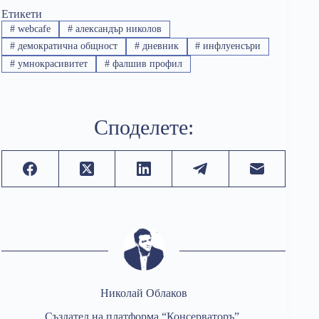
Етикети
#
webcafe
#
александър николов
#
демократична общност
#
дневник
#
инфлуенсъри
#
умнокрасивитет
#
фалшив профил
Споделете:
Николай Облаков
Създател на платформа “Консерваторъ”.