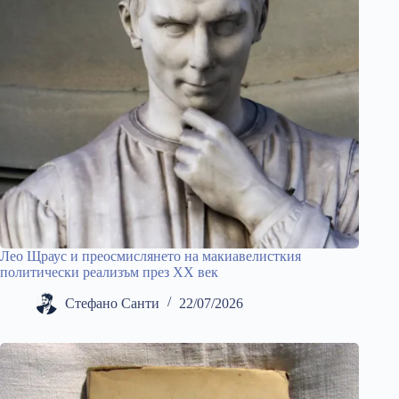
Лео Щраус и преосмислянето на макиавелисткия
политически реализъм през ХХ век
Стефано Санти
22/07/2026