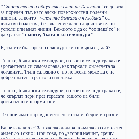
“Стопанският и обществен елит на България”
се доказа
за пореден път, като адски повърхностни полезни
идиоти, за които
“успелите българи в чужбина”
са
някакво божества, без значение дали са действително
успели или мият чинии. Важното е да са
“от наш’те”
и
да хранят
“тъпите, български селяндури”
Е, тъпите български селяндури ви го върнаха, май?
Тъпите, български селяндури, на които се подигравахте в
арогантната си самозабрава, как търкали билетчета за
лотарията. Тъпи са, вярно е, но не всеки може да е на
добре платена грантова издръжка.
Тъпите, български селяндури, на които се подигравахте,
че хвърлят пари през терасата, защото не били
достатъчно информирани.
Те поне имат оправданието, че са тъпи, бедни и грозни.
Вашето какво е? За няколко долара по-малко за самолетен
билет до Токио? При това, по „втория начин“, срещу
който уж толкова много се борите. Защо се чудите, че в