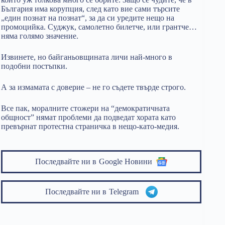
България има корупция, след като вие сами търсите
„един познат на познат“, за да си уредите нещо на
промоцийка. Суджук, самолетно билетче, или грантче…
няма голямо значение.
Извинете, но байганьовщината личи най-много в
подобни постъпки.
А за измамата с доверие – не го съдете твърде строго.
Все пак, моралните стожери на “демократичната
общност” нямат проблеми да подведат хората като
превърнат протестна страничка в нещо-като-медия.
Последвайте ни в
Google Новини
Последвайте ни в
Telegram