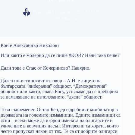
Николай Облаков
12/10/2017
Мисъль
Кой е Александър Николов?
Или както е модерно да се пише #КОЙ? Нали така беше?
Дали това е Спас от Кочериново? Навярно.
Далеч по-истинският отговор – А.Н. е лицето на
българската “либерална” общност. “Демократична”
общност или както, слава Богу, успяваме да се преборим
за намаляване на използването, “дясна” общност.
Този съвременен Остап Бендер е дребният комбинатор в
държавата на големите измамници. Едните измамници са
ясни – всеки може да изброи имената на олигарсите и
уличените в корупция насън. Интересни са хората, които
често пропускат някои от тях. Те са от добрите олигарси