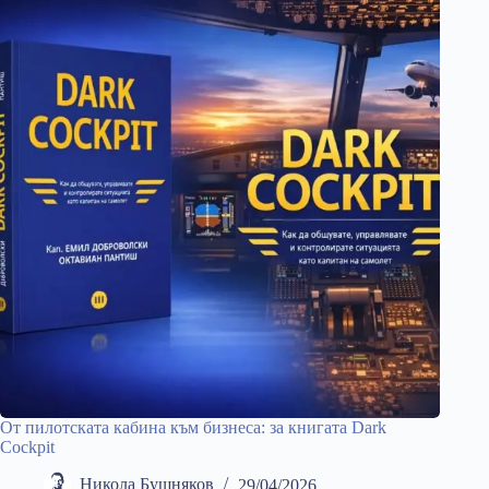
От пилотската кабина към бизнеса: за книгата Dark
Cockpit
Никола Бушняков
29/04/2026