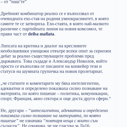
– от “наш’те”
Дребният комбинатор реално се е възползвал от
очевидната ехо-стая на родния умнокрасивитет, в която
самите те се затвориха. Ехо-стаята, в която най-малкото
различие с партийната линия на новия комсомол, те
прави част от
deiba mafiata
.
Липсата на критика и диалог на кресливите
необолшевики унищожи отвътре всеки опит за сериозен
дебат за реално съществуващите проблеми пред
държавата. Това създаде и Александър Николов, който
просто се възползва от писаните на конвейер тези и
статуси на шумната групичка на новия пролетариат.
„че статиите и коментарите му бяха интелигентни,
адекватни и определено показваха силно познаване на
материята, по която пишеше – политика, комуникации,
спорт, Франция, авио сектора и още доста други сфери.“
Не, другари –
“интелигентни, адекватни и определено
показваха силно познаване на материята, по която
пишеше”
не означава
“повтаря неща с които съм
съгласен”
. Не означава, че ще гласува за Да16.