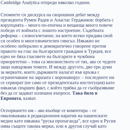
Cambridge Analytica отпреди няколко години.
Спомнете си дискурса на скорошния дебат между
президента Румен Радев и Анастас Герджиков: борбата с
корупцията – много по-епична и вещаеща много повече
победи от войната с лошото настроение. Съдебната
реформа – словосъчетание, на което всеки придава свой
си особен и многозначителен смисъл. Някакво не
особено либерално и демократично говорене против
правото на глас на българските граждани в Турция, все
едно не бяха гласовете на българите в чужбина
приоритетни – това са мнозинството от тях, ако се чудите
защо навързвам темите. И между другото, две-три думи
за мерките, които държавите налагат във връзка с
ограничаване на заразата с коронавирус – последните ни
се сервират (не само от президентската институция) като
някакъв свършен факт, с който трябва да се съобразяваме
без да се задават излишни въпроси.
Така било в
Европата
, казват.
Оспорването им – ако въобще се коментира – се
омаловажава в редакционния наратив на нашенските
медии като някаква “руска пропаганда”, все едно в Русия
няма същите такива мерки, или в другия случай като