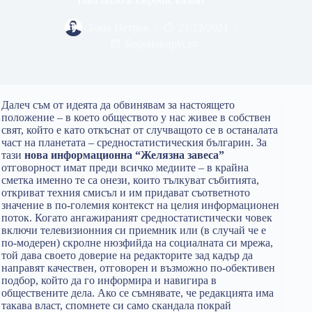
Тома Петров
21/12/2021
Коронавирусът
Далеч съм от идеята да обвинявам за настоящето
положение – в което обществото у нас живее в собствен
свят, който е като откъснат от случващото се в останалата
част на планетата – средностатистическия българин. За
тази
нова информационна “Желязна завеса”
отговорност имат преди всичко медиите – в крайна
сметка именно те са онези, които тълкуват събитията,
откриват техния смисъл и им придават съответното
значение в по-големия контекст на целия информационен
поток. Когато ангажираният средностатистически човек
включи телевизионния си приемник или (в случай че е
по-модерен) скролне нюзфийда на социалната си мрежа,
той дава своето доверие на редакторите зад кадър да
направят качествен, отговорен и възможно по-обективен
подбор, който да го информира и навигира в
обществените дела. Ако се съмнявате, че редакцията има
такава власт, спомнете си само скандалa покрай