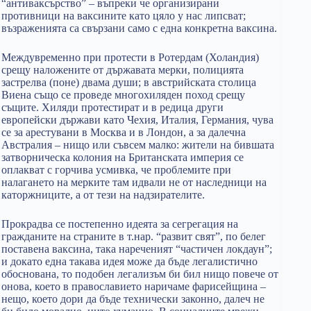
“антиваксърство” – въпреки че организирани
противници на ваксините като цяло у нас липсват;
възраженията са свързани само с една конкретна ваксина.
Междувременно при протести в Ротердам (Холандия)
срещу наложените от държавата мерки, полицията
застрелва (поне) двама души; в австрийската столица
Виена също се проведе многохиляден поход срещу
същите. Хиляди протестират и в редица други
европейски държави като Чехия, Италия, Германия, чува
се за арестувани в Москва и в Лондон, а за далечна
Австралия – нищо или съвсем малко: жители на бившата
затворническа колония на Британската империя се
оплакват с горчива усмивка, че проблемите при
налагането на мерките там идвали не от наследници на
каторжниците, а от тези на надзирателите.
Прокрадва се постепенно идеята за сегрегация на
гражданите на страните в т.нар. “развит свят”, по белег
поставена ваксина, така нареченият “частичен локдаун”;
и докато една такава идея може да бъде легалистично
обоснована, то подобен легализъм би бил нищо повече от
онова, което в православието наричаме фарисейщина –
нещо, което дори да бъде технически законно, далеч не