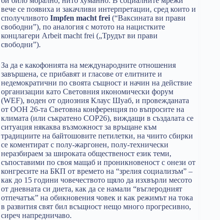
би било моралнo, нито хуманнo. В социалните мрежи
вече се появиха и закачливи интерпретации, сред които и
сполучливото
Impfen macht frei
(“Ваксината ви прави
свободни”), по аналогия с мотото на нацистките
концлагери Arbeit macht frei („Трудът ви прави
свободни”).
За да е какофонията на международните отношения
завършена, се прибавят и гласове от елитните и
недемократични по своята същност и начин на действие
организации като Световния икономически форум
(WEF), воден от одиозния Клаус Шуаб, и провежданата
от ООН 26-та Световна конференция по въпросите на
климата (или съкратено COP26), виждащи в създалата се
ситуация някаква възможност за връщане към
традициите на байтошовите петилетки, на чиито сбирки
се коментират с полу-жаргонен, полу-технически
неразбираем за широката общественост език теми,
съпоставими по своя мащаб и проникновеност с онези от
конгресите на БКП от времето на “зрелия социализъм” –
как до 15 години човечеството щяло да изхвърли месото
от дневната си диета, как да се намали “въглеродният
отпечатък” на обикновения човек и как режимът на тока
в развития свят бил всъщност нещо много прогресивно,
сиреч напредничаво.