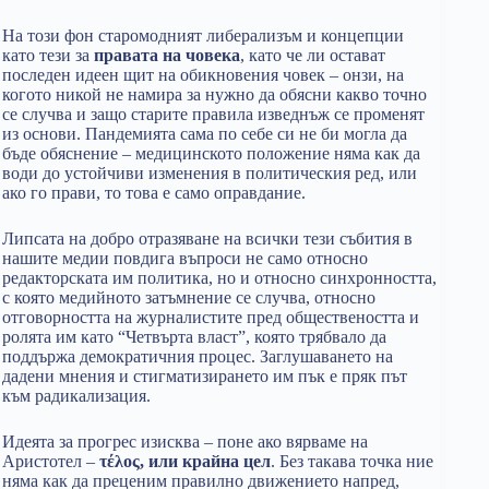
На този фон старомодният либерализъм и концепции
като тези за
правата на човека
, като че ли остават
последен идеен щит на обикновения човек – онзи, на
когото никой не намира за нужно да обясни какво точно
се случва и защо старите правила изведнъж се променят
из основи. Пандемията сама по себе си не би могла да
бъде обяснение – медицинското положение няма как да
води до устойчиви изменения в политическия ред, или
ако го прави, то това е само оправдание.
Липсата на добро отразяване на всички тези събития в
нашите медии повдига въпроси не само относно
редакторската им политика, но и относно синхронността,
с която медийното затъмнение се случва, относно
отговорността на журналистите пред обществеността и
ролята им като “Четвърта власт”, която трябвало да
поддържа демократичния процес. Заглушаването на
дадени мнения и стигматизирането им пък е пряк път
към радикализация.
Идеята за прогрес изисква – поне ако вярваме на
Аристотел –
τέλος, или крайна цел
. Без такава точка ние
няма как да преценим правилно движението напред,