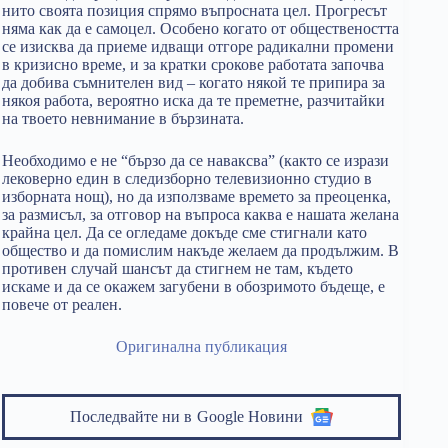
нито своята позиция спрямо въпросната цел. Прогресът
няма как да е самоцел. Особено когато от обществеността
се изисква да приеме идващи отгоре радикални промени
в кризисно време, и за кратки срокове работата започва
да добива съмнителен вид – когато някой те припира за
някоя работа, вероятно иска да те преметне, разчитайки
на твоето невнимание в бързината.
Необходимо е не “бързо да се наваксва” (както се изрази
лековерно един в следизборно телевизионно студио в
изборната нощ), но да използваме времето за преоценка,
за размисъл, за отговор на въпроса каква е нашата желана
крайна цел. Да се огледаме докъде сме стигнали като
общество и да помислим накъде желаем да продължим. В
противен случай шансът да стигнем не там, където
искаме и да се окажем загубени в обозримото бъдеще, е
повече от реален.
Оригинална публикация
Последвайте ни в
Google Новини