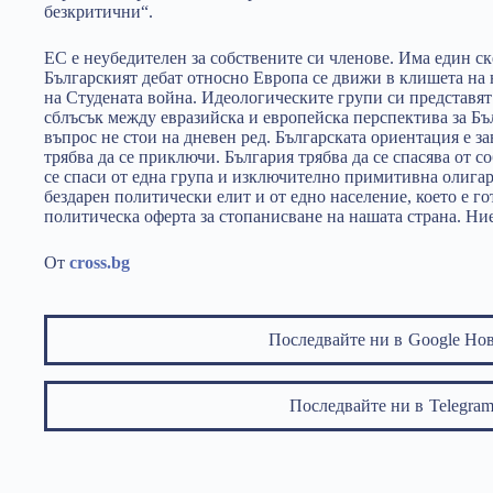
безкритични“.
ЕС е неубедителен за собствените си членове. Има един ск
Българският дебат относно Европа се движи в клишета на
на Студената война. Идеологическите групи си представят
сблъсък между евразийска и европейска перспектива за Бъл
въпрос не стои на дневен ред. Българската ориентация е з
трябва да се приключи. България трябва да се спасява от с
се спаси от една група и изключително примитивна олига
бездарен политически елит и от едно население, което е г
политическа оферта за стопанисване на нашата страна. Ни
От
cross.bg
Последвайте ни в
Google Но
Последвайте ни в
Telegr