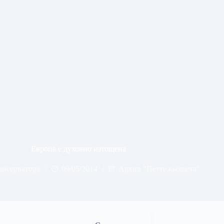
Европа е духовно изтощена
онсерваторъ
09/05/2014
Архив "Петте кьошета"