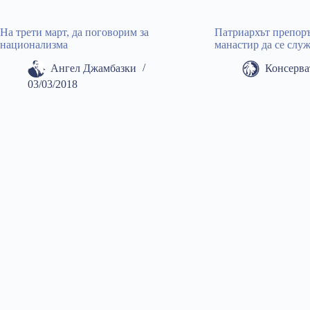
На трети март, да поговорим за
Патриархът препоръ
национализма
манастир да се слу
Ангел Джамбазки
Консерва
03/03/2018