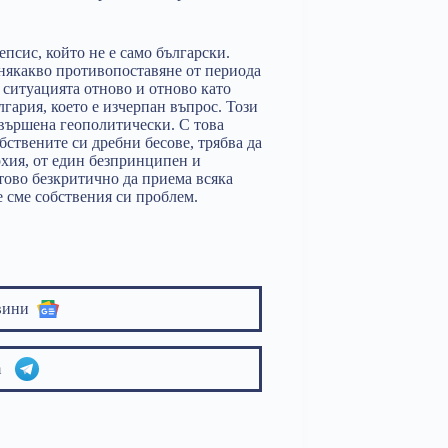
епсис, който не е само български.
 някакво противопоставяне от периода
 ситуацията отново и отново като
гария, което е изчерпан въпрос. Този
авършена геополитически. С това
обствените си дребни бесове, трябва да
рхия, от един безпринципен и
отово безкритично да приема всяка
е сме собствения си проблем.
вини
am