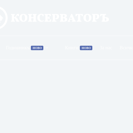
Годишникъ
Книги
За нас
Всичк
НОВО
НОВО