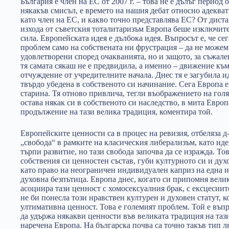
България е член на ЕС от 2007 г. – това не е дълъг период о
някакъв смисъл, е времето на нашия дебат относно адекват
като член на ЕС, и какво точно представлява ЕС? От диста
изхода от съветския тоталитаризъм Европа беше изключит
сила. Европейската идея е дълбока идея. Въпросът е, че сег
проблем само на собствената ни фрустрация – да не можем
удовлетворени според очакванията, но и защото, за съжале
тя самата сякаш не е предвидила, а именно – движение към
отчуждение от учредителните начала. Днес тя е загубила и
твърдо убедена в собственото си начинание. Сега Европа 
старина. Тя отново привлича, тегли въображението на голям
остава някак си в собственото си наследство, в мита Европ
продължение на тази велика традиция, коментира той.
Европейските ценности са в процес на ревизия, отбеляза 
„свобода“ в рамките на класическия либерализъм, като иде
търпи развитие, но тази свобода започва да се изражда. Тов
собствения си ценностен състав, губи културното си и ду
като право на неограничен индивидуален каприз на една и
духовна безпътица. Европа днес, когато си припомня велик
асоциира тази ценност с хомосексуалния брак, с ексцесиит
не би понесла този нравствен културен и духовен статут, ко
ултимативна ценност. Това е големият проблем. Той е въпр
да удържа някакви ценности във великата традиция на таз
наречена Европа. На българска почва са точно такъв тип 