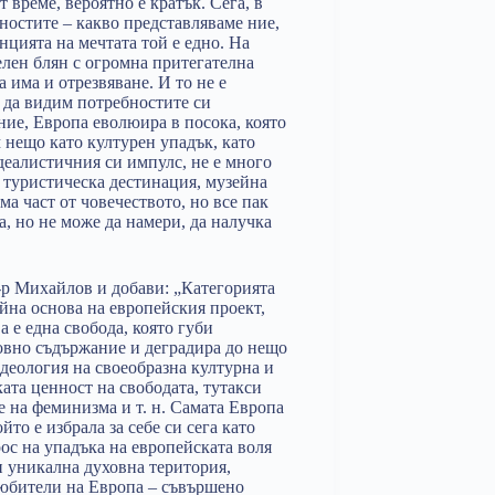
т време, вероятно е кратък. Сега, в
ностите – какво представляваме ние,
нцията на мечтата той е едно. На
елен блян с огромна притегателна
а има и отрезвяване. И то не е
 да видим потребностите си
ние, Европа еволюира в посока, която
 нещо като културен упадък, като
деалистичния си импулс, не е много
е туристическа дестинация, музейна
а част от човечеството, но все пак
а, но не може да намери, да налучка
д-р Михайлов и добави: „Категорията
йна основа на европейския проект,
а е една свобода, която губи
ховно съдържание и деградира до нещо
деология на своеобразна културна и
ата ценност на свободата, тутакси
е на феминизма и т. н. Самата Европа
йто е избрала за себе си сега като
ос на упадъка на европейската воля
и уникална духовна територия,
любители на Европа – съвършено