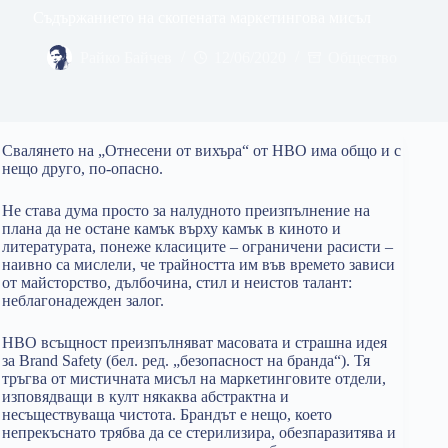
Съдържанието на скопената маркетингова мисъл
Райко Байчев
12/06/2020
Общество
Свалянето на „Отнесени от вихъра“ от HBO има общо и с
нещо друго, по-опасно.
Не става дума просто за налудното преизпълнение на
плана да не остане камък върху камък в киното и
литературата, понеже класиците – ограничени расисти –
наивно са мислели, че трайността им във времето зависи
от майсторство, дълбочина, стил и неистов талант:
неблагонадежден залог.
HBO всъщност преизпълняват масовата и страшна идея
за Brand Safety (бел. ред. „безопасност на бранда“). Тя
тръгва от мистичната мисъл на маркетинговите отдели,
изповядващи в култ някаква абстрактна и
несъществуваща чистота. Брандът е нещо, което
непрекъснато трябва да се стерилизира, обезпаразитява и