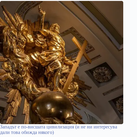
Западът е по-висшата цивилизация (и не ни интересува
дали това обижда някого)