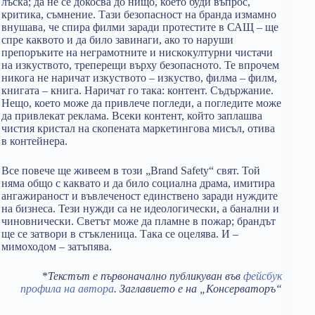
лъска; да не се докосва до нищо, което буди въпрос,
критика, съмнение. Тази безопасност на бранда измамно
внушава, че спира филми заради протестите в САЩ – ще
спре каквото и да било завинаги, ако то наруши
препоръките на неграмотните и нискокултурни чистачи
на изкуството, треперещи върху безопасното. Те впрочем
никога не наричат изкуството – изкуство, филма – филм,
книгата – книга. Наричат го така: контент. Съдържание.
Нещо, което може да привлече погледи, а погледите може
да привлекат реклама. Всеки контент, който заплашва
чистия кристал на скопената маркетингова мисъл, отива
в контейнера.
Все повече ще живеем в този „Brand Safety“ свят. Той
няма общо с каквато и да било социална драма, имитира
ангажираност и въвлеченост единствено заради нуждите
на бизнеса. Тези нужди са не идеологически, а банални и
чиновнически. Светът може да пламне в пожар; брандът
ще се затвори в стъкленица. Така се оцелява. И –
мимоходом – затъпява.
*
Текстът е първоначално публикуван във
фейсбук
профила на автора
. Заглавието е на „Консерваторъ“