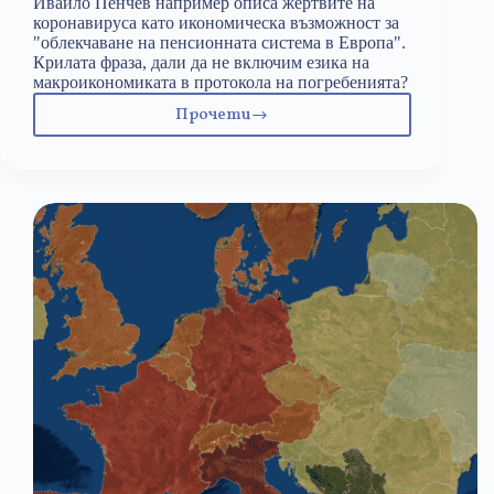
Ивайло Пенчев например описа жертвите на
коронавируса като икономическа възможност за
"облекчаване на пенсионната система в Европа".
Крилата фраза, дали да не включим езика на
макроикономиката в протокола на погребенията?
Прочети
Дойде
и
разделението