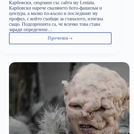
Карбовски, свързани със сайта му Lentata.
Карбовски нарече свалянето бото-фашизъм и
цензура, а малко по-късно и последният му
профил, с който съобщи за станалото, изчезна
също. Подозренията са, че всичко това става
заради определени…
Прочети
Карбовски,
защо
не
умря
през
90-
те?