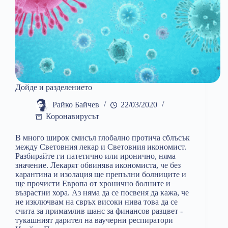
Дойде и разделението
Райко Байчев
22/03/2020
Коронавирусът
В много широк смисъл глобално протича сблъсък
между Световния лекар и Световния икономист.
Разбирайте ги патетично или иронично, няма
значение. Лекарят обвинява икономиста, че без
карантина и изолация ще препълни болниците и
ще прочисти Европа от хронично болните и
възрастни хора. Аз няма да се посвеня да кажа, че
не изключвам на свръх високи нива това да се
счита за примамлив шанс за финансов разцвет -
тукашният дарител на ваучерни респиратори