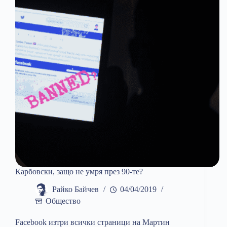
Карбовски, защо не умря през 90-те?
Райко Байчев
04/04/2019
Общество
Facebook изтри всички страници на Мартин