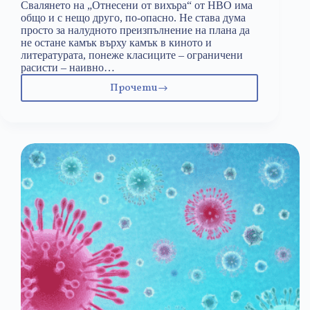
Свалянето на „Отнесени от вихъра“ от HBO има
общо и с нещо друго, по-опасно. Не става дума
просто за налудното преизпълнение на плана да
не остане камък върху камък в киното и
литературата, понеже класиците – ограничени
расисти – наивно…
Прочети
Съдържанието
на
скопената
маркетингова
мисъл