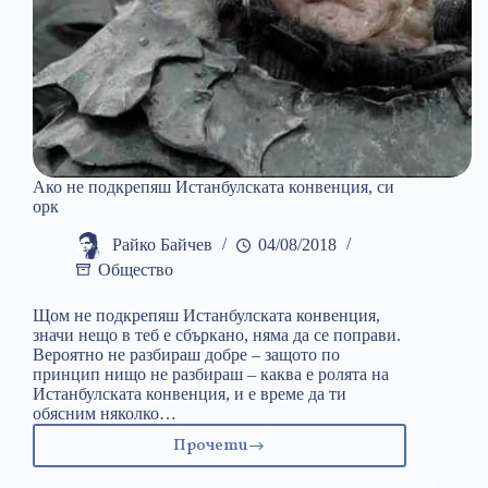
Ако не подкрепяш Истанбулската конвенция, си
орк
Райко Байчев
04/08/2018
Общество
Щом не подкрепяш Истанбулската конвенция,
значи нещо в теб е сбъркано, няма да се поправи.
Вероятно не разбираш добре – защото по
принцип нищо не разбираш – каква е ролята на
Истанбулската конвенция, и е време да ти
обясним няколко…
Прочети
Ако
не