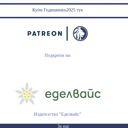
подкрепяш
Истанбулската
Купи Годишникъ2025 тук
конвенция,
си
орк
Подкрепи ни
Издателство "Еделвайс"
За нас