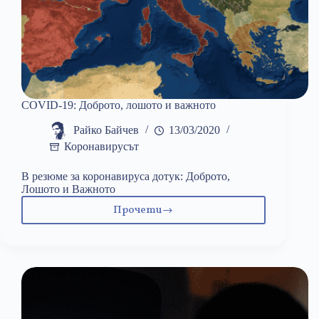
COVID-19: Доброто, лошото и важното
Райко Байчев
13/03/2020
Коронавирусът
В резюме за коронавируса дотук: Доброто,
Лошото и Важното
Прочети
COVID-
19:
Доброто,
лошото
и
важното