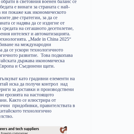
обрати в световния военен баланс се
едата е винаги за страната с най-
а ни покаже как икономическото
ите две стратегии, за да се
ната се надява да се издигне от
 средата на сегашното десетилетие,
вения интелект и автоматизацията.
технологията. „Made in China 2025“
биване на международни
 да се ускори технологичното
логичното развитие. Това подкопава
тайската държава икономическа
 Европа и Съединени щати.
тълкуват като градивни елементи на
итай иска да получи контрол над
риги за доставки и производствени
ри ерозията на настоящото
ани. Както се илюстрира от
ични придобивки, правителствата в
китайското технологично
лство.