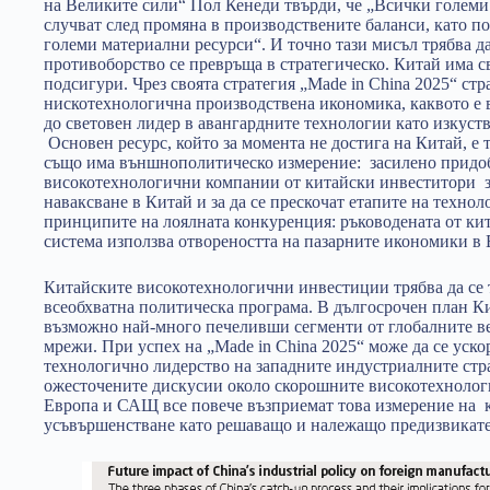
на Великите сили“ Пол Кенеди твърди, че „Всички големи 
случват след промяна в производствените баланси, като поб
големи материални ресурси“. И точно тази мисъл трябва д
противоборство се превръща в стратегическо. Китай има сво
подсигури. Чрез своята стратегия „Made in China 2025“ стра
нискотехнологична производствена икономика, каквото е в
до световен лидер в авангардните технологии като изкуст
Основен ресурс, който за момента не достига на Китай, е 
също има външнополитическо измерение: засилено придо
високотехнологични компании от китайски инвеститори за
наваксване в Китай и за да се прескочат етапите на техно
принципите на лоялната конкуренция: ръководената от ки
система използва отвореността на пазарните икономики в
Китайските високотехнологични инвестиции трябва да се 
всеобхватна политическа програма. В дългосрочен план К
възможно най-много печеливши сегменти от глобалните ве
мрежи. При успех на „Made in China 2025“ може да се уско
технологично лидерство на западните индустриалните стр
ожесточените дискусии около скорошните високотехнолог
Европа и САЩ все повече възприемат това измерение на 
усъвършенстване като решаващо и належащо предизвикате