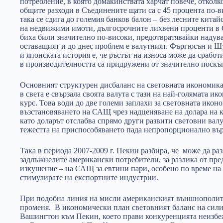
потребление, в която домакинствата харчат повече, отколкот
общите разходи в Съединените щати са с 45 процента по-
така се сдига до големия банков балон – без лесните кита
на недвижими имоти, дългосрочните лихвени проценти в
биха били значително по-високи, предотвратявайки надув
оставащият и до днес проблем е валутният. Фъргюсън и Шу
и японската история е, че ръстът на износа може да сработ
в производителността са придружени от значително поскъп
Основният структурен дисбаланс на световната икономика
в света е свързала своята валута с тази на най-голямата 
курс. Това води до две големи заплахи за световната икон
възстановяването на САЩ чрез надценяване на долара на к
като доларът отслабва спрямо други развити световни валу
тежестта на приспособяването пада непропорционално въ
Така в периода 2007-2009 г. Пекин разбира, че може да ра
задлъжнелите американски потребители, за разлика от пред
изкушение – на САЩ за евтини пари, особено по време на 
стимулирате на експортните индустрии.
При подобна линия на мисли американският външнополити
променя. В икономически план световният баланс на силит
Вашингтон към Пекин, което прави конкуренцията неизбе