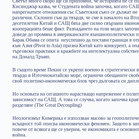
Светът много скоро ще си припомни, че историята не се по
Кисинджър казва, че Студената война започва, когато САЩ
напрегнатите отношения със Съветския съюз се дължат не
различия. Склонен съм да твърдя, че сме в началото на Вт
десетилетия Китай и САЩ бяха две силно свързани иконом
кооперацията беше факт. Разпадането на този модел започн
доведе до промяна в американските външнополитически 
Барак Обама се опита неуспешно да постави граници в от
към Азия (Pivot to Asia) призна Китай като конкурент, а о
търговски практики и кражбите на интелектуална собстве
на Доналд Тръмп.
В същото време Пекин се укрепи военно в стратегически
твърдо в Източнокитайско море, ограничи обещаните своб
свой политико-икономически блок чрез дълговата си дипл
Но основата на сегашното нарастващо напрежение е полит
зависимост на САЩ. А това се случва, когато започва края
разделяне (The Great Decoupling)
Неологизмът Кимерика е използван масово за геополитичес
всъщност той описва икономически феномен. Защото в зап
повече от всякога ще се уверим, че икономиката е основно
война.