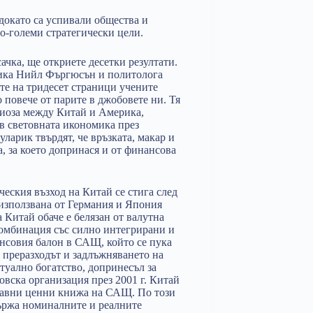
докато са успивали общества и
о-големи стратегически цели.
сачка, ще откриете десетки резултати.
рика Нийл Фъргюсън и политолога
те на тридесет страници учените
о повече от парите в джобовете ни. Тя
биоза между Китай и Америка,
 в световната икономика през
ларик твърдят, че връзката, макар и
, за което допринася и от финансова
еския възход на Китай се стига след
 използвана от Германия и Япония
а Китай обаче е белязан от валутна
комбинация със силно интегрирани и
нсовия балон в САЩ, който се пука
и преразходът и задлъжняването на
туално богатство, допринесъл за
овска организация през 2001 г. Китай
ржавни ценни книжа на САЩ. По този
ържа номиналните и реалните