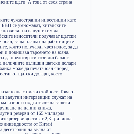
ените щати. А това от своя страна
реките чуждестранни инвестиции като
 и БВП се умножават, китайските
е позволят на валутата им да
айските износители получават щатски
м юан, за да плащат на работниците
те, които получават чрез износ, за да
ри и повишава търсенето на юана.
за да предотврати този дисбаланс
ва наличните излишни щатски долари
банка може да печата юан според
остиг от щатски долари, което
пазят юана с ниска стойност. Това от
ези валутни интервенции служат на
към износ и подготвяне на защита
трупване на ценни книжа,
алутни резерви от 165 милиарда
ните резерви достигат 2,3 трилиона
рез ликвидността от Китай
на десетгодишна вълна от