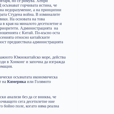
втаря, но се римува. Хенри
 осъзнават горчивата истина, че
 на недоразумение, а на принципни
ората Студена война. В изминалите
ики. На основата на това
а в края на миналото десетилетие и
приоритети. Администрацията на
ношенията с Китай. По-късно оста
пасенията относно китайските
ност предшестваха администрацията
 важното Южнокитайско море, действа
оди в Хонконг и започна да изгражда
омация.
ически осъзнатата икономическа
т на
Кимерика
или Голямото
ки анализи без да се вниква, че
очващото сега десетилетие ние
то бойно поле, когато няма реална