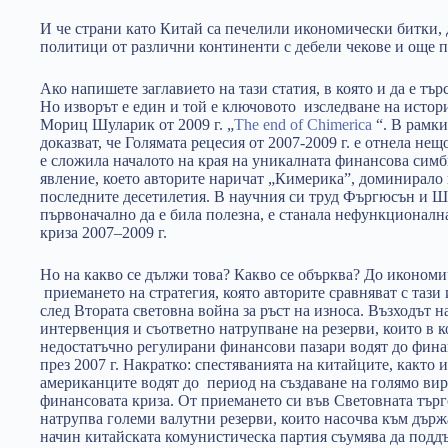
И че страни като Китай са печелили икономически битки, 
политици от различни континенти с дебели чекове и още п
Ако напишете заглавието на тази статия, в която и да е тър
Но изворът е един и той е ключовото изследване на исто
Мориц Шуларик от 2009 г. „
The end of Chimerica
“. В рамки
доказват, че Голямата рецесия от 2007-2009 г. е отнела нещ
е сложила началото на края на уникалната финансова сим
явление, което авторите наричат ​​„Кимерика”, доминирало
последните десетилетия. В научния си труд Фъргюсън и Шу
първоначално да е била полезна, е станала нефункционална
криза 2007–2009 г.
Но на какво се дължи това? Какво се обърква? До икономич
приемането на стратегия, която авторите сравняват с тази
след Втората световна война за ръст на износа. Възходът н
интервенция и съответно натрупване на резерви, които в 
недостатъчно регулирани финансови пазари водят до фина
през 2007 г. Накратко: спестяванията на китайците, както 
американците водят до период на създаване на голямо вир
финансовата криза. От приемането си във Световната търг
натрупва големи валутни резерви, които насочва към дъ
начин китайската комунистическа партия съумява да подд