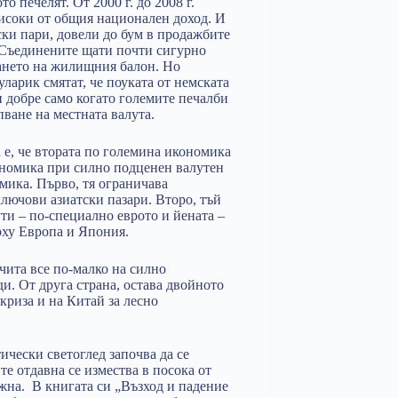
о печелят. От 2000 г. до 2008 г.
високи от общия национален доход. И
йски пари, довели до бум в продажбите
 Съединените щати почти сигурно
ането на жилищния балон. Но
ларик смятат, че поуката от немската
и добре само когато големите печалби
ване на местната валута.
 е, че втората по големина икономика
икономика при силно подценен валутен
омика. Първо, тя ограничава
лючови азиатски пазари. Второ, тъй
ти – по-специално еврото и йената –
рху Европа и Япония.
зчита все по-малко на силно
и. От друга страна, остава двойното
криза и на Китай за лесно
чески светоглед започва да се
е отдавна се измества в посока от
жна. В книгата си „Възход и падение