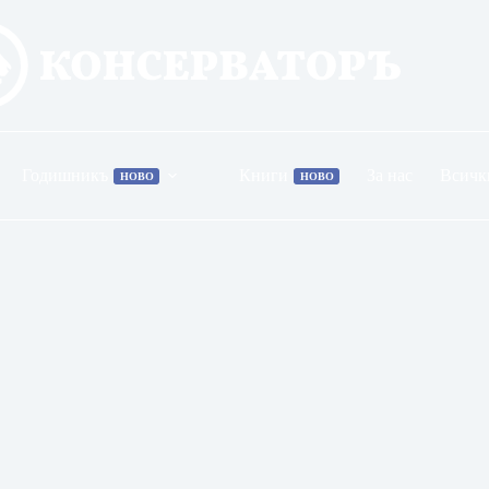
Годишникъ
Книги
За нас
Всичк
НОВО
НОВО