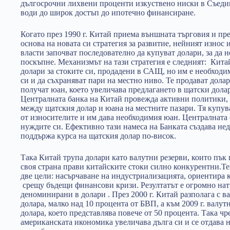
дългосрочни лихвени проценти изкуствено ниски в Съедин
води до широк достъп до ипотечно финансиране.
Когато през 1990 г. Китай приема външната търговия и п
основа на новата си стратегия за развитие, нейният износ
власти започват последователно да купуват долари, за да н
поскъпне. Механизмът на тази стратегия е следният: Кит
долари за стоките си, продадени в САЩ, но им е необходи
си и да съхраняват пари на местно ниво. Те продават долари
получат юан, което увеличава предлагането в щатски дола
Централната банка на Китай провежда активни политики, 
между щатския долар и юана на местните пазари. Тя купу
от износителите и им дава необходимия юан. Централната 
нуждите си. Ефективно тази намеса на Банката създава нед
поддържа курса на щатския долар по-висок.
Така Китай трупа долари като валутни резерви, които пък 
своя страна прави китайските стоки силно конкурентни.Т
две цели: насърчаване на индустриализацията, ориентира 
срещу бъдещи финансови кризи. Резултатът е огромно на
деноминирани в долари . През 2000 г. Китай разполага с в
долара, малко над 10 процента от БВП, а към 2009 г. валут
долара, което представлява повече от 50 процента. Така ч
американската икономика увеличава дълга си и се отдава 