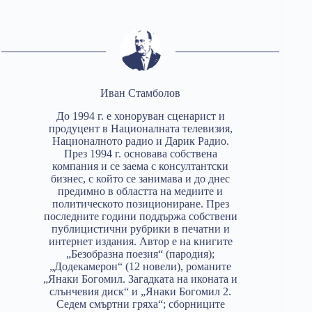
Иван Стамболов
До 1994 г. е хоноруван сценарист и
продуцент в Националната телевизия,
Националното радио и Дарик Радио.
През 1994 г. основава собствена
компания и се заема с консултантски
бизнес, с който се занимава и до днес
предимно в областта на медиите и
политическото позициониране. През
последните години поддържа собствени
публицистични рубрики в печатни и
интернет издания. Автор е на книгите
„Безобразна поезия“ (пародия);
„Додекамерон“ (12 новели), романите
„Янаки Богомил. Загадката на иконата и
слънчевия диск“ и „Янаки Богомил 2.
Седем смъртни гряха“; сборниците