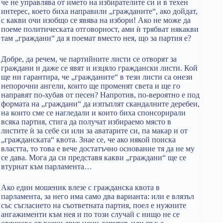
че не управлява от името на избирателите си и в техен
интерес, което биха направили „гражданите“, ако дойдат,
с какви очи изобщо се явява на избори! Ако не може да
поеме политическата отговорност, ами ѝ трябват някакви
там „граждани“ да я поемат вместо нея, що за партия е?
Добре, да речем, че партийните листи се отворят за
граждани и даже се явят и изцяло граждански листи. Кой
ще ни гарантира, че „гражданите“ в тези листи са онези
непорочни ангели, които ще променят света и ще го
направят по-хубав от песен? Напротив, по-вероятно е под
формата на „граждани“ да изпъплят скандалните деребеи,
на които сме се нагледали и които биха спонсорирали
всяка партия, стига да получат избираемо място в
листите ѝ за себе си или за аватарите си, па макар и от
„гражданската“ квота. Знае се, че ако някой поиска
властта, то това е вече достатъчно основание тя да не му
се дава. Мога да си представя какви „граждани“ ще се
втурнат към парламента…
Ако един мошеник влезе с гражданска квота в
парламента, за него има само два варианта: или е влязъл
със съгласието на съответната партия, поел е нужните
ангажименти към нея и по този случай с нищо не се