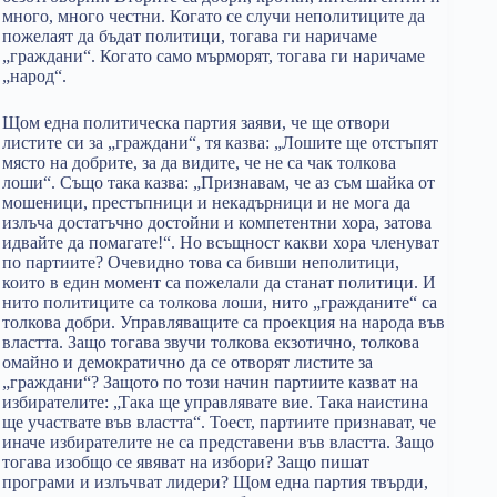
много, много честни. Когато се случи неполитиците да
пожелаят да бъдат политици, тогава ги наричаме
„граждани“. Когато само мърморят, тогава ги наричаме
„народ“.
Щом една политическа партия заяви, че ще отвори
листите си за „граждани“, тя казва: „Лошите ще отстъпят
място на добрите, за да видите, че не са чак толкова
лоши“. Също така казва: „Признавам, че аз съм шайка от
мошеници, престъпници и некадърници и не мога да
излъча достатъчно достойни и компетентни хора, затова
идвайте да помагате!“. Но всъщност какви хора членуват
по партиите? Очевидно това са бивши неполитици,
които в един момент са пожелали да станат политици. И
нито политиците са толкова лоши, нито „гражданите“ са
толкова добри. Управляващите са проекция на народа във
властта. Защо тогава звучи толкова екзотично, толкова
омайно и демократично да се отворят листите за
„граждани“? Защото по този начин партиите казват на
избирателите: „Така ще управлявате вие. Така наистина
ще участвате във властта“. Тоест, партиите признават, че
иначе избирателите не са представени във властта. Защо
тогава изобщо се явяват на избори? Защо пишат
програми и излъчват лидери? Щом една партия твърди,