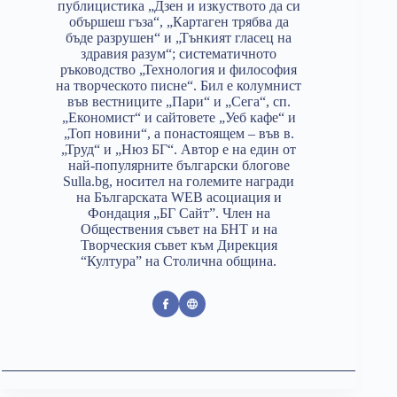
публицистика „Дзен и изкуството да си
обършеш гъза“, „Картаген трябва да
бъде разрушен“ и „Тънкият гласец на
здравия разум“; систематичното
ръководство „Технология и философия
на творческото писне“. Бил е колумнист
във вестниците „Пари“ и „Сега“, сп.
„Економист“ и сайтовете „Уеб кафе“ и
„Топ новини“, а понастоящем – във в.
„Труд“ и „Нюз БГ“. Автор е на един от
най-популярните български блогове
Sulla.bg, носител на големите награди
на Българската WEB асоциация и
Фондация „БГ Сайт”. Член на
Обществения съвет на БНТ и на
Творческия съвет към Дирекция
“Култура” на Столична община.