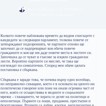
Иван Стамболов
01/09/2014
Архив "Петте кьошета"
Колкото повече наближава времето да видим списъците с
кандидати за следващия парламент, толкова повече се
затвърждават подозренията, че партиите отново ще
започнат да се надпреварват коя обича повече
гражданите и коя ще им даде повече места в листите си.
Започнаха да се чуват и гласове за изцяло граждански
листи. Вероятно партиите си мислят, че така ще
изглеждат по-симпатични. Според мен обаче цялата
постановка е сбъркана.
Сбъркана е заради това, че почива върху едно всеобщо,
но неправилно схващане, което е в основата на цялото ни
политическо говорене или поне на онази огромна част от
него, която се осъществява в медиите и социалните
мрежи – схващането, че хората се делят на политици и
неполитици. Първите са лоши, продажни, престъпни и
безотговорни. Вторите са добри, кротки, интелигентни и