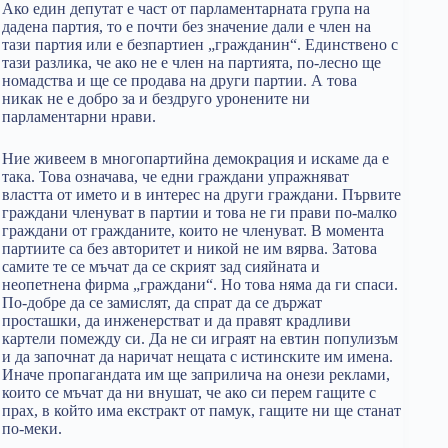
Ако един депутат е част от парламентарната група на
дадена партия, то е почти без значение дали е член на
тази партия или е безпартиен „гражданин“. Единствено с
тази разлика, че ако не е член на партията, по-лесно ще
номадства и ще се продава на други партии. А това
никак не е добро за и бездруго уронените ни
парламентарни нрави.
Ние живеем в многопартийна демокрация и искаме да е
така. Това означава, че едни граждани упражняват
властта от името и в интерес на други граждани. Първите
граждани членуват в партии и това не ги прави по-малко
граждани от гражданите, които не членуват. В момента
партиите са без авторитет и никой не им вярва. Затова
самите те се мъчат да се скрият зад сияйната и
неопетнена фирма „граждани“. Но това няма да ги спаси.
По-добре да се замислят, да спрат да се държат
просташки, да инженерстват и да правят крадливи
картели помежду си. Да не си играят на евтин популизъм
и да започнат да наричат нещата с истинските им имена.
Иначе пропагандата им ще заприлича на онези реклами,
които се мъчат да ни внушат, че ако си перем гащите с
прах, в който има екстракт от памук, гащите ни ще станат
по-меки.