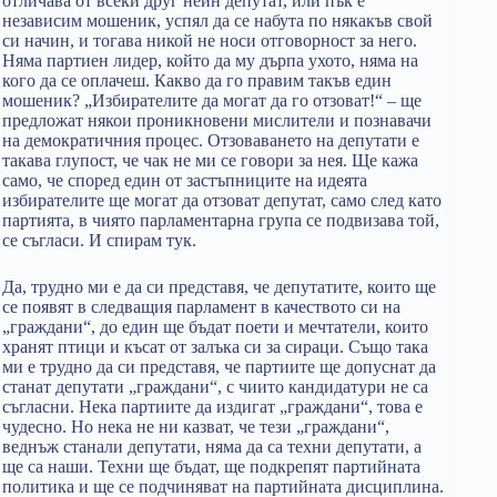
отличава от всеки друг неин депутат, или пък е
независим мошеник, успял да се набута по някакъв свой
си начин, и тогава никой не носи отговорност за него.
Няма партиен лидер, който да му дърпа ухото, няма на
кого да се оплачеш. Какво да го правим такъв един
мошеник? „Избирателите да могат да го отзоват!“ – ще
предложат някои проникновени мислители и познавачи
на демократичния процес. Отзоваването на депутати е
такава глупост, че чак не ми се говори за нея. Ще кажа
само, че според един от застъпниците на идеята
избирателите ще могат да отзоват депутат, само след като
партията, в чиято парламентарна група се подвизава той,
се съгласи. И спирам тук.
Да, трудно ми е да си представя, че депутатите, които ще
се появят в следващия парламент в качеството си на
„граждани“, до един ще бъдат поети и мечтатели, които
хранят птици и късат от залъка си за сираци. Също така
ми е трудно да си представя, че партиите ще допуснат да
станат депутати „граждани“, с чиито кандидатури не са
съгласни. Нека партиите да издигат „граждани“, това е
чудесно. Но нека не ни казват, че тези „граждани“,
веднъж станали депутати, няма да са техни депутати, а
ще са наши. Техни ще бъдат, ще подкрепят партийната
политика и ще се подчиняват на партийната дисциплина.