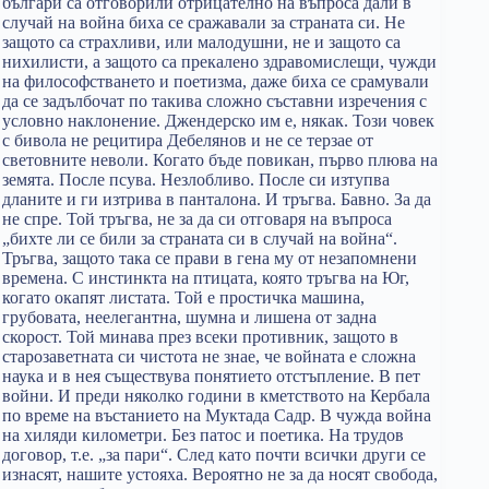
българи са отговорили отрицателно на въпроса дали в
случай на война биха се сражавали за страната си. Не
защото са страхливи, или малодушни, не и защото са
нихилисти, а защото са прекалено здравомислещи, чужди
на философстването и поетизма, даже биха се срамували
да се задълбочат по такива сложно съставни изречения с
условно наклонение. Джендерско им е, някак. Този човек
с бивола не рецитира Дебелянов и не се терзае от
световните неволи. Когато бъде повикан, първо плюва на
земята. После псува. Незлобливо. После си изтупва
дланите и ги изтрива в панталона. И тръгва. Бавно. За да
не спре. Той тръгва, не за да си отговаря на въпроса
„бихте ли се били за страната си в случай на война“.
Тръгва, защото така се прави в гена му от незапомнени
времена. С инстинкта на птицата, която тръгва на Юг,
когато окапят листата. Той е простичка машина,
грубовата, неелегантна, шумна и лишена от задна
скорост. Той минава през всеки противник, защото в
старозаветната си чистота не знае, че войната е сложна
наука и в нея съществува понятието отстъпление. В пет
войни. И преди няколко години в кметството на Кербала
по време на въстанието на Муктада Садр. В чужда война
на хиляди километри. Без патос и поетика. На трудов
договор, т.е. „за пари“. След като почти всички други се
изнасят, нашите устояха. Вероятно не за да носят свобода,