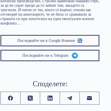
китайско производство, с грозно щампован накриво герб,
за да не спрат преди да го забият там, закъдето са
тръгнали. И онези от тях, които се върнат, отново ще
отговорят на анкетьорите, че не биха се сражавали за
страната си при хипотезата на един евентуален военен
конфликт…
Последвайте ни в
Google Новини
Последвайте ни в
Telegram
Споделете: