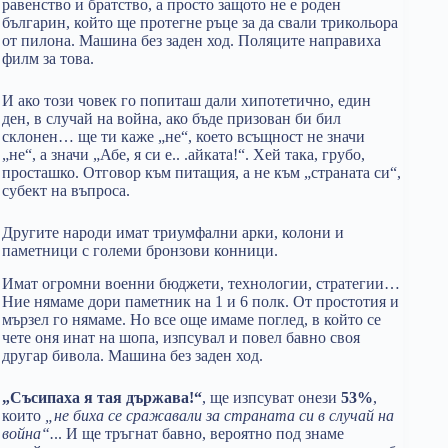
равенство и братство, а просто защото не е роден
българин, който ще протегне ръце за да свали трикольора
от пилона. Машина без заден ход. Поляците направиха
филм за това.
И ако този човек го попиташ дали хипотетично, един
ден, в случай на война, ако бъде призован би бил
склонен… ще ти каже „не“, което всъщност не значи
„не“, а значи „Абе, я си е.. .айката!“. Хей така, грубо,
просташко. Отговор към питащия, а не към „страната си“,
субект на въпроса.
Другите народи имат триумфални арки, колони и
паметници с големи бронзови конници.
Имат огромни военни бюджети, технологии, стратегии…
Ние нямаме дори паметник на 1 и 6 полк. От простотия и
мързел го нямаме. Но все още имаме поглед, в който се
чете оня инат на шопа, изпсувал и повел бавно своя
другар бивола. Машина без заден ход.
„Съсипаха я тая държава!“
, ще изпсуват онези
53%
,
които
„не биха се сражавали за страната си в случай на
война“.
.. И ще тръгнат бавно, вероятно под знаме