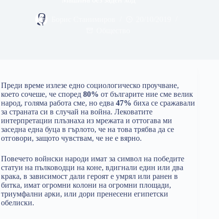
Борис Станимиров
20/10/2019
Общество
Преди време излезе едно социологическо проучване,
което сочеше, че според
80%
от българите ние сме велик
народ, голяма работа сме, но едва
47%
биха се сражавали
за страната си в случай на война. Лековатите
интерпретации плъзнаха из мрежата и оттогава ми
заседна една буца в гърлото, че на това трябва да се
отговори, защото чувствам, че не е вярно.
Повечето войнски народи имат за символ на победите
статуи на пълководци на коне, вдигнали един или два
крака, в зависимост дали героят е умрял или ранен в
битка, имат огромни колони на огромни площади,
триумфални арки, или дори пренесени египетски
обелиски.