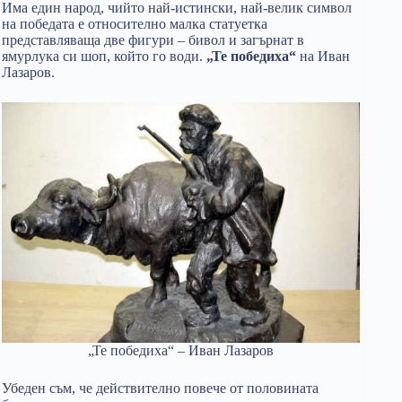
Има един народ, чийто най-истински, най-велик символ
на победата е относително малка статуетка
представляваща две фигури – бивол и загърнат в
ямурлука си шоп, който го води.
„Те победиха“
на Иван
Лазаров.
„Те победиха“ – Иван Лазаров
Убеден съм, че действително повече от половината