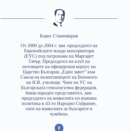
Борис Станимиров
От 2000 до 2004 г. зам. председател на
Европейските млади консерватори
(EYC) под патронажа на Маргарет
Тачър. Председател на клуб на
потомците на офицерския корпус на
Царство България „Един завет“ към
Съюза на възпитаниците на Военното
на Н.В. училище. Член на УС на
Българската генеалогична федерация.
бивш народен представител, зам-
председател на комисията по външна
политика в 43-то Народно Събрание,
член на комисията за българите в
чужбина.