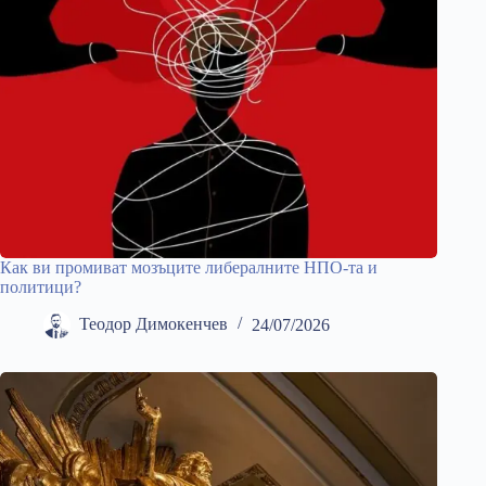
Как ви промиват мозъците либералните НПО-та и
политици?
Теодор Димокенчев
24/07/2026