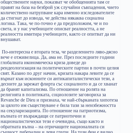
обществените науки, показват че обобщенията там се
правят на база на безброй уж случайни съвпадения, чието
количествено натрупване кара именно изследователите
да стигнат до извода, че действа някаква социална
логика. Така, че по-точно е да предположим, че и по
света, и у нас учебниците описват реалността, а не
реалността имитира учебниците, както се опитват да ни
внушават.
По-интересна е втората теза, че разделението ляво-дясно
вече е отживелица. Да, ама не. През последните години
глобалната икономическа криза доведе до
реидеологизация на политическите партии в почти целия
свят. Казано по друг начин, кризата накара левите да се
върнат към исконните си антикапиталистически тези, а
десните да зарежат флирта със социалното и да се хванат
да бранят капитализма. По отношение на ролята на
религията в политиката, социолозите заговориха за
Revanche de Dieu и признаха, че най-сбърканата хипотеза
за цялото им съществуване е била тази за неизбежността
на секуларизацията. По отношение на патриотизма,
вълната от възраждащи се патриотични и
националистически тези е очевидна, също както и
обратната вълна – на отричащите националната си
същност либерални и леви групи. На този фон е видно,