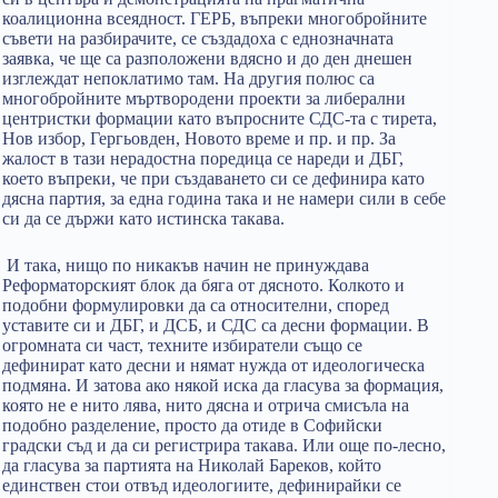
коалиционна всеядност. ГЕРБ, въпреки многобройните
съвети на разбирачите, се създадоха с еднозначната
заявка, че ще са разположени вдясно и до ден днешен
изглеждат непоклатимо там. На другия полюс са
многобройните мъртвородени проекти за либерални
центристки формации като въпросните СДС-та с тирета,
Нов избор, Гергьовден, Новото време и пр. и пр. За
жалост в тази нерадостна поредица се нареди и ДБГ,
което въпреки, че при създаването си се дефинира като
дясна партия, за една година така и не намери сили в себе
си да се държи като истинска такава.
И така, нищо по никакъв начин не принуждава
Реформаторският блок да бяга от дясното. Колкото и
подобни формулировки да са относителни, според
уставите си и ДБГ, и ДСБ, и СДС са десни формации. В
огромната си част, техните избиратели също се
дефинират като десни и нямат нужда от идеологическа
подмяна. И затова ако някой иска да гласува за формация,
която не е нито лява, нито дясна и отрича смисъла на
подобно разделение, просто да отиде в Софийски
градски съд и да си регистрира такава. Или още по-лесно,
да гласува за партията на Николай Бареков, който
единствен стои отвъд идеологиите, дефинирайки се