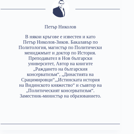
Петър Николов
В някои кръгове е известен и като
Петър Николов-Зиков. Бакалавър по
Политология, магистър по Политически
мениджмънт и доктор по История.
Преподавател в Нов български
университет, Автор на книгите
„Раждането на българския
консерватизъм“, „Династията на
Срацимировци“,„Истинската история
на Видинското княжество“ и съавтор на
„Политическият консерватизъм“.
Заместник-министър на образованието.