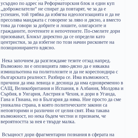
усърдно по адрес на Реформаторския блок и един куп
„доброжелатели“ не спират да повтарят, че за да е
успешен, той трябва да избягва идеологизацията и да не
пресолява манджата с говорене за ляво и дясно, а вместо
това да говори за добрите и лошите, олигарсите и
гражданите, почтените и непочтените. По-смелите дори
призовават, Блокът директно да се определи като
центристки, за да избегне по този начин рисковете на
позиционирането вдясно.
Нека започнем да разглеждаме тезите отзад напред.
Възможно ли е опозицията ляво-дясно да е някаква
измишльотина на политолозите и да не кореспондира с
българската реалност. Разбира се. Има възможност,
причини да има левица и десница да има едновременно в
САЩ, Великобритания и Испания, в Албания, Молдова и
Сърбия, в Унгария, Австрия и Чехия, и дори в Уганда,
Гана и Гвиана, но в България да няма. Ние просто да сме
уникална страна, в която политическите закони са
неповторими и различни от целия свят. Има такава
възможност, но нека бъдем честни и признаем, че
вероятността за нея е твърде малка.
Всъщност дори фрагментарни познания в сферата на