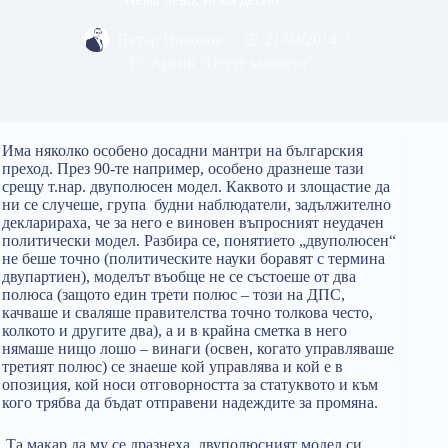
Петър Николов
21/04/2014
Архив "Петте кьошета"
Има няколко особено досадни мантри на българския
преход. През 90-те например, особено дразнеше тази
срещу т.нар. двуполюсен модел. Каквото и злощастие да
ни се случеше, група будни наблюдатели, задължително
декларираха, че за него е виновен въпросният неудачен
политически модел. Разбира се, понятието „двуполюсен“
не беше точно (политическите науки боравят с термина
двупартиен), моделът въобще не се състоеше от два
полюса (защото един трети полюс – този на ДПС,
качваше и сваляше правителства точно толкова често,
колкото и другите два), а и в крайна сметка в него
нямаше нищо лошо – винаги (освен, когато управляваше
третият полюс) се знаеше кой управлява и кой е в
опозиция, кой носи отговорността за статуквото и към
кого трябва да бъдат отправени надеждите за промяна.
Та макар да му се дразнеха, двуполюсният модел си