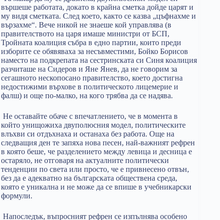
вършеше работата, докато в крайна сметка дойде царят и
му видя сметката. След което, както се казва „цъфнахме и
вързахме“. Вече никой не знаеше кой управлява (в
правителството на царя имаше министри от БСП,
Тройната коалиция събра в едно партии, които преди
изборите се обявяваха за несъвместими, Бойко Борисов
наместо на подкрепата на сестринската си Синя коалиция
разчиташе на Сидеров и Яне Янев, да не говорим за
сегашното нескопосано правителство, което достигна
недостижими върхове в политическото лицемерие и
фалш) и още по-малко, на кого трябва да се надява.
Не оставайте обаче с впечатлението, че в момента в
който унищожиха двуполюсния модел, политическите
влъхви си отдъхнаха и останаха без работа. Още на
следващия ден те запяха нова песен, най-важният рефрен
в която беше, че разделението между левица и десница е
остаряло, не отговаря на актуалните политически
тенденции по света или просто, че е привнесено отвън,
без да е адекватно на българската обществена среда,
която е уникална и не може да се впише в учебникарски
формули.
Напоследък, въпросният рефрен се изпълнява особено