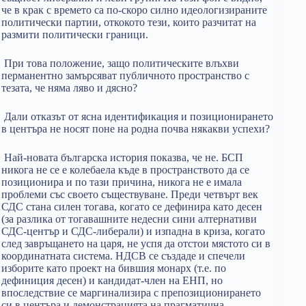
че в крак с времето са по-скоро силно идеологизираните
политически партии, откокото тези, които разчитат на
размити политически граници.
При това положение, защо политическите влъхви
перманентно замърсяват публичното пространство с
тезата, че няма ляво и дясно?
Дали отказът от ясна идентификация и позиционирането
в центъра не носят поне на родна почва някакви успехи?
Най-новата българска история показва, че не. БСП
никога не се е колебаела къде в пространството да се
позиционира и по тази причина, никога не е имала
проблеми със своето съществуване. Преди четвърт век
СДС стана силен тогава, когато се дефинира като десен
(за разлика от тогавашните недесни сини алтернативи
СДС-център и СДС-либерали) и изпадна в криза, когато
след завръщането на царя, не успя да отстои мястото си в
координатната система. НДСВ се създаде и спечели
изборите като проект на бившия монарх (т.е. по
дефиниция десен) и кандидат-член на ЕНП, но
впоследствие се маргинализира с препозиционирането
си в центъра и демонстрацията на прагматична