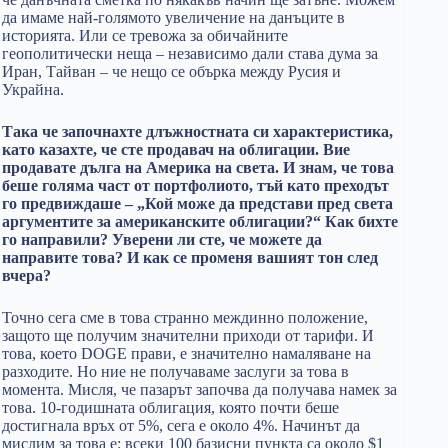
да имаме най-голямото увеличение на данъците в
историята. Или се тревожа за обичайните
геополитически неща – независимо дали става дума за
Иран, Тайван – че нещо се обърка между Русия и
Украйна.
Така че започнахте длъжностната си характеристика,
като казахте, че сте продавач на облигации. Вие
продавате дълга на Америка на света. И знам, че това
беше голяма част от портфолиото, тъй като преходът
го предвиждаше – „Кой може да представи пред света
аргументите за американските облигации?“ Как бихте
го направили? Уверени ли сте, че можете да
направите това? И как се променя вашият тон след
вчера?
Точно сега сме в това странно междинно положение,
защото ще получим значителни приходи от тарифи. И
това, което DOGE прави, е значително намаляване на
разходите. Но ние не получаваме заслуги за това в
момента. Мисля, че пазарът започва да получава намек за
това. 10-годишната облигация, която почти беше
достигнала връх от 5%, сега е около 4%. Начинът да
мислим за това е: всеки 100 базисни пункта са около $1