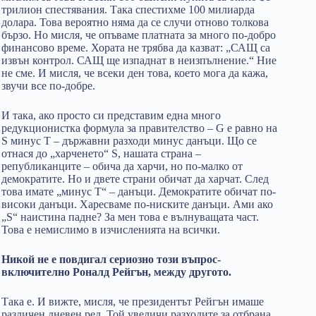
трилион спестявания. Така спестихме 100 милиарда
долара. Това вероятно няма да се случи отново толкова
бързо. Но мисля, че опъваме платната за много по-добро
финансово време. Хората не трябва да казват: „САЩ са
извън контрол. САЩ ще изпаднат в неизпълнение.“ Ние
не сме. И мисля, че всеки ден това, което мога да кажа,
звучи все по-добре.
И така, ако просто си представим една много
редукционистка формула за правителство – G е равно на
S минус T – държавни разходи минус данъци. Що се
отнася до „харченето“ S, нашата страна –
републиканците – обича да харчи, но по-малко от
демократите. Но и двете страни обичат да харчат. След
това имате „минус Т“ – данъци. Демократите обичат по-
високи данъци. Харесваме по-ниските данъци. Ами ако
„S“ наистина падне? За мен това е вълнуващата част.
Това е немислимо в изчисленията на всички.
Никой не е повдигал сериозно този въпрос-
включително Роналд Рейгън, между другото.
Така е. И вижте, мисля, че президентът Рейгън имаше
различен дневен ред. Той увеличи разходите за отбрана.