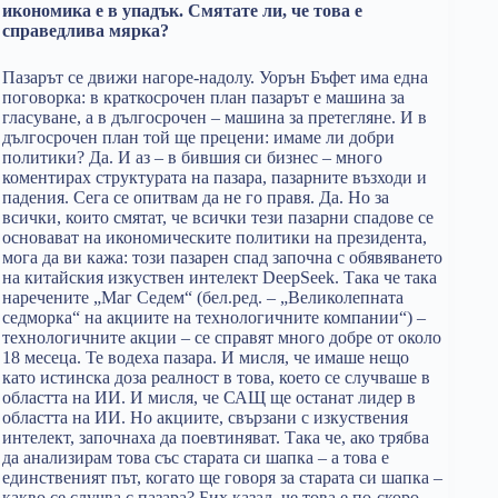
икономика е в упадък. Смятате ли, че това е
справедлива мярка?
Пазарът се движи нагоре-надолу. Уорън Бъфет има една
поговорка: в краткосрочен план пазарът е машина за
гласуване, а в дългосрочен – машина за претегляне. И в
дългосрочен план той ще прецени: имаме ли добри
политики? Да. И аз – в бившия си бизнес – много
коментирах структурата на пазара, пазарните възходи и
падения. Сега се опитвам да не го правя. Да. Но за
всички, които смятат, че всички тези пазарни спадове се
основават на икономическите политики на президента,
мога да ви кажа: този пазарен спад започна с обявяването
на китайския изкуствен интелект DeepSeek. Така че така
наречените „Маг Седем“ (бел.ред. – „Великолепната
седморка“ на акциите на технологичните компании“) –
технологичните акции – се справят много добре от около
18 месеца. Те водеха пазара. И мисля, че имаше нещо
като истинска доза реалност в това, което се случваше в
областта на ИИ. И мисля, че САЩ ще останат лидер в
областта на ИИ. Но акциите, свързани с изкуствения
интелект, започнаха да поевтиняват. Така че, ако трябва
да анализирам това със старата си шапка – а това е
единственият път, когато ще говоря за старата си шапка –
какво се случва с пазара? Бих казал, че това е по-скоро