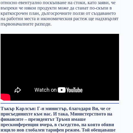
относно евентуално поскъпване на стоки, като заяви, че
въпреки че някои продукти може да станат по-скъпи в
краткосрочен план, дългосрочните ползи от създаването
на работни места и икономическия растеж ще надхвърлят
първоначалните разходи.
Тъкър Карлсън: Г-н министър, благодаря Ви, че се
присъединихте към нас. И така, Министерството на
финансите – президентът Тръмп имаше
пресконференция вчера, в съседство, на която обяви
изцяло нов глобален тарифен режим. Той обещаваше