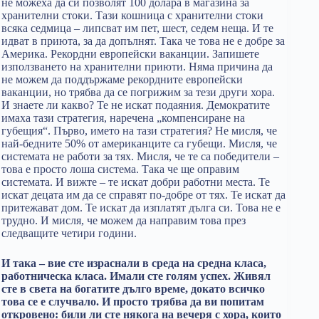
не можеха да си позволят 100 долара в магазина за
хранителни стоки. Тази кошница с хранителни стоки
всяка седмица – липсват им пет, шест, седем неща. И те
идват в приюта, за да допълнят. Така че това не е добре за
Америка. Рекордни европейски ваканции. Запишете
използването на хранителни приюти. Няма причина да
не можем да поддържаме рекордните европейски
ваканции, но трябва да се погрижим за тези други хора.
И знаете ли какво? Те не искат подаяния. Демократите
имаха тази стратегия, наречена „компенсиране на
губещия“. Първо, името на тази стратегия? Не мисля, че
най-бедните 50% от американците са губещи. Мисля, че
системата не работи за тях. Мисля, че те са победители –
това е просто лоша система. Така че ще оправим
системата. И вижте – те искат добри работни места. Те
искат децата им да се справят по-добре от тях. Те искат да
притежават дом. Те искат да изплатят дълга си. Това не е
трудно. И мисля, че можем да направим това през
следващите четири години.
И така – вие сте израснали в среда на средна класа,
работническа класа. Имали сте голям успех. Живял
сте в света на богатите дълго време, докато всичко
това се е случвало. И просто трябва да ви попитам
откровено: били ли сте някога на вечеря с хора, които