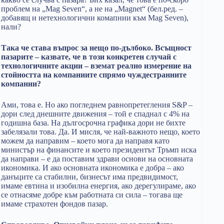
проблем на „Mag Seven“, а не на „Magnet“ (бел.ред. –
добавящ и нетехнологични комапнии към Mag Seven),
нали?
Така че става въпрос за нещо по-дълбоко. Всъщност
пазарите – казвате, че в този конкретен случай с
технологичните акции – вземат реално измерение на
стойността на компаниите спрямо чуждестранните
компании?
Ами, това е. Но ако погледнем равнопретегления S&P –
дори след днешните движения – той е спаднал с 4% на
годишна база. На дългосрочна графика дори не бихте
забелязали това. Да. И мисля, че най-важното нещо, което
можем да направим – което мога да направя като
министър на финансите и което президентът Тръмп иска
да направи – е да поставим здрави основи на основната
икономика. И ако основната икономика е добра – ако
данъците са стабилни, бизнесът има предвидимост,
имаме евтина и изобилна енергия, ако дерегулираме, ако
се отнасяме добре към работната си сила – тогава ще
имаме страхотен фондов пазар.