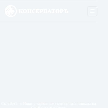
Skip
to
content
Скот Бесент: Новите тарифи ще съживят икономиката на
САЩ (пълен превод)