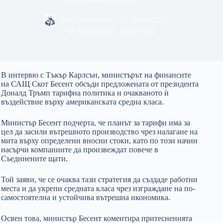
Боян Златанов
10/04/2025
Икономика
,
Политика
В интервю с Тъкър Карлсън, министърът на финансите
на САЩ Скот Бесент обсъди предложената от президента
Доналд Тръмп тарифна политика и очакваното ѝ
въздействие върху американската средна класа.
Министър Бесент подчерта, че планът за тарифи има за
цел да засили вътрешното производство чрез налагане на
мита върху определени вносни стоки, като по този начин
насърчи компаниите да произвеждат повече в
Съединените щати.
Той заяви, че се очаква тази стратегия да създаде работни
места и да укрепи средната класа чрез изграждане на по-
самостоятелна и устойчива вътрешна икономика.
Освен това, министър Бесент коментира притесненията