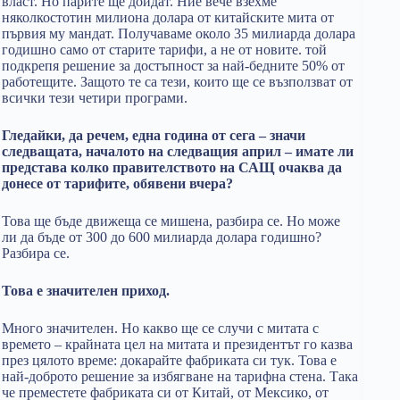
власт. Но парите ще дойдат. Ние вече взехме
няколкостотин милиона долара от китайските мита от
първия му мандат. Получаваме около 35 милиарда долара
годишно само от старите тарифи, а не от новите. той
подкрепя решение за достъпност за най-бедните 50% от
работещите. Защото те са тези, които ще се възползват от
всички тези четири програми.
Гледайки, да речем, една година от сега – значи
следващата, началото на следващия април – имате ли
представа колко правителството на САЩ очаква да
донесе от тарифите, обявени вчера?
Това ще бъде движеща се мишена, разбира се. Но може
ли да бъде от 300 до 600 милиарда долара годишно?
Разбира се.
Това е значителен приход.
Много значителен. Но какво ще се случи с митата с
времето – крайната цел на митата и президентът го казва
през цялото време: докарайте фабриката си тук. Това е
най-доброто решение за избягване на тарифна стена. Така
че преместете фабриката си от Китай, от Мексико, от