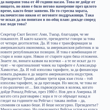
да направи това от 40 години насам. Това не дойде от
нищото, но явно е било негово намерение през цялото
време, както беше заявено. Но то стресна хората,
включително някои от неговите поддръжници. Така
че исках да ви попитам в по-общ план: докъде според
вас води това?
Секретар Скот Бесент: Ами, Тъкър, благодаря, че ме
поканихте. И както казахте, президентът говори за това
от четири десетилетия. Да. И това е трансформация за
американската икономика, за американския работник и за
новите републикански позиции. И това е комбинация от
стари и нови идеи. Някои от старите идеи бяха отложени.
Знаете ли, винаги казвам на всички – а те не искат да го
чуят – че оригиналният човек на тарифите е Александър
Хамилтън. Да. И той използва тарифите, за да финансира
новата държава и да защити американската индустрия.
Президентът Тръмп добави трети крак към стола – той
използва тарифите, за да преговаря. Но мисля, че това не
е по-различно от… Бях първокурсник в колежа, когато
дойде Роналд Рейгън, през 1980 г. Нов ден в Америка. И
когато сега разговарям с хора и те се обръщат назад и
гледат на годините на Рейгън с такава любов – да,
спомням си какво беше. И беше несигурно. Президентът?
Много несигурно. Но президентът Рейгън устоя на курса.