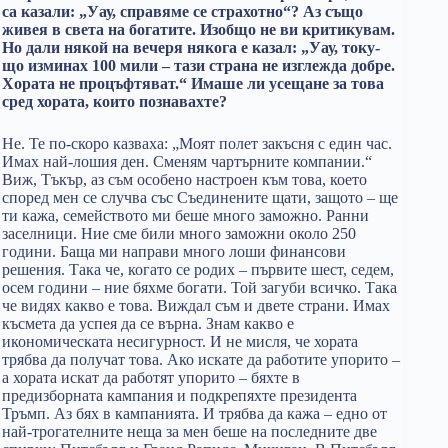
са казали: „Уау, справяме се страхотно“? Аз също
живея в света на богатите. Изобщо не ви критикувам.
Но дали някой на вечеря някога е казал: „Уау, току-
що изминах 100 мили – тази страна не изглежда добре.
Хората не процъфтяват.“ Имаше ли усещане за това
сред хората, които познавахте?
Не. Те по-скоро казваха: „Моят полет закъсня с един час.
Имах най-лошия ден. Сменям чартърните компании.“
Виж, Тъкър, аз съм особено настроен към това, което
според мен се случва със Съединените щати, защото – ще
ти кажа, семейството ми беше много заможно. Ранни
заселници. Ние сме били много заможни около 250
години. Баща ми направи много лоши финансови
решения. Така че, когато се родих – първите шест, седем,
осем години – ние бяхме богати. Той загуби всичко. Така
че видях какво е това. Виждал съм и двете страни. Имах
късмета да успея да се върна. Знам какво е
икономическата несигурност. И не мисля, че хората
трябва да получат това. Ако искате да работите упорито –
а хората искат да работят упорито – бяхте в
предизборната кампания и подкрепяхте президента
Тръмп. Аз бях в кампанията. И трябва да кажа – едно от
най-трогателните неща за мен беше на последните две