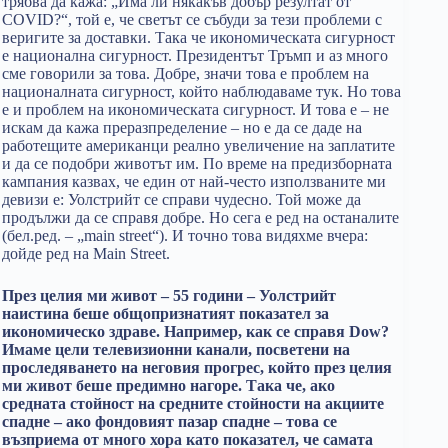
трябва да кажа: „Има ли някакъв добър резултат от
COVID?“, той е, че светът се събуди за тези проблеми с
веригите за доставки. Така че икономическата сигурност
е национална сигурност. Президентът Тръмп и аз много
сме говорили за това. Добре, значи това е проблем на
националната сигурност, който наблюдаваме тук. Но това
е и проблем на икономическата сигурност. И това е – не
искам да кажа преразпределение – но е да се даде на
работещите американци реално увеличение на заплатите
и да се подобри животът им. По време на предизборната
кампания казвах, че един от най-често използваните ми
девизи е: Уолстрийт се справи чудесно. Той може да
продължи да се справя добре. Но сега е ред на останалите
(бел.ред. – „main street“). И точно това видяхме вчера:
дойде ред на Main Street.
През целия ми живот – 55 години – Уолстрийт
наистина беше общопризнатият показател за
икономическо здраве. Например, как се справя Dow?
Имаме цели телевизионни канали, посветени на
проследяването на неговия прогрес, който през целия
ми живот беше предимно нагоре. Така че, ако
средната стойност на средните стойности на акциите
спадне – ако фондовият пазар спадне – това се
възприема от много хора като показател, че самата