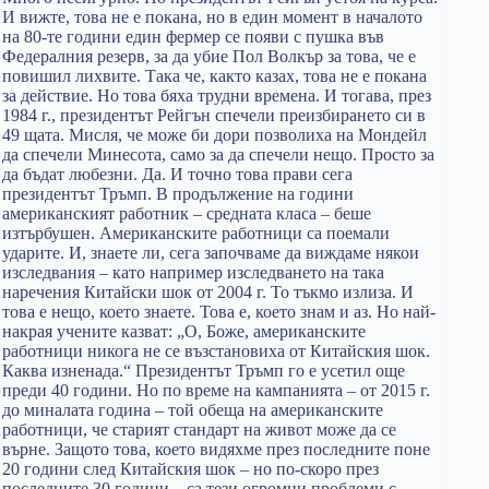
И вижте, това не е покана, но в един момент в началото
на 80-те години един фермер се появи с пушка във
Федералния резерв, за да убие Пол Волкър за това, че е
повишил лихвите. Така че, както казах, това не е покана
за действие. Но това бяха трудни времена. И тогава, през
1984 г., президентът Рейгън спечели преизбирането си в
49 щата. Мисля, че може би дори позволиха на Мондейл
да спечели Минесота, само за да спечели нещо. Просто за
да бъдат любезни. Да. И точно това прави сега
президентът Тръмп. В продължение на години
американският работник – средната класа – беше
изтърбушен. Американските работници са поемали
ударите. И, знаете ли, сега започваме да виждаме някои
изследвания – като например изследването на така
наречения Китайски шок от 2004 г. То тъкмо излиза. И
това е нещо, което знаете. Това е, което знам и аз. Но най-
накрая учените казват: „О, Боже, американските
работници никога не се възстановиха от Китайския шок.
Каква изненада.“ Президентът Тръмп го е усетил още
преди 40 години. Но по време на кампанията – от 2015 г.
до миналата година – той обеща на американските
работници, че старият стандарт на живот може да се
върне. Защото това, което видяхме през последните поне
20 години след Китайския шок – но по-скоро през
последните 30 години – са тези огромни проблеми с