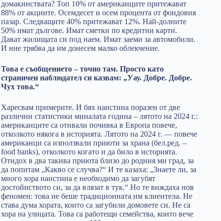
домакинствата? Топ 10% от американците притежават
88% от акциите. Осемдесет и осем процента от фондовия
пазар. Следващите 40% притежават 12%. Най-долните
50% имат дългове. Имат сметки по кредитни карти.
Дават жилищата си под наем. Имат заеми за автомобили.
И ние трябва да им донесем малко облекчение.
Това е съобщението – точно там. Просто като
страничен наблюдател си казвам: „Уау. Добре. Добре.
Чух това.“
Харесвам примерите. И бях наистина поразен от две
различни статистики миналата година – лятото на 2024 г.:
американците са отивали почивка в Европа повече,
отколкото някога в историята. Лятото на 2024 г. — повече
американци са използвали приюти за храна (бел.ред. –
food banks), отколкото когато и да било в историята.
Отидох в два такива приюта близо до родния ми град, за
да попитам „Какво се случва?“ И те казаха: „Знаете ли, за
много хора наистина е необходимо да загубят
достойнството си, за да влязат в тук.“ Но те виждаха нов
феномен: това не беше традиционната им клиентела. Не
става дума хората, които са загубили домовете си. Не са
хора на улицата. Това са работещи семейства, които вече