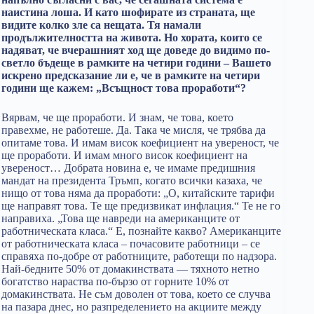
наистина лоша. И като шофирате из страната, ще
видите колко зле са нещата. Тя намали
продължителността на живота. Но хората, които се
надяват, че вчерашният ход ще доведе до видимо по-
светло бъдеще в рамките на четири години – Вашето
искрено предсказание ли е, че в рамките на четири
години ще кажем: „Всъщност това проработи“?
Вярвам, че ще проработи. И знам, че това, което
правехме, не работеше. Да. Така че мисля, че трябва да
опитаме това. И имам висок коефициент на увереност, че
ще проработи. И имам много висок коефициент на
увереност… Добрата новина е, че имаме предишния
мандат на президента Тръмп, когато всички казаха, че
нищо от това няма да проработи: „О, китайските тарифи
ще направят това. Те ще предизвикат инфлация.“ Те не го
направиха. „Това ще навреди на американците от
работническата класа.“ Е, познайте какво? Американците
от работническата класа – почасовите работници – се
справяха по-добре от работниците, работещи по надзора.
Най-бедните 50% от домакинствата — тяхното нетно
богатство нараства по-бързо от горните 10% от
домакинствата. Не съм доволен от това, което се случва
на пазара днес, но разпределението на акциите между