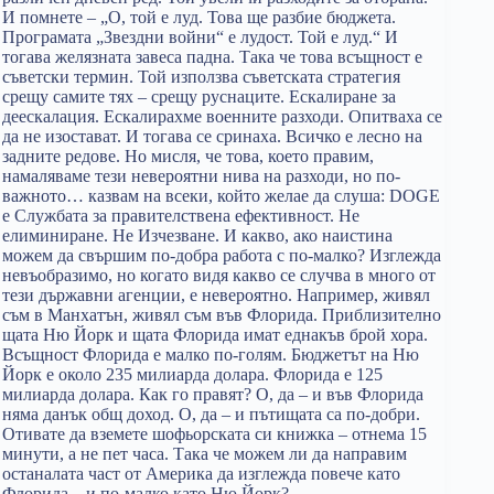
И помнете – „О, той е луд. Това ще разбие бюджета.
Програмата „Звездни войни“ е лудост. Той е луд.“ И
тогава желязната завеса падна. Така че това всъщност е
съветски термин. Той използва съветската стратегия
срещу самите тях – срещу руснаците. Ескалиране за
деескалация. Ескалирахме военните разходи. Опитваха се
да не изостават. И тогава се сринаха. Всичко е лесно на
задните редове. Но мисля, че това, което правим,
намаляваме тези невероятни нива на разходи, но по-
важното… казвам на всеки, който желае да слуша: DOGE
е Службата за правителствена ефективност. Не
елиминиране. Не Изчезване. И какво, ако наистина
можем да свършим по-добра работа с по-малко? Изглежда
невъобразимо, но когато видя какво се случва в много от
тези държавни агенции, е невероятно. Например, живял
съм в Манхатън, живял съм във Флорида. Приблизително
щата Ню Йорк и щата Флорида имат еднакъв брой хора.
Всъщност Флорида е малко по-голям. Бюджетът на Ню
Йорк е около 235 милиарда долара. Флорида е 125
милиарда долара. Как го правят? О, да – и във Флорида
няма данък общ доход. О, да – и пътищата са по-добри.
Отивате да вземете шофьорската си книжка – отнема 15
минути, а не пет часа. Така че можем ли да направим
останалата част от Америка да изглежда повече като
Флорида – и по-малко като Ню Йорк?