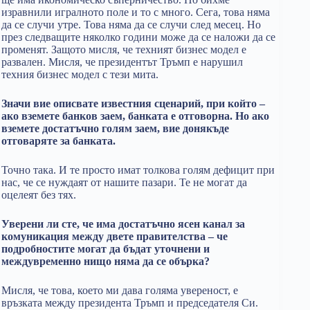
изравнили игралното поле и то с много. Сега, това няма
да се случи утре. Това няма да се случи след месец. Но
през следващите няколко години може да се наложи да се
променят. Защото мисля, че техният бизнес модел е
развален. Мисля, че президентът Тръмп е нарушил
техния бизнес модел с тези мита.
Значи вие описвате известния сценарий, при който –
ако вземете банков заем, банката е отговорна. Но ако
вземете достатъчно голям заем, вие донякъде
отговаряте за банката.
Точно така. И те просто имат толкова голям дефицит при
нас, че се нуждаят от нашите пазари. Те не могат да
оцелеят без тях.
Уверени ли сте, че има достатъчно ясен канал за
комуникация между двете правителства – че
подробностите могат да бъдат уточнени и
междувременно нищо няма да се обърка?
Мисля, че това, което ми дава голяма увереност, е
връзката между президента Тръмп и председателя Си.