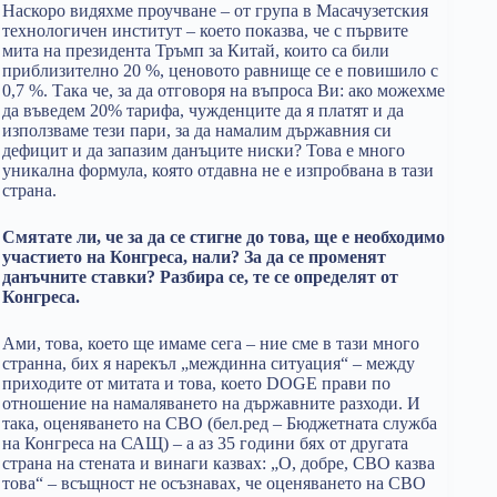
Наскоро видяхме проучване – от група в Масачузетския
технологичен институт – което показва, че с първите
мита на президента Тръмп за Китай, които са били
приблизително 20 %, ценовото равнище се е повишило с
0,7 %. Така че, за да отговоря на въпроса Ви: ако можехме
да въведем 20% тарифа, чужденците да я платят и да
използваме тези пари, за да намалим държавния си
дефицит и да запазим данъците ниски? Това е много
уникална формула, която отдавна не е изпробвана в тази
страна.
Смятате ли, че за да се стигне до това, ще е необходимо
участието на Конгреса, нали? За да се променят
данъчните ставки? Разбира се, те се определят от
Конгреса.
Ами, това, което ще имаме сега – ние сме в тази много
странна, бих я нарекъл „междинна ситуация“ – между
приходите от митата и това, което DOGE прави по
отношение на намаляването на държавните разходи. И
така, оценяването на CBO (бел.ред – Бюджетната служба
на Конгреса на САЩ) – а аз 35 години бях от другата
страна на стената и винаги казвах: „О, добре, CBO казва
това“ – всъщност не осъзнавах, че оценяването на CBO