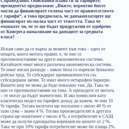
Справедливо. Описвайки плана си за тарифите,
президентът предположи: „Вижте, вероятно бихте
могли да финансирате голяма част от правителството
с тарифи“, а това предполага, че данъкоплатците ще
финансират по-малка част от тежестта. Така че
очаквате ли, че те ще бъдат придружени от одобрено
от Конгреса намаляване на данъците за средната
класа?
Искам само да се върна за момент към това – едно от
нещата, които митата правят, е, че ние се
противопоставяме на други икономически системи.
Китайците имат много различна икономическа система.
Те имат ниски разходи – някои биха го нарекли буквално
робски труд. Те субсидират промишлеността със
субсидирани заеми. Те имат много нетарифни бариери.
Вашето шоу не може да бъде показано там. Да. Така че
ние се противопоставяме на това. А приходите от митата
– те могат да бъдат значителни. И ако помислим като
класически модел на тарифен доход: да кажем, че има 10
% тарифа. Тогава валутата ще поскъпне с около 40 % от
тази сума – значи 4 %. Тогава производителят в другата
страна ще поевтинее с около 4 %, а потребителят в САЩ
може да получи еднократна корекция на цените от 2 %.
Така че при 10% тарифа потребителят може би плаща 2%.