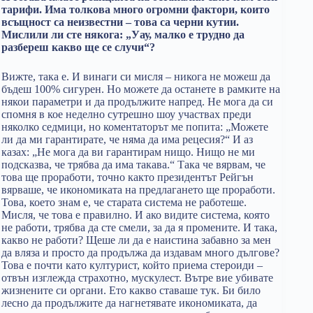
тарифи. Има толкова много огромни фактори, които
всъщност са неизвестни – това са черни кутии.
Мислили ли сте някога: „Уау, малко е трудно да
разбереш какво ще се случи“?
Вижте, така е. И винаги си мисля – никога не можеш да
бъдеш 100% сигурен. Но можете да останете в рамките на
някои параметри и да продължите напред. Не мога да си
спомня в кое неделно сутрешно шоу участвах преди
няколко седмици, но коментаторът ме попита: „Можете
ли да ми гарантирате, че няма да има рецесия?“ И аз
казах: „Не мога да ви гарантирам нищо. Нищо не ми
подсказва, че трябва да има такава.“ Така че вярвам, че
това ще проработи, точно както президентът Рейгън
вярваше, че икономиката на предлагането ще проработи.
Това, което знам е, че старата система не работеше.
Мисля, че това е правилно. И ако видите система, която
не работи, трябва да сте смели, за да я промените. И така,
какво не работи? Щеше ли да е наистина забавно за мен
да вляза и просто да продължа да издавам много дългове?
Това е почти като културист, който приема стероиди –
отвън изглежда страхотно, мускулест. Вътре вие ​​убивате
жизнените си органи. Ето какво ставаше тук. Би било
лесно да продължите да нагнетявате икономиката, да