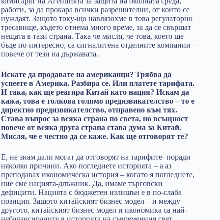
комисарят на Агенцията за защита на околната среда,
работи, за да прокара всички разрешителни, от които се
нуждаят. Защото току-що навлязохме в това регулаторно
тресавище, където отнема много време, за да се свършат
нещата в тази страна. Така че мисля, че това, което ще
бъде по-интересно, са сигналитена отделните компании –
повече от тези на държавата.
Искате да продавате на американци? Трябва да
успеете в Америка. Разбира се. Или платете тарифата.
И така, как ще реагира Китай като нация? Искам да
кажа, това е толкова голямо предизвикателство – то е
директно предизвикателство, отправено към тях.
Става въпрос за всяка страна по света, но всъщност
повече от всяка друга страна става дума за Китай.
Мисля, че е честно да се каже. Как ще отговорят те?
Е, не знам дали могат да отговорят на тарифите- поради
няколко причини. Ако погледнете историята – а аз
преподавах икономическа история – когато я погледнете,
ние сме нацията-длъжник. Да, имаме търговски
дефицити. Нацията с бюджетен излишън е в по-слаба
позиция. Защото китайският бизнес модел – и между
другото, китайският бизнес модел и икономика са най-
небалансираните в историята на съвременния свят.