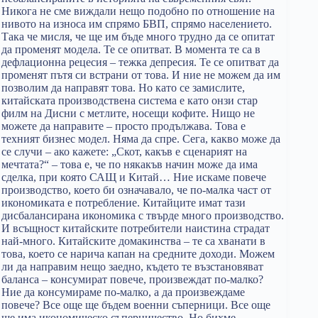
Никога не сме виждали нещо подобно по отношение на
нивото на износа им спрямо БВП, спрямо населението.
Така че мисля, че ще им бъде много трудно да се опитат
да променят модела. Те се опитват. В момента те са в
дефлационна рецесия – тежка депресия. Те се опитват да
променят пътя си встрани от това. И ние не можем да им
позволим да направят това. Но като се замислите,
китайската производствена система е като онзи стар
филм на Дисни с метлите, носещи кофите. Нищо не
можете да направите – просто продължава. Това е
техният бизнес модел. Няма да спре. Сега, какво може да
се случи – ако кажете: „Скот, какъв е сценарият на
мечтата?“ – това е, че по някакъв начин може да има
сделка, при която САЩ и Китай… Ние искаме повече
производство, което би означавало, че по-малка част от
икономиката е потребление. Китайците имат тази
дисбалансирана икономика с твърде много производство.
И всъщност китайските потребители наистина страдат
най-много. Китайските домакинства – те са хванати в
това, което се нарича капан на средните доходи. Можем
ли да направим нещо заедно, където те възстановяват
баланса – консумират повече, произвеждат по-малко?
Ние да консумираме по-малко, а да произвеждаме
повече? Все още ще бъдем военни съперници. Все още
ще има икономическо съперничество. Но бихме