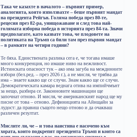
Така че казахте в началото – първият пример,
аналогията, която използвахте – беше първият мандат
на президента Рейгън. Голяма победа през 80-те,
рецесия през 82-ра, унищожаване и след това най-
голямата изборна победа в историята през 84-та. Значи
предполагате, като казвате това, че плодовете на
политиката на Тръмп са били там през първия мандат
– в рамките на четири години?
Те бяха. Единствената разлика сега е, че тогава имаше
много конкуренция, но имаше ниво на вежливост.
Истинската опасност тук – ако има загуба на междинните
избори (бел.ред. – през 2026 г.), а не мисля, че трябва да
има – знаете какво ще се случи. Знам какво ще се случи.
Демократическата камара веднага отива на импийчмънт
за нещо, разбира се. Законновите машинации ще
започнат отново. И мисля, че американският народ ще му
писне от това – отново. Дефиницията на Айнщайн за
лудост: да правиш същото нещо отново и да очакваш
различен резултат.
Мислите ли, че – и това наистина е насочено към
хората, които подкрепят президента Тръмп и които са
напълно съгласни с вас, че сегашната система е