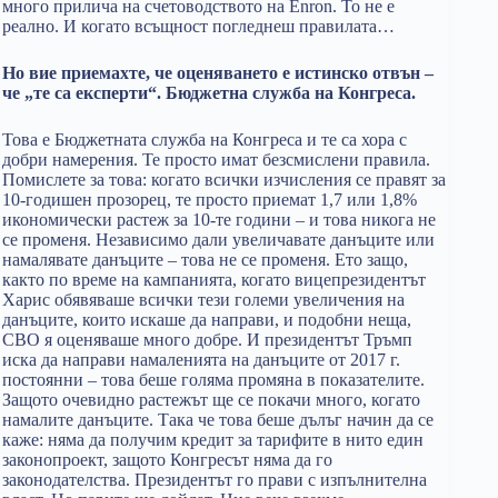
много прилича на счетоводството на Enron. То не е
реално. И когато всъщност погледнеш правилата…
Но вие приемахте, че оценяването е истинско отвън –
че „те са експерти“. Бюджетна служба на Конгреса.
Това е Бюджетната служба на Конгреса и те са хора с
добри намерения. Те просто имат безсмислени правила.
Помислете за това: когато всички изчисления се правят за
10-годишен прозорец, те просто приемат 1,7 или 1,8%
икономически растеж за 10-те години – и това никога не
се променя. Независимо дали увеличавате данъците или
намалявате данъците – това не се променя. Ето защо,
както по време на кампанията, когато вицепрезидентът
Харис обявяваше всички тези големи увеличения на
данъците, които искаше да направи, и подобни неща,
CBO я оценяваше много добре. И президентът Тръмп
иска да направи намаленията на данъците от 2017 г.
постоянни – това беше голяма промяна в показателите.
Защото очевидно растежът ще се покачи много, когато
намалите данъците. Така че това беше дълъг начин да се
каже: няма да получим кредит за тарифите в нито един
законопроект, защото Конгресът няма да го
законодателства. Президентът го прави с изпълнителна