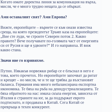
Когато имате директна линия за комуникация на върха,
мисля, че е много трудно нещата да се объркат.
Ами останалият свят? Ами Европа?
Вижте, европейците – върнете се към онази известна
среща, на която президентът Тръмп каза на европейците:
„Вие сте луди, че строите Северен поток 2. Какво
правите? Вече получавате по-голямата част от енергията
си от Русия и ще я удвоите?“ И го направиха. И виж
какво стана.
Значи ние го взривихме.
Путин. Някакъв норвежки рибар се е блъснал в него е
това, което прочетох. Но европейците започват да ритат
и крещят – но мисля, че и те ще трябва да възстановят
баланса. Германия има много небалансирана експортна
икономика. Те бяха на ръба на деиндустриализацията. Те
бяха обратното на нас: имаха скъпа енергия, зависеха от
Италия и страните на юг, за да поддържат еврото
подтиснато, и продаваха в Китай. Сега Китай се
превръща в техен конкурент.