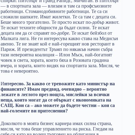
спирки: Питсбърг и Гранд Рапидс, Мичиган. В Питсбърг
— в спортната зала — влизам и там са профсъюзните
работници. Стоманодобивните работници. Те са си
сложили шапките. Имат жилетки. Те са там с децата си.
Беше много трогателно. Те просто искат по-добър живот.
Те искат техните общности да бъдат силни. Те искат
децата им да се справят по-добре. Те искат бейзбол от
Малката лига. Не ги интересува какво става на Медисън
авеню. Те не знаят кой е най-горещият нов ресторант в
Париж. И президентът Тръмп по някакъв начин събра
тази невероятна коалиция – Илон Мъск, най-богатият
човек в света, хората, които бяха в Розовата градина
вчера, и хората, които видях на спортанта зала. Мисля, че
това е невероятно.
И
нтересно. За какво се тревожите като министър на
финансите? Имам предвид, очевидно – вероятно
лежате в леглото през нощта, мислейки за всички
неща, които могат да се объркат с икономиката на
САЩ. Кои са – ако можете да бъдете честни – кои са
най-големите ви притеснения?
Доколкото в моята бизнес кариера имах силна страна,
мисля, че това беше управлението на риска. Гледам на
себе си като на водещ търговец на облигации в