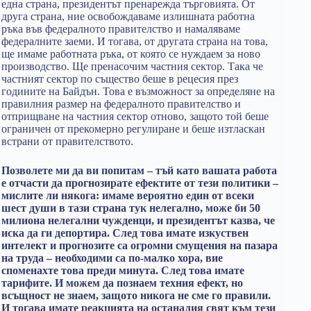
една страна, президентът пренарежда търговията. От
друга страна, ние освобождаваме излишната работна
ръка във федералното правителство и намаляваме
федералните заеми. И тогава, от другата страна на това,
ще имаме работната ръка, от която се нуждаем за ново
производство. Ще пренасочим частния сектор. Така че
частният сектор по същество беше в рецесия през
годините на Байдън. Това е възможност за определяне на
правилния размер на федералното правителство и
отприщване на частния сектор отново, защото той беше
ограничен от прекомерно регулиране и беше изтласкан
встрани от правителството.
Позволете ми да ви попитам – тъй като вашата работа
е отчасти да прогнозирате ефектите от тези политики –
мислите ли някога: имаме вероятно един от всеки
шест души в тази страна тук нелегално, може би 50
милиона нелегални чужденци, и президентът казва, че
иска да ги депортира. След това имате изкуствен
интелект и прогнозите са огромни смущения на пазара
на труда – необходими са по-малко хора, вие
споменахте това преди минута. След това имате
тарифите. И можем да познаем техния ефект, но
всъщност не знаем, защото никога не сме го правили.
И тогава имате реакцията на останалия свят към тези