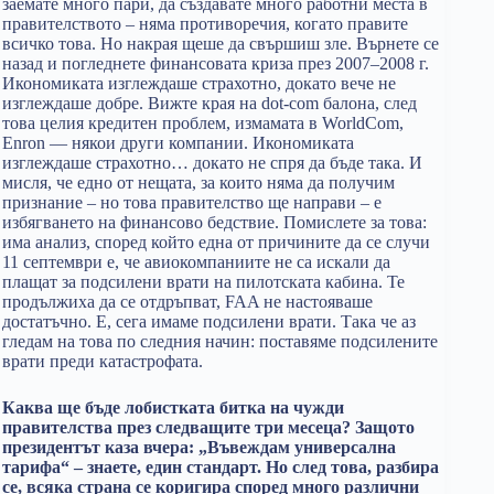
заемате много пари, да създавате много работни места в
правителството – няма противоречия, когато правите
всичко това. Но накрая щеше да свършиш зле. Върнете се
назад и погледнете финансовата криза през 2007–2008 г.
Икономиката изглеждаше страхотно, докато вече не
изглеждаше добре. Вижте края на dot-com балона, след
това целия кредитен проблем, измамата в WorldCom,
Enron — някои други компании. Икономиката
изглеждаше страхотно… докато не спря да бъде така. И
мисля, че едно от нещата, за които няма да получим
признание – но това правителство ще направи – е
избягването на финансово бедствие. Помислете за това:
има анализ, според който една от причините да се случи
11 септември е, че авиокомпаниите не са искали да
плащат за подсилени врати на пилотската кабина. Те
продължиха да се отдръпват, FAA не настояваше
достатъчно. Е, сега имаме подсилени врати. Така че аз
гледам на това по следния начин: поставяме подсилените
врати преди катастрофата.
Каква ще бъде лобистката битка на чужди
правителства през следващите три месеца? Защото
президентът каза вчера: „Въвеждам универсална
тарифа“ – знаете, един стандарт. Но след това, разбира
се, всяка страна се коригира според много различни