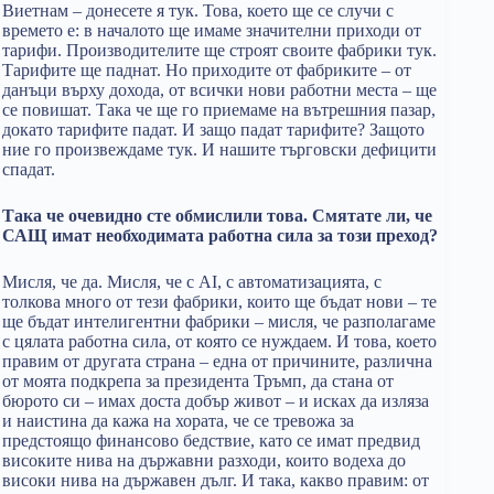
Виетнам – донесете я тук. Това, което ще се случи с
времето е: в началото ще имаме значителни приходи от
тарифи. Производителите ще строят своите фабрики тук.
Тарифите ще паднат. Но приходите от фабриките – от
данъци върху дохода, от всички нови работни места – ще
се повишат. Така че ще го приемаме на вътрешния пазар,
докато тарифите падат. И защо падат тарифите? Защото
ние го произвеждаме тук. И нашите търговски дефицити
спадат.
Така че очевидно сте обмислили това. Смятате ли, че
САЩ имат необходимата работна сила за този преход?
Мисля, че да. Мисля, че с AI, с автоматизацията, с
толкова много от тези фабрики, които ще бъдат нови – те
ще бъдат интелигентни фабрики – мисля, че разполагаме
с цялата работна сила, от която се нуждаем. И това, което
правим от другата страна – една от причините, различна
от моята подкрепа за президента Тръмп, да стана от
бюрото си – имах доста добър живот – и исках да изляза
и наистина да кажа на хората, че се тревожа за
предстоящо финансово бедствие, като се имат предвид
високите нива на държавни разходи, които водеха до
високи нива на държавен дълг. И така, какво правим: от