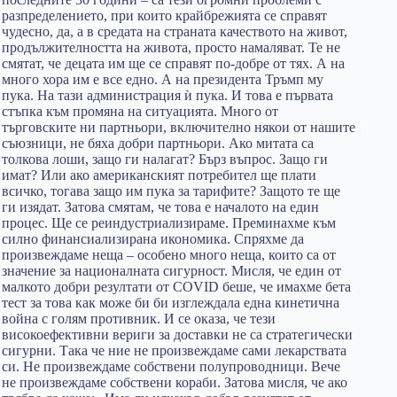
разпределението, при които крайбрежията се справят
чудесно, да, а в средата на страната качеството на живот,
продължителността на живота, просто намаляват. Те не
смятат, че децата им ще се справят по-добре от тях. А на
много хора им е все едно. А на президента Тръмп му
пука. На тази администрация ѝ пука. И това е първата
стъпка към промяна на ситуацията. Много от
търговските ни партньори, включително някои от нашите
съюзници, не бяха добри партньори. Ако митата са
толкова лоши, защо ги налагат? Бърз въпрос. Защо ги
имат? Или ако американският потребител ще плати
всичко, тогава защо им пука за тарифите? Защото те ще
ги изядат. Затова смятам, че това е началото на един
процес. Ще се реиндустриализираме. Преминахме към
силно финансиализирана икономика. Спряхме да
произвеждаме неща – особено много неща, които са от
значение за националната сигурност. Мисля, че един от
малкото добри резултати от COVID беше, че имахме бета
тест за това как може би би изглеждала една кинетична
война с голям противник. И се оказа, че тези
високоефективни вериги за доставки не са стратегически
сигурни. Така че ние не произвеждаме сами лекарствата
си. Не произвеждаме собствени полупроводници. Вече
не произвеждаме собствени кораби. Затова мисля, че ако