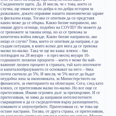
Съединените щати. Да. И мисля, че с това, което се
случва, ще имам все по-добра и по-добра история за
разказване, докато оправяме нашето икономическо здраве
и фискална къща. Тогава се опитвам да си представя
какво може да се обърка. Какво бихме направили, ако
имаше друго огнище, подобно на COVID? Не можете да
се тревожите за такива неща, но аз се тревожа за
кинетична война някъде. Какво бихме направили, ако
нещо се случи? Това, което се опитвам да направя, е да
създам ситуация, в която всеки ден мога да се тревожа
малко по-малко. Така че ще ви кажа: влязох – бях
потвърден на 28 януари – и през месец януари 10-
годишните лихвени проценти – което е може би най-
важният лихвен процент в страната, тъй като ипотеките
и капиталообразуването се основават на него – бяха
почти скочили до 5%. И мисля, че 5% могат да бъдат
неудобна зона за икономиката, за Министерството на
финансите, за емитирането на облигации. Сега, след като
влязох, се притеснявам малко по-малко. Но все още се
притеснявам. Имаме огромен дълг за прехвърляне. И се
притеснявам, че няма да направим интелигентните
съкращения и да се съсредоточим върху разхищението,
измамите и злоупотребите. Притеснявам се, че това ще
остане настрани. Тогава, от друга страна, се притеснявам,
че данъчната сметка по някакъв начин ще затъне. Можем