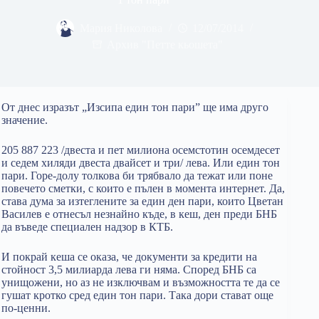
Мария Николова
12/07/2014
Архив "Петте кьошета"
От днес изразът „Изсипа един тон пари” ще има друго
значение.
205 887 223 /двеста и пет милиона осемстотин осемдесет
и седем хиляди двеста двайсет и три/ лева. Или един тон
пари. Горе-долу толкова би трябвало да тежат или поне
повечето сметки, с които е пълен в момента интернет. Да,
става дума за изтеглените за един ден пари, които Цветан
Василев е отнесъл незнайно къде, в кеш, ден преди БНБ
да въведе специален надзор в КТБ.
И покрай кеша се оказа, че документи за кредити на
стойност 3,5 милиарда лева ги няма. Според БНБ са
унищожени, но аз не изключвам и възможността те да се
гушат кротко сред един тон пари. Така дори стават още
по-ценни.