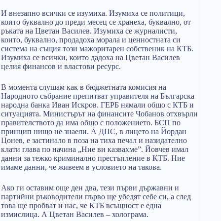
И внезапно всички се изумиха. Изумиха се политици,
които буквално до преди месец се хранеха, буквално, от
ръката на Цветан Василев. Изумиха се журналисти,
които, буквално, продадоха морала и ценностната си
система на същия този мажоритарен собственик на КТБ.
Изумиха се всички, които дадоха на Цветан Василев
целия финансов и властови ресурс.
В момента слушам как в бюджетната комисия на
Народното събрание препитват управителя на Българска
народна банка Иван Искров. ГЕРБ нямали общо с КТБ и
ситуацията. Министърът на финансите Чобанов отхвърли
правителството да има общо с положението. БСП по
принцип нищо не знаели. А ДПС, в лицето на Йордан
Цонев, е застинало в поза на тиха печал и назидателно
клати глава по начина „Ние ви казвахме”. Йовчев имал
данни за тежко криминално престъпление в КТБ. Ние
имаме данни, че живеем в условието на такова.
Ако ги оставим още ден два, тези първи държавни и
партийни ръководители първо ще убедят себе си, а след
това ще пробват и нас, че КТБ всъщност е една
измислица. А Цветан Василев – холограма.