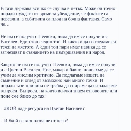
В тази държава всичко се случва в петък. Може би точно
поради нуждата от време за убеждение, че фактите са
нереални, а събитията са плод на болна фантазия. Само
че…
Не им се получи с Пеевски, няма да им се получи и с
Василев. Един тон е един тон. И както и да го гледаме си
тежи на мястото. А един тон пари имат навика да се
загнездват в съзнанието на измършавелия ни народ.
Защото не им се получи с Пеевски, няма да им се получи
и с Цветан Василев. Ние, макар и бавно, почнахме да се
учим да мислим критично. Да подлагаме нещата на
съмнение и оглед от възможно най-много точки. И
поради тази причина не трябва да спираме да си задаваме
въпроси. Въпроси, на които всички знаем отговорите или
поне сме близо до тях:
– #КОЙ даде ресурса на Цветан Василев?
– И #кой се възползваше от него?