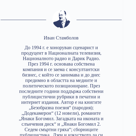
Иван Стамболов
До 1994 г. е хоноруван сценарист и
продуцент в Националната телевизия,
Националното радио и Дарик Радио.
През 1994 г. основава собствена
компания и се заема с консултантски
бизнес, с който се занимава и до днес
предимно в областта на медиите и
политическото позициониране. През
последните години поддържа собствени
публицистични рубрики в печатни и
интернет издания. Автор е на книгите
„Безобразна поезия“ (пародия);
„Додекамерон“ (12 новели), романите
„Янаки Богомил. Загадката на иконата и
слънчевия диск“ и „Янаки Богомил 2.
Седем смъртни гряха“; сборниците
публицистика „Дзен и изкуството да си