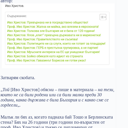
автор:
Затварям скобата.
„
Той
[Иво Христов]
обясни
– пише в материала –
на тези,
които не са били родени или са били малки преди 30
години, каква държава е била България и с какво сме се
гордеели
„.
Малък ли бях аз, когато паднаха бай Тошо и Берлинската
стена? Бях на 26 години (три години по-възрастен от
проф. Иво Христов) и тъкмо се дипломирах от