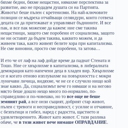
бяхме бедни, бяхме нещастни, нямахме перспектива за
развитие, ако не продадем душата си на Партията.
Животът беше пълен с кретенизми. На най-ключовите
позиции се мъдреха отчайващи селяндури, които готвеха
децата си да притежават и управляват бъднините. И все
пак, и все пак можехме да кажем: ние сме такива
нещастници, защото сме поробени от социализма, защото
не ни оставят да бъдем такива, каквито можем, и да
живеем така, както живеят белите хора при капитализма.
Не сме виновни, просто сме поробени, та затова…
И ето че от лаф на лаф дойде време да паднат Стената и
Тошо. Ние се хвърлихме в капитализма, в либералната
демокрация като напечени деца в хладен вир. Хвърлихме
се и когато отново изплувахме на повърхността с мокри
луничави личица, видяхме, че не се е случило нищо кой
знае какво. Да, социализмът вече го нямаше и на негово
място беше дошло нещо много по-нормално, по-
справедливо и по-човешко, но то
все още не беше
земният рай
, а все онзи същият, добрият стар живот,
пълен с тревоги и несправедливост, с усилие и отчаяние,
с безпътици и гибел, наред с радостта, щастието и
удовлетворението. Живот като живот. С тази разлика
обаче, че
в този живот вече нямаше ОПРАВДАНИЕ
.