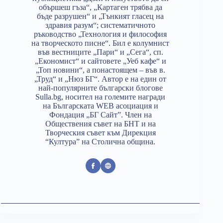
обършеш гъза“, „Картаген трябва да
бъде разрушен“ и „Тънкият гласец на
здравия разум“; систематичното
ръководство „Технология и философия
на творческото писне“. Бил е колумнист
във вестниците „Пари“ и „Сега“, сп.
„Економист“ и сайтовете „Уеб кафе“ и
„Топ новини“, а понастоящем – във в.
„Труд“ и „Нюз БГ“. Автор е на един от
най-популярните български блогове
Sulla.bg, носител на големите награди
на Българската WEB асоциация и
Фондация „БГ Сайт”. Член на
Обществения съвет на БНТ и на
Творческия съвет към Дирекция
“Култура” на Столична община.