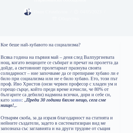
Иван Стамболов
04/05/2023
Общество
Кое беше най-хубавото на социализма?
Всяка година на първия май – деня след Валпургиевата
нощ, когато вещиците се събират и пречат на пролетта да
дойде, а световният пролетариат празнува своята
солидарност – ние започваме да се препираме хубаво ли е
било при социализма или не е било хубаво. Ето, този път
проф. Иво Христов (онзи червен професор с хладен ум и
горещо сърце, който преди време изчисли, че 80% от
българите са дебили) надмина всички, дори и себе си,
като
заяви
: „
Преди 30 години бяхме нещо, сега сме
нищо!
„.
Отварям скоба, за да изразя благодарност на статията и
нейните създатели, задето в систематизиран вид ме
запознаха със заглавията и на други трудове от същия