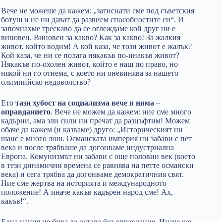
Вече не можеше да кажем: „затиснати сме под съветския
ботуш и не ни дават да развием способностите си“. И
започнахме трескаво да се оглеждаме кой друг ни е
виновен. Виновен за какво? Как за какво! За жалкия
живот, който водим! А кой каза, че този живот е жалък?
Кой каза, че ни се полага някакъв по-инакъв живот?
Някакъв по-охолен живот, който е наш по право, но
някой ни го отнема, с което ни оневинява за нашето
олимпийско недоволство?
Ето
тази хубост на социализма вече я няма –
оправданието
. Вече не можем да кажем: ние сме много
кадърни, ама зли сили ни пречат да разцъфтим! Можем
обаче да кажем (и казваме) друго: „Историческият ни
шанс е много лош. Османската империя ни забави с пет
века и после трябваше да догонваме индустриална
Европа. Комунизмът ни забави с още половин век (което
в тези динамични времена се равнява на петте османски
века) и сега трябва да догонваме демократичния свят.
Ние сме жертва на историята и международното
положение! А иначе какъв кадърен народ сме! Ах,
какъв!“.
Една нация не бива да остава без оправдание. Иначе ще