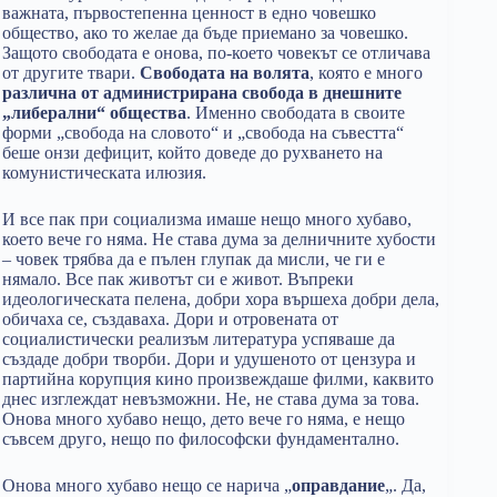
важната, първостепенна ценност в едно човешко
общество, ако то желае да бъде приемано за човешко.
Защото свободата е онова, по-което човекът се отличава
от другите твари.
Свободата на волята
, която е много
различна от администрирана свобода в днешните
„либерални“ общества
. Именно свободата в своите
форми „свобода на словото“ и „свобода на съвестта“
беше онзи дефицит, който доведе до рухването на
комунистическата илюзия.
И все пак при социализма имаше нещо много хубаво,
което вече го няма. Не става дума за делничните хубости
– човек трябва да е пълен глупак да мисли, че ги е
нямало. Все пак животът си е живот. Въпреки
идеологическата пелена, добри хора вършеха добри дела,
обичаха се, създаваха. Дори и отровената от
социалистически реализъм литература успяваше да
създаде добри творби. Дори и удушеното от цензура и
партийна корупция кино произвеждаше филми, каквито
днес изглеждат невъзможни. Не, не става дума за това.
Онова много хубаво нещо, дето вече го няма, е нещо
съвсем друго, нещо по философски фундаментално.
Онова много хубаво нещо се нарича „
оправдание
„. Да,