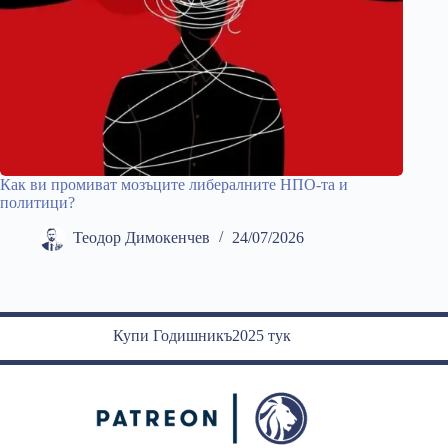
Как ви промиват мозъците либералните НПО-та и
политици?
Теодор Димокенчев
24/07/2026
Купи Годишникъ2025 тук