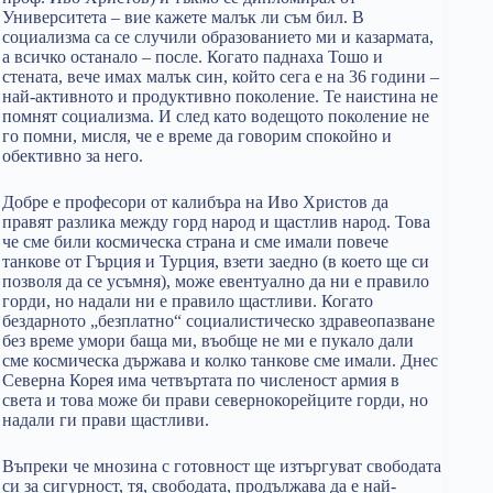
Университета – вие кажете малък ли съм бил. В
социализма са се случили образованието ми и казармата,
а всичко останало – после. Когато паднаха Тошо и
стената, вече имах малък син, който сега е на 36 години –
най-активното и продуктивно поколение. Те наистина не
помнят социализма. И след като водещото поколение не
го помни, мисля, че е време да говорим спокойно и
обективно за него.
Добре е професори от калибъра на Иво Христов да
правят разлика между горд народ и щастлив народ. Това
че сме били космическа страна и сме имали повече
танкове от Гърция и Турция, взети заедно (в което ще си
позволя да се усъмня), може евентуално да ни е правило
горди, но надали ни е правило щастливи. Когато
бездарното „безплатно“ социалистическо здравеопазване
без време умори баща ми, въобще не ми е пукало дали
сме космическа държава и колко танкове сме имали. Днес
Северна Корея има четвъртата по численост армия в
света и това може би прави севернокорейците горди, но
надали ги прави щастливи.
Въпреки че мнозина с готовност ще изтъргуват свободата
си за сигурност, тя, свободата, продължава да е най-