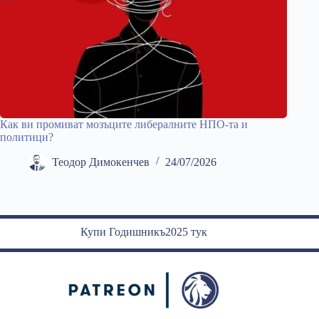
Как ви промиват мозъците либералните НПО-та и
политици?
Теодор Димокенчев
24/07/2026
Купи Годишникъ2025 тук