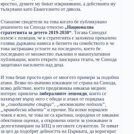
яростно, думите му биват изкривявани, а действията му
тълкувани като Евангелието от дявола.
Станахме свидетели на това когато бе публикувано
решението на Синода относно
„Национална
стратегията за детето 2019-2030“
. Тогава Синодът
излезе с позиция, че в стратегията е заложена прекалено
голяма държавна намеса в битието на семейството и че
това застрашава устоите на последното, което бе
последвано от множество лъжливи и манипулативни
публикации, които открито лансираха тезата, че Синода
защитавал насилието над деца.
И това беше просто един от многото примери за подобни
атаки. Всяко по-значимо изказване от страна на Синода,
всяко действие, което предизвиква някакъв медиен
интерес привлича
либералните лешояди
, които се
нахвърлят върху него с обиди и атаки от порядъка
за
„синодалните старци“
,
„московските подлоги“,
„мракобесни идиоти“
и прочие. На всеки нормален
човек е ясно, че това не са критики, породени от някакви
обективни оценки, а откровени опити за унижаване и
делегитимиране на БПЦ и неговите служители. Те нямат
за цел да подобрят дейността на Църквата, да коригират