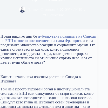
Даниел Стоилов
09/04/2019
Общество
Преди няколко дни бе
публикувана позицията на Синода
на БПЦ относно посещението на папа Франциск
и това
предизвика множество реакции в социалните мрежи. От
едната страна застанаха хора, които подкрепяха
решението, а от другата – хора, които демонстрираха
крайно негативното си отношение спрямо него. Коя от
двете групи обаче е права?
Като за начало нека изясним ролята на Синода в
Църквата
Той не е просто върховен орган в институционалната
система на БПЦ или съвкупност от стари монаси, които
доизживяват последните си години на високи постове.
Синодът като глава на Църквата освен ръководната и
административната си функции има и защитна – като