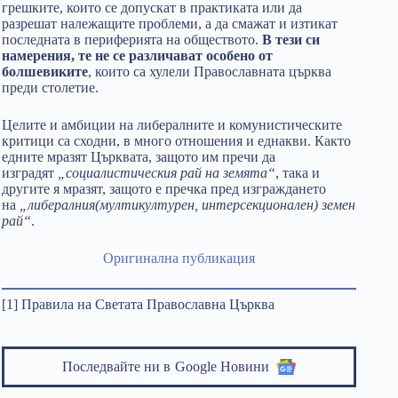
грешките, които се допускат в практиката или да
разрешат належащите проблеми, а да смажат и изтикат
последната в периферията на обществото.
В тези си
намерения, те не се различават особено от
болшевиките
, които са хулели Православната църква
преди столетие.
Целите и амбиции на либералните и комунистическите
критици са сходни, в много отношения и еднакви. Както
едните мразят Църквата, защото им пречи да
изградят
„социалистическия рай на земята“
, така и
другите я мразят, защото е пречка пред изграждането
на
„либералния(мултикултурен, интерсекционален) земен
рай“
.
Оригинална публикация
[1] Правила на Светата Православна Църква
Последвайте ни в
Google Новини