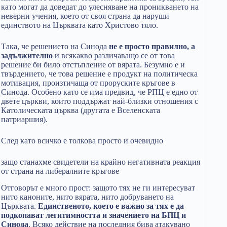
като могат да доведат до улесняване на проникването на
неверни учения, което от своя страна да наруши
единството на Църквата като Христово тяло.
Така, че решението на Синода
не е просто правилно, а
задължително
и всякакво различаващо се от това
решение би било отстъпление от вярата. Безумно е и
твърдението, че това решение е продукт на политическа
мотивация, произтичаща от проруските кръгове в
Синода. Особено като се има предвид, че РПЦ е едно от
двете църкви, които поддържат най-близки отношения с
Католическата църква (другата е Вселенската
патриаршия).
След като всичко е толкова просто и очевидно
защо станахме свидетели на крайно негативната реакция
от страна на либералните кръгове
Отговорът е много прост: защото тях не ги интересуват
нито каноните, нито вярата, нито добруването на
Църквата.
Единственото, което е важно за тях е да
подкопават легитимността и значението на БПЦ и
Синода
. Всяко действие на последния бива атакувано