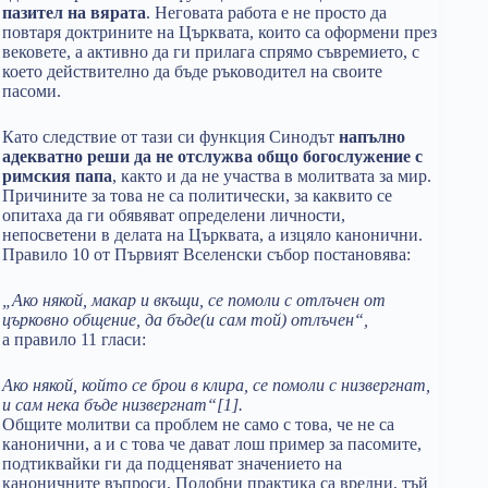
пазител на вярата
. Неговата работа е не просто да
повтаря доктрините на Църквата, които са оформени през
вековете, а активно да ги прилага спрямо съвремието, с
което действително да бъде ръководител на своите
пасоми.
Като следствие от тази си функция Синодът
напълно
адекватно реши да не отслужва общо богослужение с
римския папа
, както и да не участва в молитвата за мир.
Причините за това не са политически, за каквито се
опитаха да ги обявяват определени личности,
непосветени в делата на Църквата, а изцяло канонични.
Правило 10 от Първият Вселенски събор постановява:
„Ако някой, макар и вкъщи, се помоли с отлъчен от
църковно общение, да бъде(и сам той) отлъчен“,
а правило 11 гласи:
Ако някой, който се брои в клира, се помоли с низвергнат,
и сам нека бъде низвергнат“[1].
Общите молитви са проблем не само с това, че не са
канонични, а и с това че дават лош пример за пасомите,
подтиквайки ги да подценяват значението на
каноничните въпроси. Подобни практика са вредни, тъй