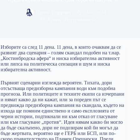
Ирена Тодорова
13/05/2014
Архив "Петте кьошета"
Изборите са след 11 дена. 11 дена, в които очаквам да се
развият два сценария – голям скандал подобен на т.нар.
„Костинбродска афера“ и ниска избирателна активност
или липса на политическа сензация и шум и ниска
избирателна активност.
Първият сценарии изглежда вероятен. Тихата, дори
отсъстваща предизборна кампания води към подобна
прогноза. Или политиците и техните екипи са изчерпани
и нямат какво да ни кажат, или за пореден път се
предвижда предизборна кампания на скандала, където на
изхода ще помним единствено и само експлозията от
черни истории, подтикнали ни към отказ от гласуване
или към гласуване „против“. Идея нямам какво би могло
да бъде скалъпено, дори не подозирам кой би могъл да
бъде жертвата, вероятно ще е ГЕРБ или БСП, или по-
скоро правителството на Пламен Орешарски. Преди