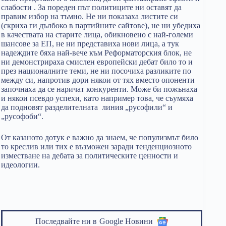
слабости . За пореден път политиците ни оставят да
правим избор на тъмно. Не ни показаха листите си
(скриха ги дълбоко в партийните сайтове), не ни убедиха
в качествата на старите лица, обикновено с най-големи
шансове за ЕП, не ни представиха нови лица, а тук
надеждите бяха най-вече към Реформаторския блок, не
ни демонстрираха смислен европейски дебат било то и
през националните теми, не ни посочиха разликите по
между си, напротив дори някои от тях вместо опоненти
започнаха да се наричат конкуренти. Може би пожънаха
и някои псевдо успехи, като например това, че съумяха
да подновят разделителната линия „русофили“ и
„русофоби“.
От казаното дотук е важно да знаем, че популизмът било
то креслив или тих е възможен заради тенденциозното
изместване на дебата за политическите ценности и
идеологии.
Последвайте ни в
Google Новини