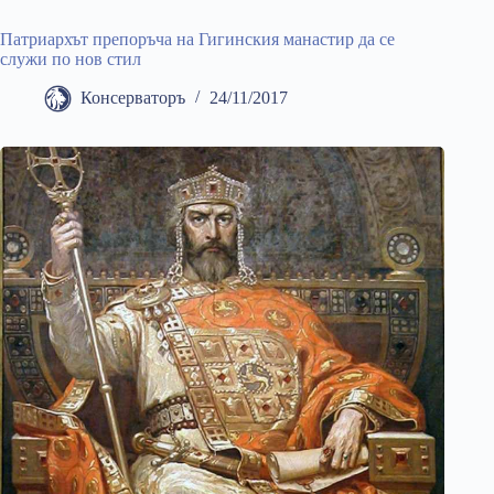
Патриархът препоръча на Гигинския манастир да се
служи по нов стил
Консерваторъ
24/11/2017