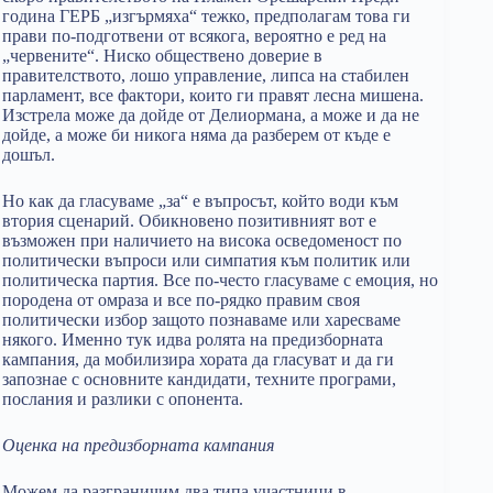
година ГЕРБ „изгърмяха“ тежко, предполагам това ги
прави по-подготвени от всякога, вероятно е ред на
„червените“. Ниско обществено доверие в
правителството, лошо управление, липса на стабилен
парламент, все фактори, които ги правят лесна мишена.
Изстрела може да дойде от Делиормана, а може и да не
дойде, а може би никога няма да разберем от къде е
дошъл.
Но как да гласуваме „за“ е въпросът, който води към
втория сценарий. Обикновено позитивният вот е
възможен при наличието на висока осведоменост по
политически въпроси или симпатия към политик или
политическа партия. Все по-често гласуваме с емоция, но
породена от омраза и все по-рядко правим своя
политически избор защото познаваме или харесваме
някого. Именно тук идва ролята на предизборната
кампания, да мобилизира хората да гласуват и да ги
запознае с основните кандидати, техните програми,
послания и разлики с опонента.
Оценка на предизборната кампания
Можем да разграничим два типа участници в