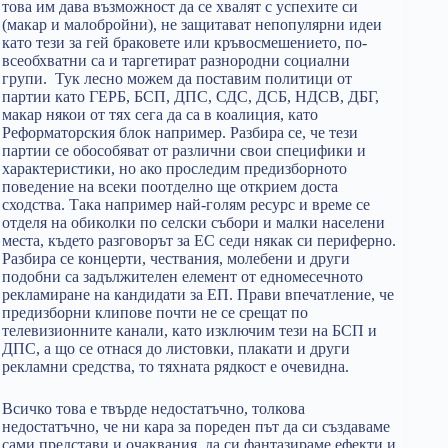
това им дава възможност да се хвалят с успехите си
(макар и малобройни), не защитават непопулярни идеи
като тези за гей браковете или кръвосмешението, по-
всеобхватни са и таргетират разнородни социални
групи. Тук лесно можем да поставим политици от
партии като ГЕРБ, БСП, ДПС, СДС, ДСБ, НДСВ, ДБГ,
макар някои от тях сега да са в коалиция, като
Реформаторския блок например. Разбира се, че тези
партии се обособяват от различни свои специфики и
характеристики, но ако проследим предизборното
поведение на всеки поотделно ще открием доста
сходства. Така например най-голям ресурс и време се
отделя на обиколки по селски събори и малки населени
места, където разговорът за ЕС седи някак си периферно.
Разбира се концерти, чествания, молебени и други
подобни са задължителен елемент от едномесечното
рекламиране на кандидати за ЕП. Прави впечатление, че
предизборни клипове почти не се срещат по
телевизионните канали, като изключим тези на БСП и
ДПС, а що се отнася до листовки, плакати и други
рекламни средства, то тяхната рядкост е очевидна.
Всичко това е твърде недостатъчно, толкова
недостатъчно, че ни кара за пореден път да си създаваме
сами представи и очаквания, да си фантазираме ефекти и