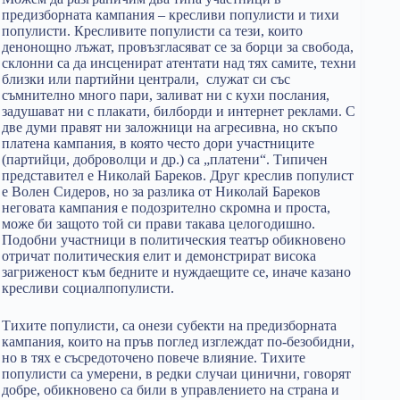
предизборната кампания – кресливи популисти и тихи
популисти. Кресливите популисти са тези, които
денонощно лъжат, провъзгласяват се за борци за свобода,
склонни са да инсценират атентати над тях самите, техни
близки или партийни централи, служат си със
съмнително много пари, заливат ни с кухи послания,
задушават ни с плакати, билборди и интернет реклами. С
две думи правят ни заложници на агресивна, но скъпо
платена кампания, в която често дори участниците
(партийци, доброволци и др.) са „платени“. Типичен
представител е Николай Бареков. Друг креслив популист
е Волен Сидеров, но за разлика от Николай Бареков
неговата кампания е подозрително скромна и проста,
може би защото той си прави такава целогодишно.
Подобни участници в политическия театър обикновено
отричат политическия елит и демонстрират висока
загриженост към бедните и нуждаещите се, иначе казано
кресливи социалпопулисти.
Тихите популисти, са онези субекти на предизборната
кампания, които на пръв поглед изглеждат по-безобидни,
но в тях е съсредоточено повече влияние. Тихите
популисти са умерени, в редки случаи цинични, говорят
добре, обикновено са били в управлението на страна и