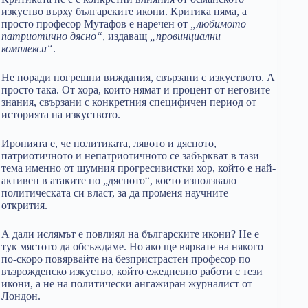
изкуство върху българските икони. Критика няма, а
просто професор Мутафов е наречен от
„любимото
патриотично дясно“
, издаващ
„провинциални
комплекси“
.
Не поради погрешни виждания, свързани с изкуството. А
просто така. От хора, които нямат и процент от неговите
знания, свързани с конкретния специфичен период от
историята на изкуството.
Иронията е, че политиката, лявото и дясното,
патриотичното и непатриотичното се забъркват в тази
тема именно от шумния прогресивистки хор, който е най-
активен в атаките по „дясното“, което използвало
политическата си власт, за да променя научните
открития.
А дали ислямът е повлиял на българските икони? Не е
тук мястото да обсъждаме. Но ако ще вярвате на някого –
по-скоро повярвайте на безпристрастен професор по
възрожденско изкуство, който ежедневно работи с тези
икони, а не на политически ангажиран журналист от
Лондон.