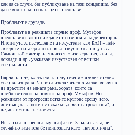
как да се случи, без публикуване на тази концепция, без
да се види какво и как ще се представи.
Проблемът е другаде.
Проблемът е в реакцията спрямо проф. Мутафов,
представил своето виждане от позицията на директор на
Института за изследване на изкуствата към БАН – най-
авторитетната организация за изкуствознание у нас.
Самият той е автор на множество изследвания, книги,
доклади и др., уважаван изкуствовед от всички
специалисти.
Вярна или не, коректна или не, темата е изключително
специализирана. У нас са изключително малко, вероятно
на пръстите на едната ръка, хората, които са
приблизително на нивото на проф. Мутафов. Но
реакцията от прогресивистките кръгове срещу него,
опитващ да защити не някакъв „прост патриотизъм“, а
научна истина, не закъсня.
Не заради погрешни научни факти. Заради факта, че
случайно тази теза бе припозната като „патриотична“.