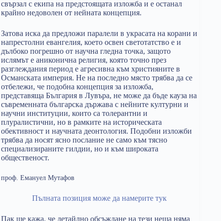
свързал с екипа на предстоящата изложба и е останал
крайно недоволен от нейната концепция.
Затова иска да предложи паралели в украсата на корани и
напрестолни евангелия, което освен светотатство е и
дълбоко погрешно от научна гледна точка, защото
ислямът е аниконична религия, която точно през
разглеждания период е агресивна към християните в
Османската империя. Не на последно място трябва да се
отбележи, че подобна концепция за изложба,
представяща България в Лувъра, не може да бъде кауза на
съвременната българска държава с нейните културни и
научни институции, които са толерантни и
плуралистични, но в рамките на историческата
обективност и научната деонтология. Подобни изложби
трябва да носят ясно послание не само към тясно
специализираните гилдии, но и към широката
общественост.
проф. Емануел Мутафов
Пълната позиция може да намерите тук
Пак ще кажа, че детайлно обсъждане на тези неща няма