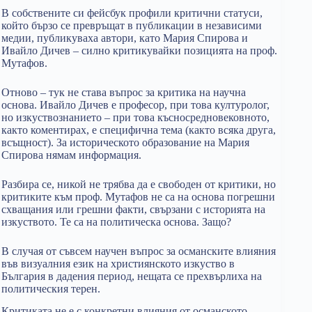
В собствените си фейсбук профили критични статуси,
който бързо се превръщат в публикации в независими
медии, публикуваха автори, като Мария Спирова и
Ивайло Дичев – силно критикувайки позицията на проф.
Мутафов.
Отново – тук не става въпрос за критика на научна
основа. Ивайло Дичев е професор, при това културолог,
но изкуствознанието – при това късносредновековното,
както коментирах, е специфична тема (както всяка друга,
всъщност). За историческото образование на Мария
Спирова нямам информация.
Разбира се, никой не трябва да е свободен от критики, но
критиките към проф. Мутафов не са на основа погрешни
схващания или грешни факти, свързани с историята на
изкуството. Те са на политическа основа. Защо?
В случая от съвсем научен въпрос за османските влияния
във визуалния език на християнското изкуство в
България в дадения период, нещата се прехвърлиха на
политическия терен.
Критиката не е с конкретни влияния от османското