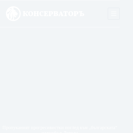
Skip
to
content
Пропуканият прогресивистки поглед към „българската“
изложба в Лувъра