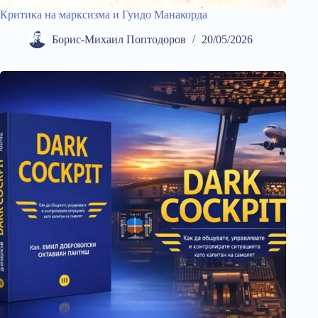
Критика на марксизма и Гуидо Манакорда
Борис-Михаил Поптодоров
20/05/2026