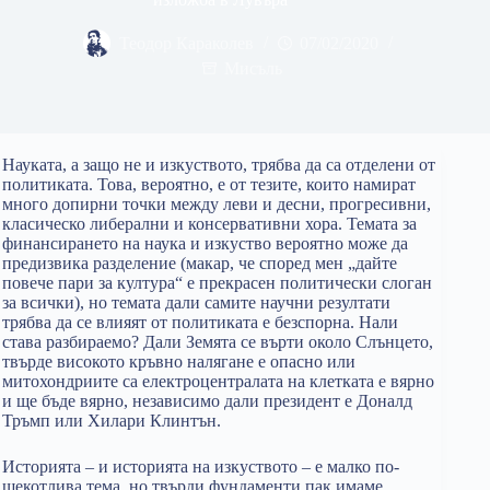
Теодор Караколев
07/02/2020
Мисъль
Науката, а защо не и изкуството, трябва да са отделени от
политиката. Това, вероятно, е от тезите, които намират
много допирни точки между леви и десни, прогресивни,
класическо либерални и консервативни хора. Темата за
финансирането на наука и изкуство вероятно може да
предизвика разделение (макар, че според мен „дайте
повече пари за култура“ е прекрасен политически слоган
за всички), но темата дали самите научни резултати
трябва да се влияят от политиката е безспорна. Нали
става разбираемо? Дали Земята се върти около Слънцето,
твърде високото кръвно налягане е опасно или
митохондриите са електроцентралата на клетката е вярно
и ще бъде вярно, независимо дали президент е Доналд
Тръмп или Хилари Клинтън.
Историята – и историята на изкуството – е малко по-
щекотлива тема, но твърди фундаменти пак имаме.