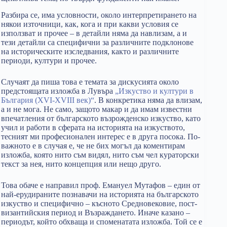
Разбира се, има условности, около интерпретирането на
някои източници, как, кога и при какви условия се
използват и прочее – в детайли няма да навлизам, а и
тези детайли са специфични за различните подклонове
на историческите изследвания, както и различните
периоди, култури и прочее.
Случаят да пиша това е темата за дискусията около
предстоящата изложба в Лувъра
„Изкуство и култури в
България (XVI-XVIII век)“
. В конкретика няма да влизам,
а и не мога. Не само, защото макар и да имам известни
впечатления от българското възрожденско изкуство, като
учил и работи в сферата на историята на изкуството,
тесният ми професионален интерес е в друга посока. По-
важното е в случая е, че не бих могъл да коментирам
изложба, която нито съм видял, нито съм чел кураторски
текст за нея, нито концепция или нещо друго.
Това обаче е направил проф. Емануел Мутафов – един от
най-ерудираните познавачи на историята на българското
изкуство и специфично – късното Средновековие, пост-
византийския период и Възраждането. Иначе казано –
периодът, който обхваща и споменатата изложба. Той се е