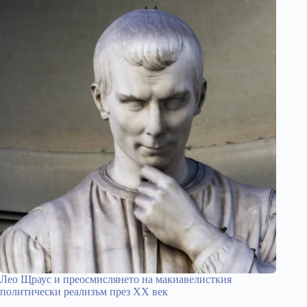
Лео Щраус и преосмислянето на макиавелисткия
политически реализъм през ХХ век