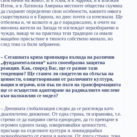
своя начин на живот. И в Азия, и в Африка, и в Близкия
Изток, и в Латинска Америка местните общества съумяха
да съхранят определени свои особености, каквито някога
съществуваха и в Европа, но днес почти са изчезнали. Ще
отбележа и, че колкото и да е парадоксално, в очите на
мнозина жители на Запада те изглеждат неразбираеми и
чужди, макар че на практика тези традиции са имали
мащабно присъствие в тяхното собствено минало, но
след това са били забравени.
– Сегашната криза провокира възхода на различни
„фундаментализми“ като своеобразна защитна
реакция. Как, според Вас, ще се развие тази
тенденция? Ще станем ли свидетели на сблъсък на
ценности, олицетворявани от различните култури,
нации и играчи, или пък по пътя на трансформацията
ще се осъществи адаптиране на радикалното мислене
към наложилия се модел?
– Днешната глобализация следва да се разглежда като
диалектично движение. От една страна, тя изравнява, т.е.
стреми се да направи света еднороден, да го превърне в
огромен единен пазар, изкоренявайки ценностите,
присъщи на отделните култури и ликвидирайки
разнообразието от езици и народи. От друга страна, това