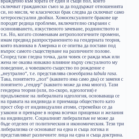
враждебно към хората от един и същи пол, които
сключват граждански съюз за да поддържат отношенията
си, но мисля, че класически брак следва да сключват само
хетеросексуални двойки. Хомосексуалните бракове ще
породят редица проблеми, включително свързани с
осиновяването, изкуственото зачеване, роднинството и
т.н. Но, когато споменавам антропологичните промени,
имам предвид разпространението на гендерната теория,
която възниква в Америка и се опитва да постави под
въпрос самото съществуване на различните полове.
Според тази гледна точка, дали човек се ражда мъж или
жена не оказва никакво влияние върху сексуалното му
поведение, а човешкото същество по рождение е
„неутрално“, т.е. представлява своеобразна
tabula
rasa
.
Така, понятието „пол“ (каквито има само два) се заменя с
понятието „гендер“ (каквито може да има много). Тази
гендерна теория (или, по-скоро, идеология) е
продължение на либералната идеология, основаваща се
на правата на индивида и приемаща обществото като
прост сбор от индивидуални атоми, стремейки се да
узакони и превърне в норма всички прищевки и желания
на индивидите. Социалният либерализъм не може да
бъде отделен от политическия и икономическия. Тези три
либерализма се основават на една и съща логика и
представляват различните лица на една и съща доктрина.