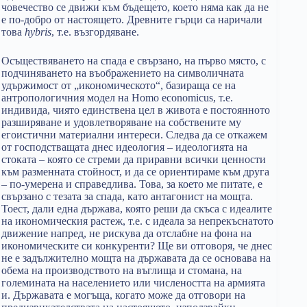
човечество се движи към бъдещето, което няма как да не
е по-добро от настоящето. Древните гърци са наричали
това
hybris
, т.е. възгордяване.
Осъществяването на спада е свързано, на първо място, с
подчиняването на въображението на символичната
удържимост от „икономическото“, базираща се на
антропологичния модел на Homo еconomicus, т.е.
индивида, чиято единствена цел в живота е постоянното
разширяване и удовлетворяване на собствените му
егоистични материални интереси. Следва да се откажем
от господстващата днес идеология – идеологията на
стоката – която се стреми да приравни всички ценности
към разменната стойност, и да се ориентираме към друга
– по-умерена и справедлива. Това, за което ме питате, е
свързано с тезата за спада, като антагонист на мощта.
Тоест, дали една държава, която реши да скъса с идеалите
на икономическия растеж, т.е. с идеала за непрекъснатото
движение напред, не рискува да отслабне на фона на
икономическите си конкуренти? Ще ви отговоря, че днес
не е задължително мощта на държавата да се основава на
обема на производството на въглища и стомана, на
големината на населението или числеността на армията
и. Държавата е могъща, когато може да отговори на