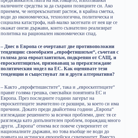
предизвикателствата на настоящето, използвайки
наличните средства за да съхрани позициите си. Ако
приемем, че непрекъснатият растеж, в крайна сметка,
води до икономическа, технологична, политическа и
социална катастрофа, най-малко засегнати от нея ще се
окажат онези държави, които съзнателно реализират
политика на рационален икономически спад.
– Днес в Европа се очертават две противоположни
тенденции: своеобразен „еврофетишизъм“, съчетан с
голяма доза евроатлантизъм, подкрепян от САЩ, и
евроскептицизъм, призоваващ за преразглеждане
политическия модел на ЕС. Как оценявате тези
тенденции и съществуват ли и други алтернативи?
– Както „еврофетишистите“, така и „евроскептиците“
правят голяма грешка, смесвайки понятията ЕС и
Европа. През последните години лагерът на
евроскептиците значително се разшири, за което си има
причини. Докато преди двайсетина години „Европа“
изглеждаше решението за всички проблеми, днес тя се
разглежда като допълнителен проблем, пораждащ много
други. „Европа“ отнема все повече суверенитет от
националните държави, но това въобще не води до
появата на истински европейски суверенитет. Вместо