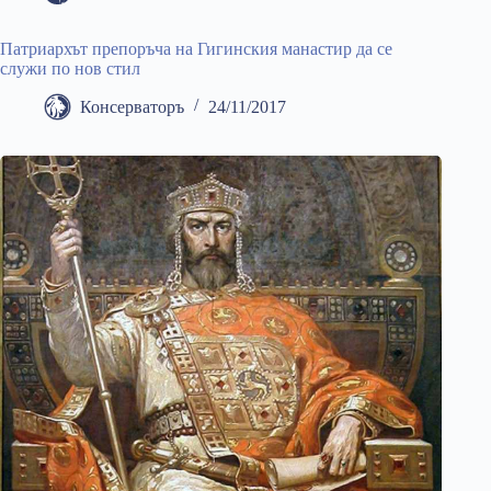
Патриархът препоръча на Гигинския манастир да се
служи по нов стил
Консерваторъ
24/11/2017