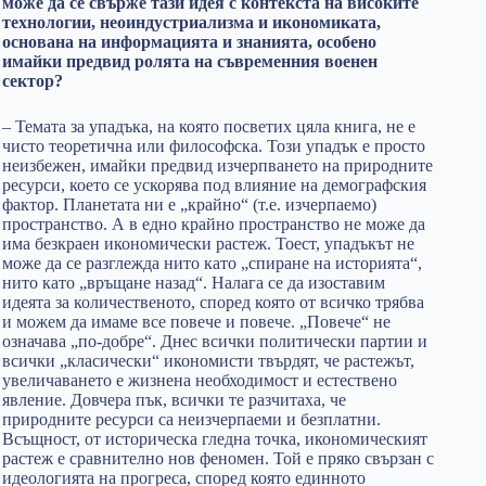
може да се свърже тази идея с контекста на високите
технологии, неоиндустриализма и икономиката,
основана на информацията и знанията, особено
имайки предвид ролята на съвременния военен
сектор?
– Темата за упадъка, на която посветих цяла книга, не е
чисто теоретична или философска. Този упадък е просто
неизбежен, имайки предвид изчерпването на природните
ресурси, което се ускорява под влияние на демографския
фактор. Планетата ни е „крайно“ (т.е. изчерпаемо)
пространство. А в едно крайно пространство не може да
има безкраен икономически растеж. Тоест, упадъкът не
може да се разглежда нито като „спиране на историята“,
нито като „връщане назад“. Налага се да изоставим
идеята за количественото, според която от всичко трябва
и можем да имаме все повече и повече. „Повече“ не
означава „по-добре“. Днес всички политически партии и
всички „класически“ икономисти твърдят, че растежът,
увеличаването е жизнена необходимост и естествено
явление. Довчера пък, всички те разчитаха, че
природните ресурси са неизчерпаеми и безплатни.
Всъщност, от историческа гледна точка, икономическият
растеж е сравнително нов феномен. Той е пряко свързан с
идеологията на прогреса, според която единното