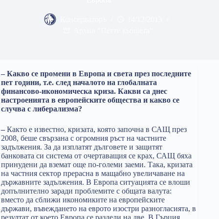
Консерваторъ
14/12/2013
Архив "Петте кьошета"
– Какво се промени в Европа и света през последните
пет години, т.е. след началото на глобалната
финансово-икономическа криза. Какви са днес
настроенията в европейските общества и какво се
случва с либерализма?
–
Както е известно, кризата, която започна в САЩ през
2008, беше свързана с огромния ръст на частните
задължения. За да изплатят дълговете и защитят
банковата си система от очертаващия се крах, САЩ бяха
принудени да вземат още по-големи заеми. Така, кризата
на частния сектор прерасна в мащабно увеличаване на
държавните задължения. В Европа ситуацията се влоши
допълнително заради проблемите с общата валута:
вместо да сближи икономиките на европейските
държави, въвеждането на еврото изостри разногласията, в
резултат от което Европа се раздели на две. В Гърция,