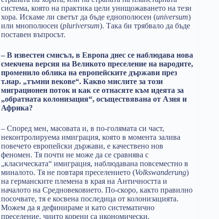
система, която на практика цели унищожаването на тези
хора. Искаме ли светът да бъде еднополюсен (
universum
)
или мнополюсен (
pluriversum
). Така би трябвало да бъде
поставен въпросът.
– В известен смисъл, в Европа днес се наблюдава нова
смекчена версия на Великото преселение на народите,
променило облика на европейските държави през
т.нар. „тъмни векове“. Какво мислите за този
миграционен поток и как се отнасяте към идеята за
„обратната колонизация“, осъществявана от Азия и
Африка?
– Според мен, масовата и, в по-голямата си част,
неконтролируема имиграция, която в момента залива
повечето европейски държави, е качествено нов
феномен. Тя почти не може да се сравнява с
„класическата“ имиграция, наблюдавана повсеместно в
миналото. Тя не повтаря преселението (
Volkswanderung
)
на германските племена в края на Античността и
началото на Средновековието. По-скоро, както правилно
посочвате, тя е косвена последица от колонизацията.
Можем да я дефинираме и като систематично
преселение, чиито корени са икономически.