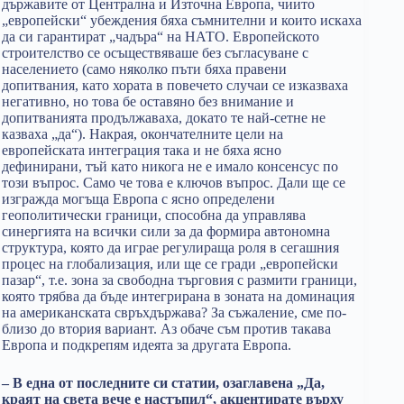
държавите от Централна и Източна Европа, чиито
„европейски“ убеждения бяха съмнителни и които искаха
да си гарантират „чадъра“ на НАТО. Европейското
строителство се осъществяваше без съгласуване с
населението (само няколко пъти бяха правени
допитвания, като хората в повечето случаи се изказваха
негативно, но това бе оставяно без внимание и
допитванията продължаваха, докато те най-сетне не
казваха „да“). Накрая, окончателните цели на
европейската интеграция така и не бяха ясно
дефинирани, тъй като никога не е имало консенсус по
този въпрос. Само че това е ключов въпрос. Дали ще се
изгражда могъща Европа с ясно определени
геополитически граници, способна да управлява
синергията на всички сили за да формира автономна
структура, която да играе регулираща роля в сегашния
процес на глобализация, или ще се гради „европейски
пазар“, т.е. зона за свободна търговия с размити граници,
която трябва да бъде интегрирана в зоната на доминация
на американската свръхдържава? За съжаление, сме по-
близо до втория вариант. Аз обаче съм против такава
Европа и подкрепям идеята за другата Европа.
– В една от последните си статии, озаглавена „Да,
краят на света вече е настъпил“, акцентирате върху