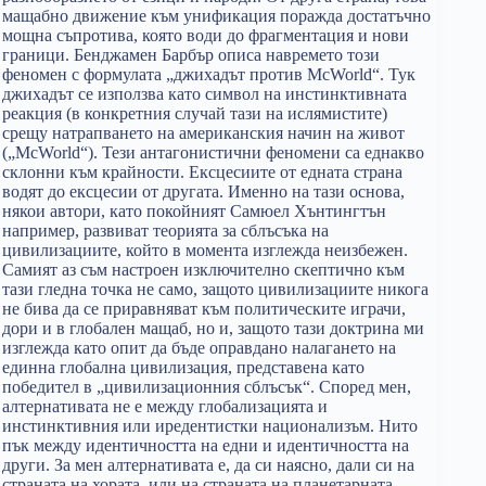
мащабно движение към унификация поражда достатъчно
мощна съпротива, която води до фрагментация и нови
граници. Бенджамен Барбър описа навремето този
феномен с формулата „джихадът против McWorld“. Тук
джихадът се използва като символ на инстинктивната
реакция (в конкретния случай тази на ислямистите)
срещу натрапването на американския начин на живот
(„McWorld“). Тези антагонистични феномени са еднакво
склонни към крайности. Ексцесиите от едната страна
водят до ексцесии от другата. Именно на тази основа,
някои автори, като покойният Самюел Хънтингтън
например, развиват теорията за сблъсъка на
цивилизациите, който в момента изглежда неизбежен.
Самият аз съм настроен изключително скептично към
тази гледна точка не само, защото цивилизациите никога
не бива да се приравняват към политическите играчи,
дори и в глобален мащаб, но и, защото тази доктрина ми
изглежда като опит да бъде оправдано налагането на
единна глобална цивилизация, представена като
победител в „цивилизационния сблъсък“. Според мен,
алтернативата не е между глобализацията и
инстинктивния или иредентистки национализъм. Нито
пък между идентичността на едни и идентичността на
други. За мен алтернативата е, да си наясно, дали си на
страната на хората, или на страната на планетарната