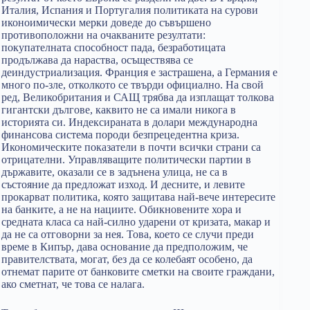
Италия, Испания и Португалия политиката на сурови
иконоимически мерки доведе до съвършено
противоположни на очакваните резултати:
покупателната способност пада, безработицата
продължава да нараства, осъществява се
деиндустриализация. Франция е застрашена, а Германия е
много по-зле, отколкото се твърди официално. На свой
ред, Великобритания и САЩ трябва да изплащат толкова
гигантски дългове, каквито не са имали никога в
историята си. Индексираната в долари международна
финансова система породи безпрецедентна криза.
Икономическите показатели в почти всички страни са
отрицателни. Управляващите политически партии в
държавите, оказали се в задънена улица, не са в
състояние да предложат изход. И десните, и левите
прокарват политика, която защитава най-вече интересите
на банките, а не на нациите. Обикновените хора и
средната класа са най-силно ударени от кризата, макар и
да не са отговорни за нея. Това, което се случи преди
време в Кипър, дава основание да предположим, че
правителствата, могат, без да се колебаят особено, да
отнемат парите от банковите сметки на своите граждани,
ако сметнат, че това се налага.