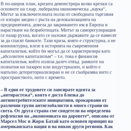
В по-широк план, кризата демонстрира колко крехки са
основите на т.нар. либерална икономическа „наука“.
Митът за изключителната полза от свободната търговия
се изпари заедно с ръста на делокализацията на
предприятията, довела до закриването им в Европа и
нарастване на безработицата. Митът за саморегулиращия
се пазар рухна, когато се наложи държавите да се намесят
за да спасят банките. Тази криза, която е структурна, а не
конюнктурна, влезе в историята на съвременния
капитализъм, който би могъл да се характеризира като
„абсолютен капитализъм“ – т.е. това е финансов
капитализъм, който излиза далеч отвъд рамките на
познатия ни пазарен или индустриален, и който е
напълно детериториализиран и не се съобразява нито с
пространството, нито с времето.
– В един от трудовете си лансирате идеята за
„антирастежа“, която е доста близка до
антипотребителските инициативи, прокарвани от
различни групи антиглобалисти в много страни по
света. От друга страна сме свидетели на определена
рефлексия на „икономиката на даровете“, описана от
Марсел Мос и Жорж Батай като основен принцип на
американската нация и на някои други региони. Как