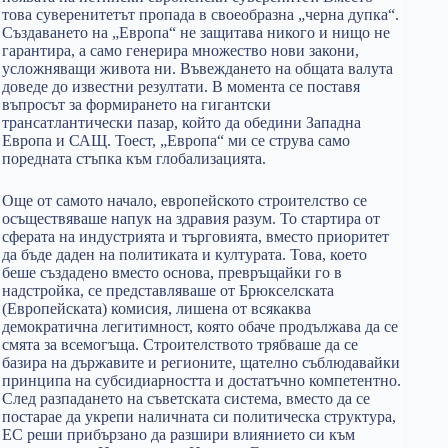
това суверенитетът пропада в своеобразна „черна дупка“.
Създаването на „Европа“ не защитава никого и нищо не
гарантира, а само генерира множество нови закони,
усложняващи живота ни. Въвеждането на общата валута
доведе до известни резултати. В момента се поставя
въпросът за формирането на гигантски
трансатлантически пазар, който да обедини Западна
Европа и САЩ. Тоест, „Европа“ ми се струва само
поредната стъпка към глобализацията.
Още от самото начало, европейското строителство се
осъществяваше напук на здравия разум. То стартира от
сферата на индустрията и търговията, вместо приоритет
да бъде даден на политиката и културата. Това, което
беше създадено вместо основа, превръщайки го в
надстройка, се представляваше от Брюкселската
(Европейската) комисия, лишена от всякаква
демократична легитимност, която обаче продължава да се
смята за всемогъща. Строителството трябваше да се
базира на държавите и регионите, щателно съблюдавайки
принципа на субсидиарността и достатъчно компетентно.
След разпадането на съветската система, вместо да се
постарае да укрепи наличната си политическа структура,
ЕС реши прибързано да разшири влиянието си към