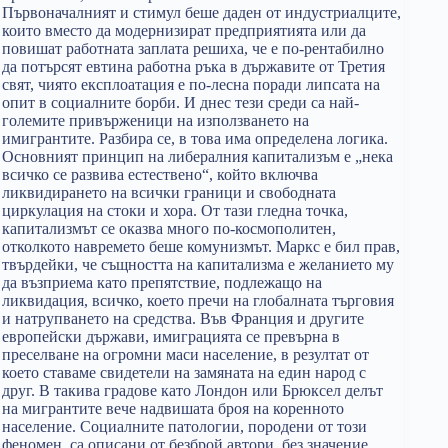
Първоначалният и стимул беше даден от индустриалците,
които вместо да модернизират предприятията или да
повишат работната заплата решиха, че е по-рентабилно
да потърсят евтина работна ръка в държавите от Третия
свят, чиято експлоатация е по-лесна поради липсата на
опит в социалните борби. И днес тези среди са най-
големите привърженици на използването на
имигрантите. Разбира се, в това има определена логика.
Основният принцип на либералния капитализъм е „нека
всичко се развива естествено“, който включва
ликвидирането на всички граници и свободната
циркулация на стоки и хора. От тази гледна точка,
капитализмът се оказва много по-космополитен,
отколкото навремето беше комунизмът. Маркс е бил прав,
твърдейки, че същността на капитализма е желанието му
да възприема като препятствие, подлежащо на
ликвидация, всичко, което пречи на глобалната търговия
и натрупването на средства. Във Франция и другите
европейски държави, имиграцията се превърна в
преселване на огромни маси население, в резултат от
което ставаме свидетели на замяната на един народ с
друг. В такива градове като Лондон или Брюксел делът
на мигрантите вече надвишата броя на коренното
население. Социалните патологии, породени от този
феномен, са описани от безброй автори, без значение,