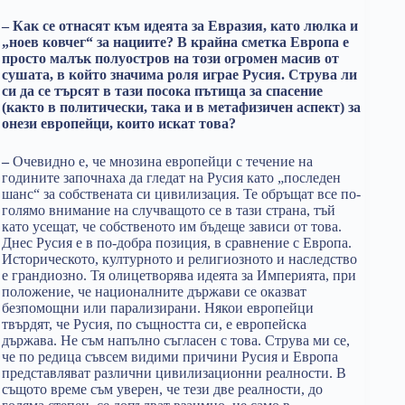
– Как се отнасят към идеята за Евразия, като люлка и
„ноев ковчег“ за нациите? В крайна сметка Европа е
просто малък полуостров на този огромен масив от
сушата, в който значима роля играе Русия. Струва ли
си да се търсят в тази посока пътища за спасение
(както в политически, така и в метафизичен аспект) за
онези европейци, които искат това?
–
Очевидно е, че мнозина европейци с течение на
годините започнаха да гледат на Русия като „последен
шанс“ за собствената си цивилизация. Те обръщат все по-
голямо внимание на случващото се в тази страна, тъй
като усещат, че собственото им бъдеще зависи от това.
Днес Русия е в по-добра позиция, в сравнение с Европа.
Историческото, културното и религиозното и наследство
е грандиозно. Тя олицетворява идеята за Империята, при
положение, че националните държави се оказват
безпомощни или парализирани. Някои европейци
твърдят, че Русия, по същността си, е европейска
държава. Не съм напълно съгласен с това. Струва ми се,
че по редица съвсем видими причини Русия и Европа
представляват различни цивилизационни реалности. В
същото време съм уверен, че тези две реалности, до