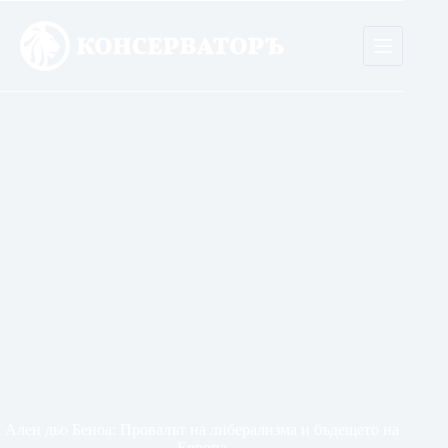
Skip
to
content
Ален дьо Беноа: Провалът на либерализма и бъдещето на
Европа