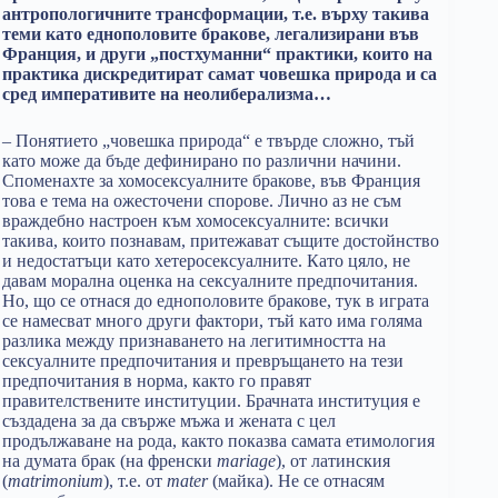
антропологичните трансформации, т.е. върху такива
теми като еднополовите бракове, легализирани във
Франция, и други „постхуманни“ практики, които на
практика дискредитират самат човешка природа и са
сред императивите на неолиберализма…
– Понятието „човешка природа“ е твърде сложно, тъй
като може да бъде дефинирано по различни начини.
Споменахте за хомосексуалните бракове, във Франция
това е тема на ожесточени спорове. Лично аз не съм
враждебно настроен към хомосексуалните: всички
такива, които познавам, притежават същите достойнство
и недостатъци като хетеросексуалните. Като цяло, не
давам морална оценка на сексуалните предпочитания.
Но, що се отнася до еднополовите бракове, тук в играта
се намесват много други фактори, тъй като има голяма
разлика между признаването на легитимността на
сексуалните предпочитания и превръщането на тези
предпочитания в норма, както го правят
правителствените институции. Брачната институция е
създадена за да свърже мъжа и жената с цел
продължаване на рода, както показва самата етимология
на думата брак (на френски
mariage
), от латинския
(
matrimonium
), т.е. от
mater
(майка). Не се отнасям