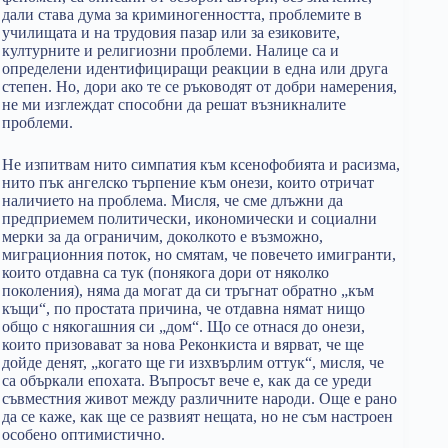
дали става дума за криминогенността, проблемите в
училищата и на трудовия пазар или за езиковите,
културните и религиозни проблеми. Налице са и
определени идентифициращи реакции в една или друга
степен. Но, дори ако те се ръководят от добри намерения,
не ми изглеждат способни да решат възникналите
проблеми.
Не изпитвам нито симпатия към ксенофобията и расизма,
нито пък ангелско търпение към онези, които отричат
наличието на проблема. Мисля, че сме длъжни да
предприемем политически, икономически и социални
мерки за да ограничим, доколкото е възможно,
миграционния поток, но смятам, че повечето имигранти,
които отдавна са тук (понякога дори от няколко
поколения), няма да могат да си тръгнат обратно „към
къщи“, по простата причина, че отдавна нямат нищо
общо с някогашния си „дом“. Що се отнася до онези,
които призовават за нова Реконкиста и вярват, че ще
дойде денят, „когато ще ги изхвърлим оттук“, мисля, че
са объркали епохата. Въпросът вече е, как да се уреди
съвместния живот между различните народи. Още е рано
да се каже, как ще се развият нещата, но не съм настроен
особено оптимистично.