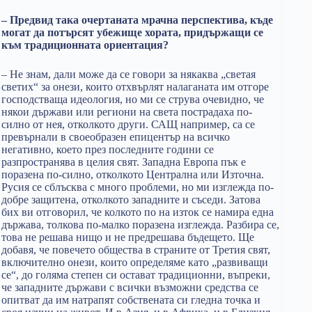
– Предвид така очертаната мрачна перспектива, къде
могат да потърсят убежище хората, придържащи се
към традиционната ориентация?
– Не знам, дали може да се говори за някаква „светая
светих“ за онези, които отхвърлят налаганата им отгоре
господстваща идеология, но ми се струва очевидно, че
някои държави или региони на света пострадаха по-
силно от нея, отколкото други. САЩ например, са се
превърнали в своеобразен епицентър на всичко
негативно, което през последните години се
разпространява в целия свят. Западна Европа пък е
поразена по-силно, отколкото Централна или Източна.
Русия се сблъсква с много проблеми, но ми изглежда по-
добре защитена, отколкото западните и съседи. Затова
бих ви отговорил, че колкото по на изток се намира една
държава, толкова по-малко поразена изглежда. Разбира се,
това не решава нищо и не предрешава бъдещето. Ще
добавя, че повечето общества в страните от Третия свят,
включително онези, които определяме като „развиващи
се“, до голяма степен си остават традиционни, въпреки,
че западните държави с всички възможни средства се
опитват да им натрапят собствената си гледна точка и