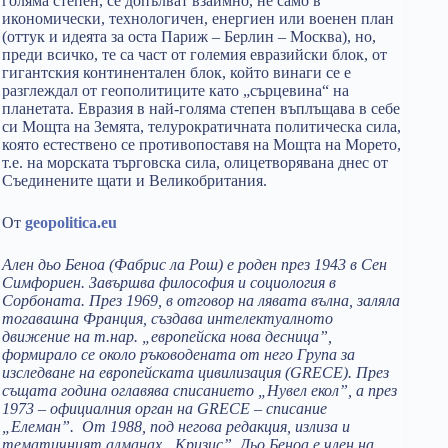
голяма степен, се допълват взаимно, не само в
икономически, технологичен, енергиен или военен план
(оттук и идеята за оста Париж – Берлин – Москва), но,
преди всичко, те са част от големия евразийски блок, от
гигантския континентален блок, който винаги се е
разглеждал от геополитиците като „сърцевина“ на
планетата. Евразия в най-голяма степен въплъщава в себе
си Мощта на Земята, телурократичната политическа сила,
която естествено се противопоставя на Мощта на Морето,
т.е. на морската търговска сила, олицетворявана днес от
Съединените щати и Великобритания.
От
geopolitica.eu
Ален дьо Беноа (Фабрис ла Рош) е роден през 1943 в Сен
Симфориен. Завършва философия и социология в
Сорбоната. През 1969, в отговор на лявата вълна, заляла
тогавашна Франция, създава интелектуалното
движение на т.нар. „европейска нова десница”,
формирало се около ръководената от него Група за
изследване на европейската цивилизация (GRECE). През
същата година оглавява списанието „Нувел екол”, а през
1973 – официалния орган на GRECE – списание
„Елеман”. От 1988, под негова редакция, излиза и
тематичният алманах „Кризис”.
Дьо Беноа е член на