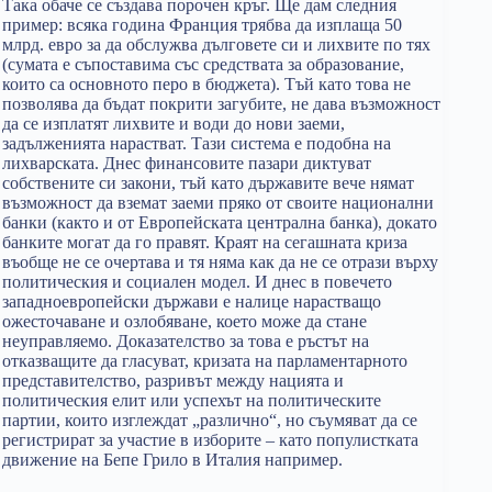
Така обаче се създава порочен кръг. Ще дам следния
пример: всяка година Франция трябва да изплаща 50
млрд. евро за да обслужва дълговете си и лихвите по тях
(сумата е съпоставима със средствата за образование,
които са основното перо в бюджета). Тъй като това не
позволява да бъдат покрити загубите, не дава възможност
да се изплатят лихвите и води до нови заеми,
задълженията нарастват. Тази система е подобна на
лихварската. Днес финансовите пазари диктуват
собствените си закони, тъй като държавите вече нямат
възможност да вземат заеми пряко от своите национални
банки (както и от Европейската централна банка), докато
банките могат да го правят. Краят на сегашната криза
въобще не се очертава и тя няма как да не се отрази върху
политическия и социален модел. И днес в повечето
западноевропейски държави е налице нарастващо
ожесточаване и озлобяване, което може да стане
неуправляемо. Доказателство за това е ръстът на
отказващите да гласуват, кризата на парламентарното
представителство, разривът между нацията и
политическия елит или успехът на политическите
партии, които изглеждат „различно“, но съумяват да се
регистрират за участие в изборите – като популистката
движение на Бепе Грило в Италия например.