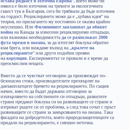
остава рядкост в Източна Европа
“, което може би
някога е било източник на тревоги за екологичната
съвест тук в България, сега би трябвало да бъде източник
на гордост. Рециклирането може да е „хубава идея“ на
теория, но прилагането му постоянно се оказва крайно
неуспешно. Или
Филипините заплашват да обявят
война
на Канада за изнесени рециклируеми отпадъци,
или възниква необходимостта
да се разположат 2000
фута мрежи в океана
, за да изтеглят боклука обратно
към брега, или виждаме възход на „
кралете на
рециклирането
“ или други подобни прояви
на
корупция
. Експериментът се провали и е време да
преосмислим нещата.
Вместо да се чувстват отговорни да произвеждат по-
безопасни стоки, производителите прехвърлят на
данъкоплатците бремето на рециклирането. По същия
начин, вместо да бъдат държани отговорни за
изхвърлянето на собствените си отпадъци, развитите
страни предават боклука си на развиващите се страни и
изтриват ръцете си от проблема, а след това сочат с пръст
развиващите се страни за замърсяването на океана. Така
фасадата на добродетелта, която природозащитниците са
придали на рециклирането, е смешно неточна.