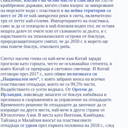
съжаление,
Китай е на челно място в списъка
на 192-те
крайбрежни държави, когато става въпрос за замърсяване
на морските води с пластмаси и
на нейна територия са
шест от 20-те
най-замърсени реки в света, включително
три от петте най-големи. Импортирането на пластмаса,
само за да се изхвърли в най-близкия воден път, не оставя
нещата далеч от очите или от съзнанието за дълго, и с
нарастването на тихоокеанските острови от боклуци,
природозащитниците смятат, че до 2050 г. в морето ще
има повече боклук, отколкото риба.
Светът насочи гнева си най-вече към Китай заради
прогнози като горната, често не осъзнавайки степента, в
която Китай се превръща в световно сметище. И Китай
отговори през 2017 г., като обяви
политиката си
„Национален меч”
, с която забрани вноса на всички
пластмасови отпадъци, които не са 99,5% чисти.
Въздействието се усети веднага. От
Орегон до
Ирландия
, навсякъде запасите от боклук набъбваха и
преливаха в съоръженията за управление на отпадъците.
Временното решение бе отпадъците да започнат да се
изпращат на други места, най-вече в други страни от
Югоизточна Азия. В места като Виетнам, Камбоджа,
Тайланд и Малайзия вносът на пластмасовите
отпадъци
се удвои
през първата половина на 2018 г., след