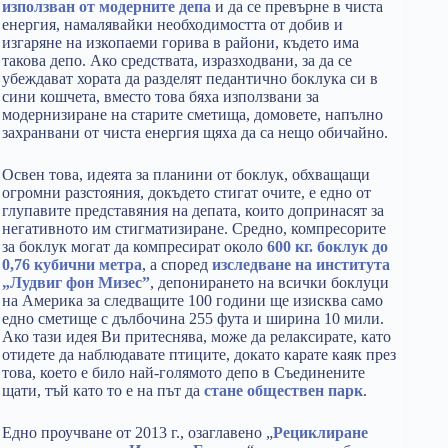
използван от модерните депа
и да се превърне в чиста
енергия, намалявайки необходимостта от добив и
изгаряне на изкопаеми горива в райони, където има
такова депо. Ако средствата, изразходвани, за да се
убеждават хората да разделят педантично боклука си в
сини кошчета, вместо това бяха използвани за
модернизиране на старите сметища, домовете, напълно
захранвани от чиста енергия щяха да са нещо обичайно.
Освен това, идеята за планини от боклук, обхващащи
огромни разстояния, докъдето стигат очите, е едно от
глупавите представяния на депата, които допринасят за
негативното им стигматизиране. Средно, компресорите
за боклук могат да компресират около
600 кг. боклук до
0,76 кубични метра
, а според
изследване на института
„Лудвиг фон Мизес”
, депонирането на всички боклуци
на Америка за следващите 100 години ще изисква само
едно сметище с дълбочина 255 фута и ширина 10 мили.
Ако тази идея Ви притеснява, може да релаксирате, като
отидете да наблюдавате птиците, докато карате каяк през
това, което е било най-голямото депо в Съединените
щати, тъй като то е на път да
стане обществен парк
.
Едно проучване от 2013 г., озаглавено „
Рециклиране