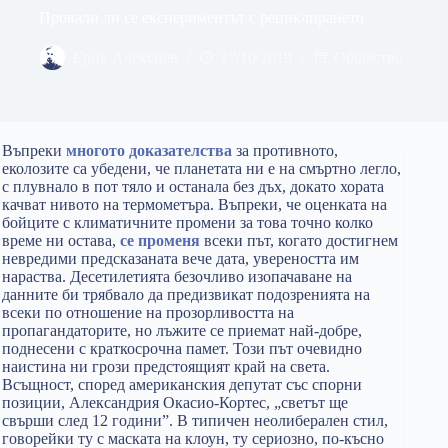
Провали ли се експериментът с рециклирането
Ерик Алексиев
17/10/2019
Общество
Въпреки
многото доказателства
за противното,
еколозите са убедени, че планетата ни е на смъртно легло,
с плувнало в пот тяло и останала без дъх, докато хората
качват нивото на термометъра. Въпреки, че оценката на
бойците с климатичните промени за това точно колко
време ни остава,
се променя
всеки път, когато достигнем
невредими предсказаната вече дата, увереността им
нараства. Десетилетията безочливо изопачаване на
данните би трябвало да предизвикат подозренията на
всеки по отношение на прозорливостта на
пропагандаторите, но лъжите се приемат най-добре,
поднесени с краткосрочна памет. Този път очевидно
наистина ни грози предстоящият край на света.
Всъщност, според американския депутат със спорни
позиции, Александрия Окасио-Кортес, „светът ще
свърши след 12 години”. В типичен неолиберален стил,
говорейки ту с маската на клоун, ту сериозно, по-късно