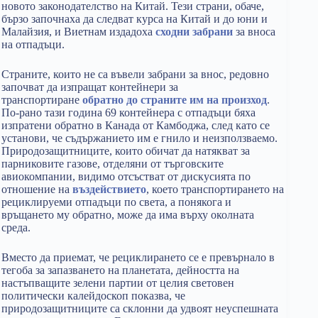
новото законодателство на Китай. Тези страни, обаче,
бързо започнаха да следват курса на Китай и до юни и
Малайзия, и Виетнам издадоха
сходни забрани
за вноса
на отпадъци.
Страните, които не са въвели забрани за внос, редовно
започват да изпращат контейнери за
транспортиране
обратно до страните им на произход
.
По-рано тази година 69 контейнера с отпадъци бяха
изпратени обратно в Канада от Камбоджа, след като се
установи, че съдържанието им е гнило и неизползваемо.
Природозащитниците, които обичат да натякват за
парниковите газове, отделяни от търговските
авиокомпании, видимо отсъстват от дискусията по
отношение на
въздействието
, което транспортирането на
рециклируеми отпадъци по света, а понякога и
връщането му обратно, може да има върху околната
среда.
Вместо да приемат, че рециклирането се е превърнало в
тегоба за запазването на планетата, дейността на
настъпващите зелени партии от целия световен
политически калейдоскоп показва, че
природозащитниците са склонни да удвоят неуспешната