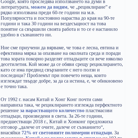
Google, която проследява използването на думи в
литературата,
можем да видим
, че „рециклиране” е
рядко използвана преди 60-те години на м.в.
Популярността и постоянно нараства до края на 90-те
години и така 30 години на вездесъщност на това
понятие са свършили своята работа и то се е настанило
удобно в съзнанието ни.
Ние сме приучени да вярваме, че това е лесна, евтина и
ефективна мярка за опазване на околната среда и поради
това хората покорно разделят отпадъците си вече няколко
десетилетия. Кой може да се обяви срещу рециклирането,
като се има предвид свързаните с него ползи и
последици? Проблемът при повечето неща, които
изглеждат твърде добре, за да са истина, е, че обикновено
е точно така.
От 1992 г. насам Китай и Хонг Конг почти сами
направиха така, че рециклирането изглежда перфектното
решение
за нарастващото количество
пластмасови
отпадъци, произведени в света. За 26-те години,
предшестващи 2018 г., Китай и Хонконг предложиха
отговор „далече от очите, далече от съзнанието“,
внасяйки
72% от световните полимерни отпадъци
. За