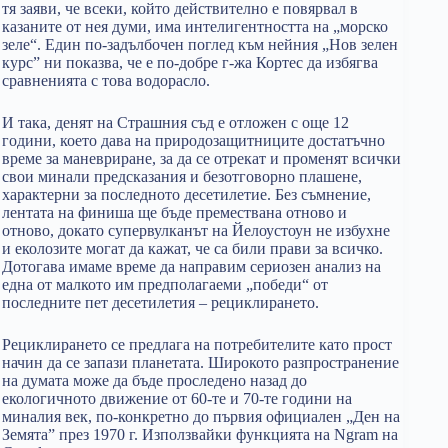
тя заяви, че всеки, който действително е повярвал в
казаните от нея думи, има интелигентността на „морско
зеле“. Един по-задълбочен поглед към нейния „Нов зелен
курс” ни показва, че е по-добре г-жа Кортес да избягва
сравненията с това водорасло.
И така, денят на Страшния съд е отложен с още 12
години, което дава на природозащитниците достатъчно
време за маневриране, за да се отрекат и променят всички
свои минали предсказания и безотговорно плашене,
характерни за последното десетилетие. Без съмнение,
лентата на финиша ще бъде премествана отново и
отново, докато супервулканът на Йелоустоун не избухне
и еколозите могат да кажат, че са били прави за всичко.
Дотогава имаме време да направим сериозен анализ на
една от малкото им предполагаеми „победи“ от
последните пет десетилетия – рециклирането.
Рециклирането се предлага на потребителите като прост
начин да се запази планетата. Широкото разпространение
на думата може да бъде проследено назад до
екологичното движение от 60-те и 70-те години на
миналия век, по-конкретно до първия официален „Ден на
Земята” през 1970 г. Използвайки функцията на Ngram на