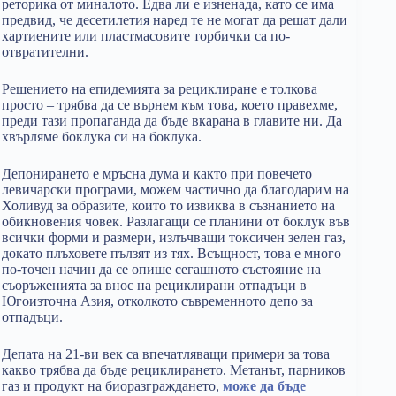
реторика от миналото. Едва ли е изненада, като се има
предвид, че десетилетия наред те не могат да решат дали
хартиените или пластмасовите торбички са по-
отвратителни.
Решението на епидемията за рециклиране е толкова
просто – трябва да се върнем към това, което правехме,
преди тази пропаганда да бъде вкарана в главите ни. Да
хвърляме боклука си на боклука.
Депонирането е мръсна дума и както при повечето
левичарски програми, можем частично да благодарим на
Холивуд за образите, които то извиква в съзнанието на
обикновения човек. Разлагащи се планини от боклук във
всички форми и размери, излъчващи токсичен зелен газ,
докато плъховете пълзят из тях. Всъщност, това е много
по-точен начин да се опише сегашното състояние на
съоръженията за внос на рециклирани отпадъци в
Югоизточна Азия, отколкото съвременното депо за
отпадъци.
Депата на 21-ви век са впечатляващи примери за това
какво трябва да бъде рециклирането. Метанът, парников
газ и продукт на биоразграждането,
може да бъде