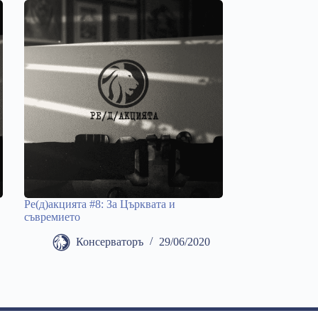
Ре(д)акцията #8: За Църквата и
съвремието
Консерваторъ
29/06/2020