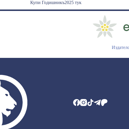
Купи Годишникъ2025 тук
Издател