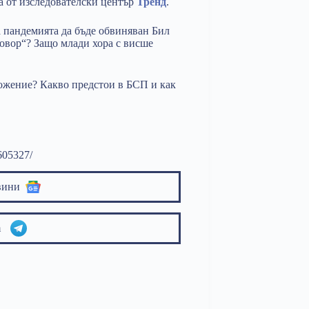
а от изследователски център
Тренд
.
а пандемията да бъде обвиняван Бил
овор“? Защо млади хора с висше
ожение? Какво предстои в БСП и как
605327/
вини
am