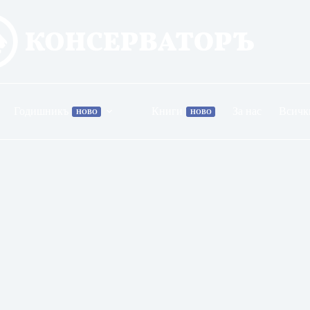
Годишникъ
Книги
За нас
Всичк
НОВО
НОВО