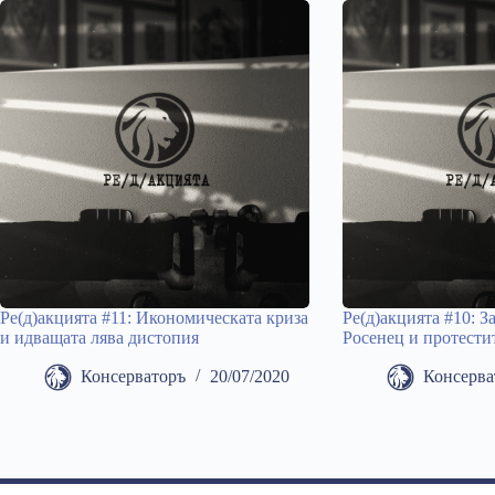
Ре(д)акцията #11: Икономическата криза
Ре(д)акцията #10: З
и идващата лява дистопия
Росенец и протести
Консерваторъ
20/07/2020
Консерва