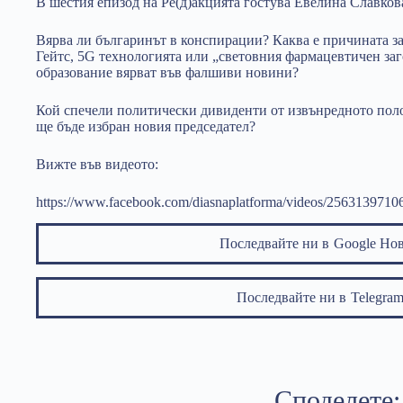
В шестия епизод на Ре(д)акцията гостува Евелина Славков
Вярва ли българинът в конспирации? Каква е причината з
Гейтс, 5G технологията или „световния фармацевтичен заг
образование вярват във фалшиви новини?
Кой спечели политически дивиденти от извънредното пол
ще бъде избран новия председател?
Вижте във видеото:
https://www.facebook.com/diasnaplatforma/videos/2563139710
Последвайте ни в
Google Но
Последвайте ни в
Telegr
Споделете: