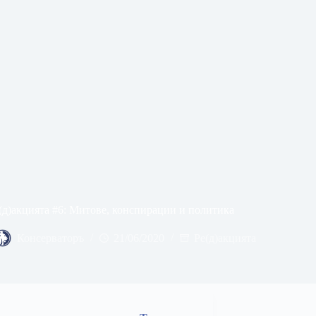
(д)акцията #6: Митове, конспирации и политика
Консерваторъ
21/06/2020
Ре(д)акцията