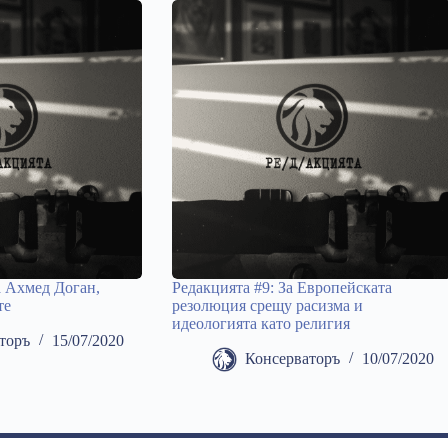
а Ахмед Доган,
Редакцията #9: За Европейската
те
резолюция срещу расизма и
идеологията като религия
торъ
15/07/2020
Консерваторъ
10/07/2020