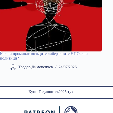
Как ви промиват мозъците либералните НПО-та и
политици?
Теодор Димокенчев
24/07/2026
Купи Годишникъ2025 тук