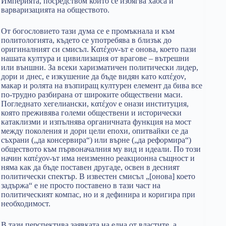
Империята, посредством който се избягва хаоса и
варваризацията на обществото.
От богословието тази дума се е промъкнала и към
политологията, където се употребява в близък до
оригиналният си смисъл. Кατέχον-ът е онова, което пази
нашата култура и цивилизация от врагове – вътрешни
или външни. За всеки харизматичен политически лидер,
дори и днес, е изкушение да бъде видян като κατέχον,
макар и ролята на възпиращ културен елемент да бива все
по-трудно разбирана от широките обществени маси.
Погледнато хегелиански, κατέχον е онази институция,
която преживява големи обществени и исторически
катаклизми и изпълнява органичната функция на мост
между поколения и дори цели епохи, опитвайки се да
съхрани („да консервира“) или върне („да реформира“)
обществото към първоначалния му вид и идеали. По този
начин κατέχον-ът има неизменно реакционна същност и
няма как да бъде поставен другаде, освен в десният
политически спектър. В известен смисъл „[онова] което
задържа“ е не просто поставено в тази част на
политическият компас, но и я дефинира и коригира при
необходимост.
В тази перспектива заявката на една от властите, а