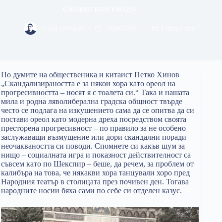
Синодът като κατέχον
Тома Петров
23/06/2021
Общество
По думите на общественика и китаист Петко Хинов
„Скандализираността е за някои хора като ореол на
прогресивността – носят я с тоалета си.“ Така и нашата
мила и родна ляволиберална градска общност твърде
често се подлага на изкушението сама да се опитва да си
постави ореол като модерна дреха посредством своята
престорена прогресивност – по правило за не особено
заслужаващи възмущение или дори скандални поради
неочакваността си поводи. Спомнете си какъв шум за
нищо – социалната игра и показност действителност са
съвсем като по Шекспир – беше, да речем, за проблем от
калибъра на това, че някакви хора танцували хоро пред
Народния театър в столицата през почивен ден. Тогава
народните носии бяха сами по себе си отделен казус.