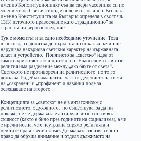
именно Конституционният съд да свери часовника си по
мнението на Светия синод е повече от логична. Все пак
именно Конституцията на България определя в своят чл.
13(3) източното православие като „традиционно” за
страната ни вероизповедание.
Тук е моментът и за едно необходимо уточнение. Това
властта да се допитва до църквата по никакъв начин не
нарушава накърнява светския характер на държавната
власт и устройство. Понятието за „светско“ идва от
самото християнство и по-точно от Евангелието – в тази
религия има разделение между „ако бяхте от света“.
Светското не противоречи на религиозното, но то го
допълва, бидейки иманентна част от делението на света
на „сакрален“ и „профанен“ и давайки поле за
освещаване на второто.
Концепцията за „светско“ не е в антагонизъм с
религиозното, с духовното, но съществува, за да ни
покаже, не че държавата е антирелигиозна по своята
същност (както е било през годините на социализма), а че
е ирелигиозна, че е неутрална спрямо религията и
нейните нравствени норми. Държавата запазва своето
право да обръща внимание и отделя дължимото на