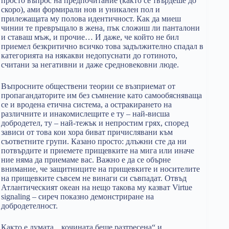
просто въпрос на предпочитание (както се твърдеше до
скоро), ами формирали нов и уникален пол и
прилежащата му полова идентичност. Как да миеш
чинии те превръщало в жена, пък сложиш ли панталони
и ставаш мъж, и прочие… И даже, че който не бил
приемел безкритично всичко това задължително спадал в
категорията на някакви недопуснати до готиното,
считани за негативни и даже средновековни люде.
Въпросните обществени теории се възприемат от
пропагандаторите им без съмнение като самообясняваща
се и вродена етична система, а остракирането на
различните и инакомислещите е ту – най-висша
добродетел, ту – най-тежък и непростим грях, според
зависи от това кои хора биват причислявани към
съответните групи. Казано просто: длъжни сте да ни
потвърдите и приемете прищевките на мига или иначе
ние няма да приемаме вас. Важно е да се обърне
внимание, че защитниците на прищевките и носителите
на прищевките съвсем не винаги си съвпадат. Отвъд
Атлантическият океан на нещо такова му казват Virtue
signaling – сиреч показно демонстриране на
добродетелност.
Както е думата, „кочината беше разтресена“ и