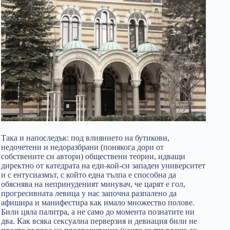
Така и напоследък: под влиянието на бутикови,
недочетени и недоразбрани (понякога дори от
собствените си автори) обществени теории, идващи
директно от катедрата на еди-кой-си западен университет
и с ентусиазмът, с който една тълпа е способна да
обяснява на непринуденият минувач, че царят е гол,
прогресивната левица у нас започна разпалено да
афишира и манифестира как имало множество полове.
Били цяла палитра, а не само до момента познатите ни
два. Как всяка сексуална перверзия и девиация били не