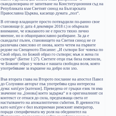
скандализирана от запитване на Конституционния съд на
Републиката към Светият синод на Българската
Православна Църква, касаещо думата „пол“.
В отговор владиците просто потвърдили по-ранно свое
становище (с дата 4 декември 2018 г.) и обърнали
внимание, че изказаното не е просто тяхно лично
мнение, но и общоправославно разбиране. За да е
скандалът пълен, становището на Светия синод не се
различава смислово от онова, което четем на първите
редове на Свещеното Писание: „И сътвори Бог човека по
Свой образ, по Божий образ го сътвори; мъж и жена ги
сътвори“ (Битие 1:27). Светите отци пък биха пояснили,
че Божият образ у човека е нашата свободна воля, която
употребяваме за вършене на добро или зло.
Във втората глава на Второто послание на апостол Павел
до Солуняни авторът пък употребява една интересна
дума: κατέχον [катехон]. Преведена от гръцки език тя има
значение на „[онова] което задържа“ и в оригиналният си
контекст се отнася до сила, предпазваща света от
настъпването на апокалиптични събития. В древността
като κατέχον е бил възприеман римският император,
поради специфичната му роля на обединител на