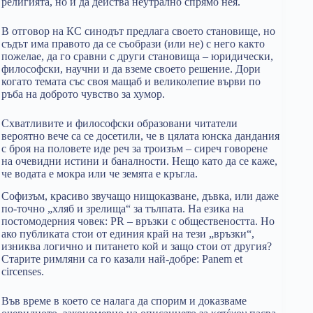
религията, но и да действа неутрално спрямо нея.
В отговор на КС синодът предлага своето становище, но
съдът има правото да се съобрази (или не) с него както
пожелае, да го сравни с други становища – юридически,
философски, научни и да вземе своето решение. Дори
когато темата със своя мащаб и великолепие върви по
ръба на доброто чувство за хумор.
Схватливите и философски образовани читатели
вероятно вече са се досетили, че в цялата юнска дандания
с броя на половете иде реч за троизъм – сиреч говорене
на очевидни истини и баналности. Нещо като да се каже,
че водата е мокра или че земята е кръгла.
Софизъм, красиво звучащо нищоказване, дъвка, или даже
по-точно „хляб и зрелища“ за тълпата. На езика на
постомодерния човек: PR – връзки с обществеността. Но
ако публиката стои от единия край на тези „връзки“,
изниква логично и питането кой и защо стои от другия?
Старите римляни са го казали най-добре: Panem et
circenses.
Във време в което се налага да спорим и доказваме