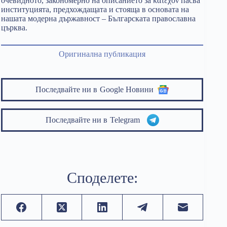
очевидното, закономерно на описанието за κατέχον пасва
институцията, предхождащата и стояща в основата на
нашата модерна държавност – Българската православна
църква.
Оригинална публикация
Последвайте ни в
Google Новини
Последвайте ни в
Telegram
Споделете: