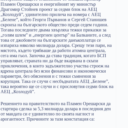
Пламен Орешарски и енергийният му министър
Драгомир Стойнев проект за седми блок на АЕЦ
„Козлодуй”, удивително прилича на номера с АЕЦ
„Белене”, който Георги Първанов и Сергей Станишев
скроиха на българското общество преди седем години.
Тогава последните двама хвърляха тежки приказки за
„голям шлем” и „енергиен център” на Балканите, а след
това от джобовете на българските данъкоплатци се
изпариха няколко милиарда долара. Срещу тези пари, на
мястото, където трябваше да работи атомна централа,
сега има гьол. Започва да става традиция, когато БСП
управляват, страната ни да бъде вкарвана в скъпи
приключения, в които задължително участва строеж на
ядрена централа без ясни финансови и икономически
параметри, без обяснения и с тежки съмнения за
корупция. Така се случи с несбъднатата АЕЦ „Белене”,
така вероятно ще се случи и с прословутия седми блок на
АЕЦ „Козлодуй”.
Решението на правителството на Пламен Орешарски да
стартира сделка за 5,3 милиарда долара в последния ден
от мандата си е удивително по своята наглост и
арогантност. Причините за тази констатация са: