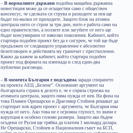
–
В нормалните държави
подобна мащабна държавна
инвестиция може да се осъществи само с обществен
консенсус, че сделката си струва и разходите за нея ще
бъдат по-малки от приходите. Защото блок на атомна
централа нито се строи за три дни, нито е работа само на
едно правителство, а ползите или загубите от него ще
бъдат консумирани от няколко поколения. Кабинет, който
стартира подобен проект без да е сигурен, че той ще бъде
продължен от следващото управление е абсолютно
безотговорен и действията му граничат с престъпление.
Какво да кажем за кабинет, който стартира подобен
проект под формата на изненада и след един-два
публични разговора.
–
В момента България е подсъдима
заради спирането
на проекта АЕЦ „Белене”. Основният аргумент на
българската страна в делото е, че е спряла строежа на
атомната централа, защото няма нужда от нея. На фона на
това Пламен Орешарски и Драгомир Стойнев решават да
стартират нов ядрен проект с аргумента, че България има
нужда от него. Ако това не е огромна глупост, то значи е
корупция в особено големи размери. Защото ако бъдем
осъдени от Русия ще трябва да платим 1 милиард долара.
Не Орешарски, Стойнев и Националния съвет на БСП,