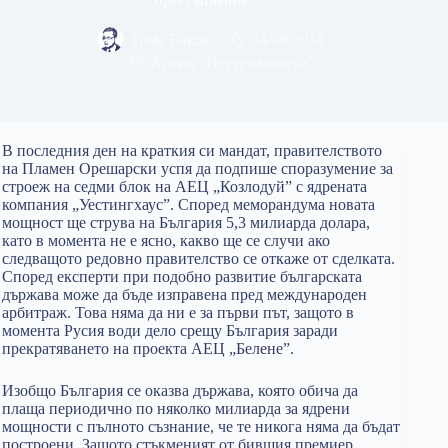
Тома Биков
14/08/2014
Архив "Петте кьошета"
В последния ден на краткия си мандат, правителството
на Пламен Орешарски успя да подпише споразумение за
строеж на седми блок на АЕЦ „Козлодуй” с ядрената
компания „Уестингхаус”. Според меморандума новата
мощност ще струва на България 5,3 милиарда долара,
като в момента не е ясно, какво ще се случи ако
следващото редовно правителство се откаже от сделката.
Според експерти при подобно развитие българската
държава може да бъде изправена пред международен
арбитраж. Това няма да ни е за първи път, защото в
момента Русия води дело срещу България заради
прекратяването на проекта АЕЦ „Белене”.
Изобщо България се оказва държава, която обича да
плаща периодично по няколко милиарда за ядрени
мощности с пълното съзнание, че те никога няма да бъдат
построени. Защото стъкменият от бившия премиер