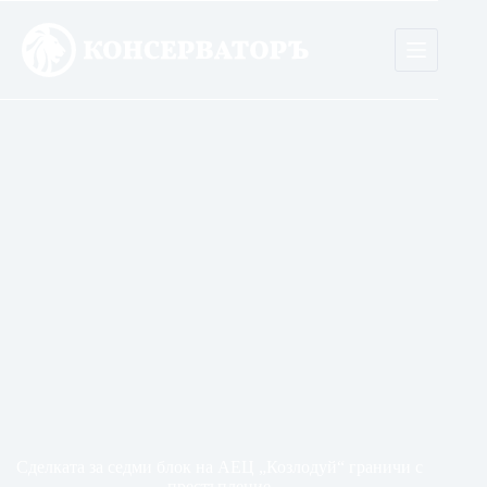
Skip
to
content
Сделката за седми блок на АЕЦ „Козлодуй“ граничи с
престъпление