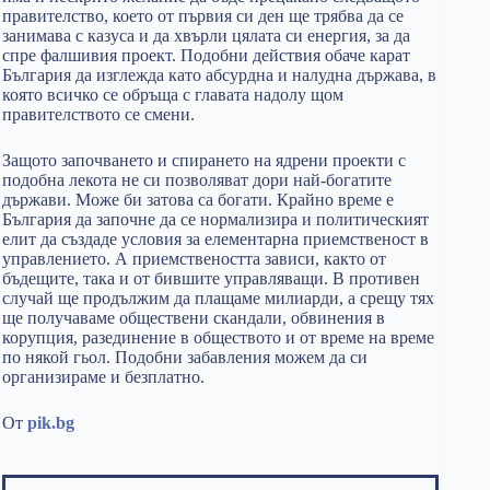
правителство, което от първия си ден ще трябва да се
занимава с казуса и да хвърли цялата си енергия, за да
спре фалшивия проект. Подобни действия обаче карат
България да изглежда като абсурдна и налудна държава, в
която всичко се обръща с главата надолу щом
правителството се смени.
Защото започването и спирането на ядрени проекти с
подобна лекота не си позволяват дори най-богатите
държави. Може би затова са богати. Крайно време е
България да започне да се нормализира и политическият
елит да създаде условия за елементарна приемственост в
управлението. А приемствеността зависи, както от
бъдещите, така и от бившите управляващи. В противен
случай ще продължим да плащаме милиарди, а срещу тях
ще получаваме обществени скандали, обвинения в
корупция, разединение в обществото и от време на време
по някой гьол. Подобни забавления можем да си
организираме и безплатно.
От
pik.bg