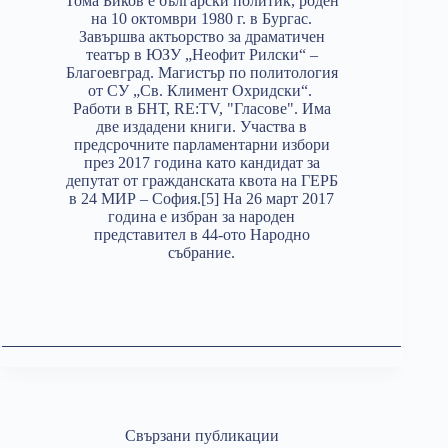
Тома Биков e български политик, роден
на 10 октомври 1980 г. в Бургас.
Завършва актьорство за драматичен
театър в ЮЗУ „Неофит Рилски“ –
Благоевград. Магистър по политология
от СУ „Св. Климент Охридски“.
Работи в БНТ, RE:TV, "Гласове". Има
две издадени книги. Участва в
предсрочните парламентарни избори
през 2017 година като кандидат за
депутат от гражданската квота на ГЕРБ
в 24 МИР – София.[5] На 26 март 2017
година е избран за народен
представител в 44-ото Народно
събрание.
Свързани публикации