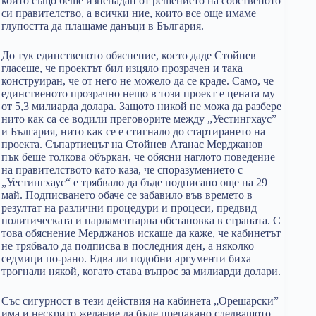
който също беше изненадан от решението на собственото
си правителство, а всички ние, които все още имаме
глупостта да плащаме данъци в България.
До тук единственото обяснение, което даде Стойнев
гласеше, че проектът бил изцяло прозрачен и така
конструиран, че от него не можело да се краде. Само, че
единственото прозрачно нещо в този проект е цената му
от 5,3 милиарда долара. Защото никой не можа да разбере
нито как са се водили преговорите между „Уестингхаус”
и България, нито как се е стигнало до стартирането на
проекта. Съпартиецът на Стойнев Атанас Мерджанов
пък беше толкова объркан, че обясни наглото поведение
на правителството като каза, че споразумението с
„Уестингхаус“ е трябвало да бъде подписано още на 29
май. Подписването обаче се забавило във времето в
резултат на различни процедури и процеси, предвид
политическата и парламентарна обстановка в страната. С
това обяснение Мерджанов искаше да каже, че кабинетът
не трябвало да подписва в последния ден, а няколко
седмици по-рано. Едва ли подобни аргументи биха
трогнали някой, когато става въпрос за милиарди долари.
Със сигурност в тези действия на кабинета „Орешарски”
има и нескрито желание да бъде прецакано следващото