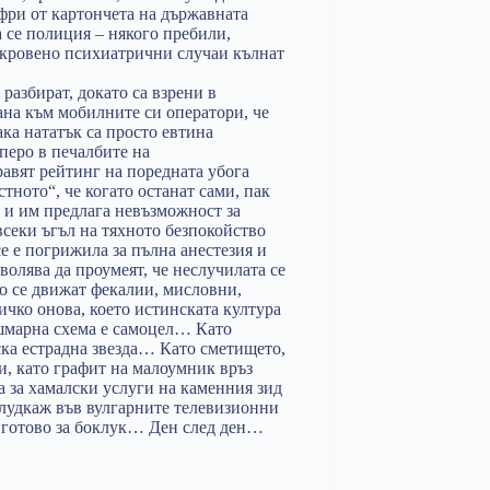
фри от картончета на държавната
се полиция – някого пребили,
ткровено психиатрични случаи кълнат
разбират, докато са взрени в
ана към мобилните си оператори, че
ака нататък са просто евтина
 перо в печалбите на
равят рейтинг на поредната убога
тното“, че когато останат сами, пак
 и им предлага невъзможност за
 всеки ъгъл на тяхното безпокойство
 се е погрижила за пълна анестезия и
зволява да проумеят, че неслучилата се
то се движат фекалии, мисловни,
чко онова, което истинската култура
ошмарна схема е самоцел… Като
ка естрадна звезда… Като сметището,
ти, като графит на малоумник връз
а за хамалски услуги на каменния зид
лудкаж във вулгарните телевизионни
и готово за боклук… Ден след ден…