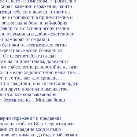
йто, като се замислим, е трогателно
– хора с каменни изражения, които
зещи себе си и всичко, отиват на
не е съобщност, а принудителна и
ретроградна боза, в най-добрия
правят, то е с всички огорчителни
рно от усмивка и доброжелателност.
 подмокрят от омраза и
 бутилки от всевъзможен евтин
езервативи, касови бележки от
 От електротаблата гледат
ам да си представим, доведени с
им е абсолютно равностойна на тази
ето си е едно хедонистично нещастие…
уг, и те тръгват към сриване…
 по градинки, под гигантския ордер
вки и друго подвижно имущество.
ната алкохолна вакханалия.
дат безсмислено… Минава бивш
мерни изражения и предъвква
оплена гозба от Billa. Сервитьорите
рани от парадния вход и също
 повече внимават да бъдат забелязани