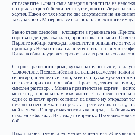
от пасантите. Една и съща мизерия в понятията на недоя
на пръв гастрол бабички реститутки, които събират на кол
хартия. Някои от тях имат по два апартамента на изискана
така, за спорт. Мизерията се е загнездила в евтините им 
Ранно късен следобед – клошарите в градината на „Кристал
спретват един два скандала, просто така, по навик. Отвся
Първите кибици заглеждат клиентите в опиканите от тях 
пришълци. Всеки от тях има претенцията за най-чист соф
Витае всебща неудовлетвореност и се търси на кого да се
Свършва работното време, хукват пак едни тълпи, за да уп
удоволствие. Псевдолибертинна паплач размества пейки и
се цигари, преливат се чаши, всеки си пуска музика от д
се големи приказки и хвалби… Производството на шум иде
смислен разговор… Минава правителствен кортеж – всички
мисълта да попаднат там, във властта. С напредването на 
едни се кикотят, други се пипат, на някого му открадват т
писали за него в жълтата преса… , трети се надлъгват „Ти з
мойта махала!“ и друг махленски хвалипръц… Бабички-рес
стъклен амбалаж… Изглеждат свирепо… Възможно е да се 
бой…
Някой плюе Симеон, друг мечтае за цените от Живково врем