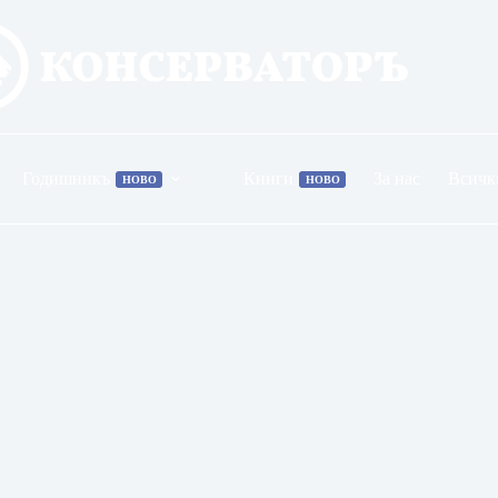
Годишникъ
Книги
За нас
Всичк
НОВО
НОВО