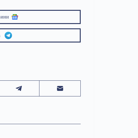
вини
am