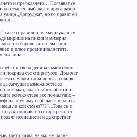
ждането и преяждането… Появяват се
ички стъклен амбалаж и друга разна
та улица „Добруджа“, но го правят ей
душици…
“ са се справили с махмурлука и си
къде мирише на пикня и мизерия.
и заплюти барове като нежелани
иянец и плюе провинциалистите.
 вмени вина…
отребят края на деня за съмнително
 ги покрива със спиритуози. Дрънчат
жиесема с малки тонколони… говорят
 да заглуши възможността за
 попържат, ала са тайно обзети от
нощта всичко става все по-налудно –
елефона, другиму съобщават какво са
наеш ли кой съм аз???“, „Това си е
титутки минават за втора реколта
появят неонацисти и да спретнат
е, трети казва, че ако му падне