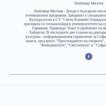
Любомир Милчев
Любомир Милчев - Денди е български писат
телевизионни предвания. Завършил е специалнос
Културология в СУ ”Свети Климент Охридски” 
доктората си специализира в университетите на г
Германия. Превежда “Кант и проблемът на м
Хайдегер. В последните две години на докторат
културно - информационния справочник за София
книги, сред които "Проглеждането на гледката"
"Комедиантите","Светлописи" и "София