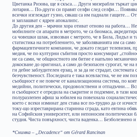
Цветанка Ризова, ще я скъса… Други мизерабли търкат ци
лотария… По-други си правят селфи след селфи… Появява 
всички изглеждат гузно, сякаш са им паднали гащите… О
и заплашват с ядрен апокалипс.
До другия ден – мрачни хора отиват отново на работа… Не 
мобилните си апарати в метрото, че са биомаса, акредитир
са човешки шлак, извозван с метрото, че в Била, Лидъл и т
статистика на потреблението, че заболяванията им са само
фармацевтичните компании, че докато гледат телевизия, п
медия, че по културни събития просто консумират „стойнос
не са сами, че общностното им битие е напълно механично
докосване до оригинал, а само до безопасен сурогат, че на
ги дебне заблудителен ерзац, и за да не страдат, системата
безчувственост. Последната е така всевластна, че не им по
съобщност е не повече от канализационна система, по коя
медийни, политически, продоволствени и отпадъчни… Вси
и съобщност е отредила на съкритие и подземие, в тази к
полуразлепен афиш за юбилея на повехнала социалистичес
което с всеки изминат ден става все по-трудно да се изчис
току-що изреставрирана старинна сграда, като евтина обяв
на Софийския университет, или непоносим политически б
студия. Чиста повърхност, чиста ваденка… Безболезнено 
*Снимка – „Decadence“ от Gérard Rancinan