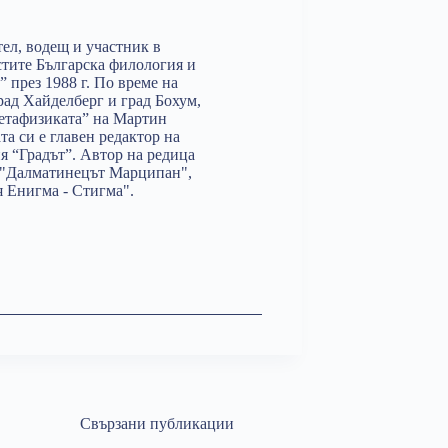
ел, водещ и участник в
тите Българска филология и
през 1988 г. По време на
рад Хайделберг и град Бохум,
етафизиката” на Мартин
а си е главен редактор на
 “Градът”. Автор на редица
, "Далматинецът Марципан",
 Енигма - Стигма".
Свързани публикации