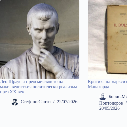
Лео Щраус и преосмислянето на
Критика на марксиз
макиавелисткия политически реализъм
Манакорда
през ХХ век
Борис-М
Стефано Санти
22/07/2026
Поптодоров
20/05/2026