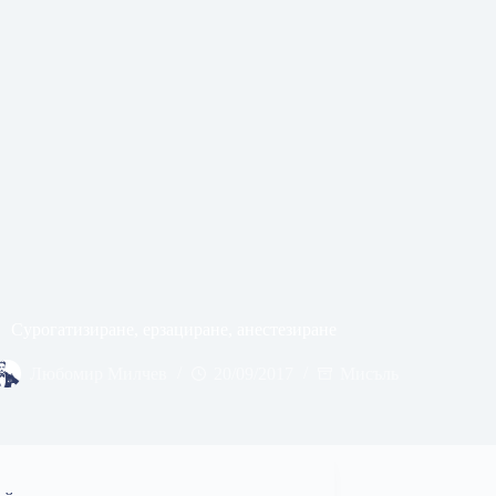
Сурогатизиране, ерзациране, анестезиране
Любомир Милчев
20/09/2017
Мисъль