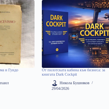
ма и Гуидо
От пилотската кабина към бизнеса: за
книгата Dark Cockpit
ихаил
Никола Бушняков
29/04/2026