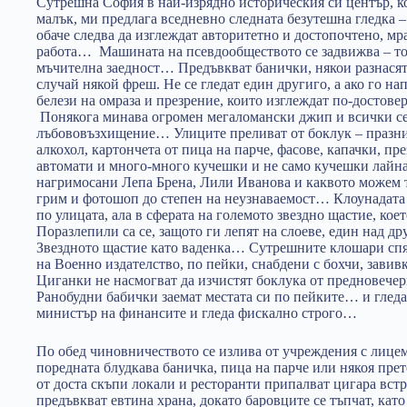
Сутрешна София в най-изрядно историческия си център, ко
малък, ми предлага вседневно следната безутешна гледка 
обаче следва да изглеждат авторитетно и достопочтено, мра
работа… Машината на псевдообществото се задвижва – то 
мъчителна заедност… Предъвкват банички, някои разнасят 
случай някой фреш. Не се гледат един другиго, а ако го на
белези на омраза и презрение, които изглеждат по-достове
Понякога минава огромен мегаломански джип и всички се
лъбововъзхищение… Улиците преливат от боклук – празни
алкохол, картончета от пица на парче, фасове, капачки, пр
автомати и много-много кучешки и не само кучешки лайна.
нагримосани Лепа Брена, Лили Иванова и каквото можем т
грим и фотошоп до степен на неузнаваемост… Клоунадата 
по улицата, ала в сферата на големото звездно щастие, ко
Поразлепили са се, защото ги лепят на слоеве, един над др
Звездното щастие като ваденка… Сутрешните клошари спят
на Военно издателство, по пейки, снабдени с бохчи, зави
Циганки не насмогват да изчистят боклука от предновечер
Ранобудни бабички заемат местата си по пейките… и гле
министър на финансите и гледа фискално строго…
По обед чиновничеството се излива от учреждения с лице
поредната блудкава баничка, пица на парче или някоя прет
от доста скъпи локали и ресторанти припалват цигара вст
предъвкват евтина храна, докато баровците се тъпчат, като