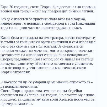
Едва 20 годишен, свети Георги бил достигнал до големия
военен чин трибун – бил му поверен цял римски легион.
Без да е известен за християнската вяра на младежа,
императорът го повикал в своя дворец в град Никомидия
за да го направи част от висшият държавен съвет.
Каква била изненадата на императора, когато светецът се
застъпил за гонените си братя християни и сам изповядал
без страх своята вяра в Спасителя. За смелостта си
понесъл множество мъчения, които изтърпял стоически –
жестокостта на античният езичник била ненадмината.
Според преданието Сам Господ Бог се явявал на светеца
и лекувал раните му. В житието на светеца е упоменато,
че в отговор на увещаванията на мъчителя си, свети
Георги отговарял:
„По-скоро ти ще се умориш да ме мъчиш, отколкото аз –
да понасям мъченията.“
Свети Георги приключва земният си път бидейки
обезглавен на 23 април 306 година, но паметта му е жива
и до днес, а подвигът му като воин Христов послужил за
пример на мнозина.