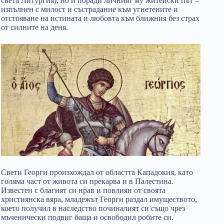
света Литургия), но и поради личният му житейски път –
изпълнен с милост и състрадание към угнетените и
отстояване на истината и любовта към ближния без страх
от силните на деня.
Свети Георги произхождал от областта Кападокия, като
голяма част от живота си прекарва и в Палестина.
Известен с благият си нрав и повлиян от своята
християнска вяра, младежът Георги раздал имуществото,
което получил в наследство починалият си също чрез
мъченически подвиг баща и освободил робите си.