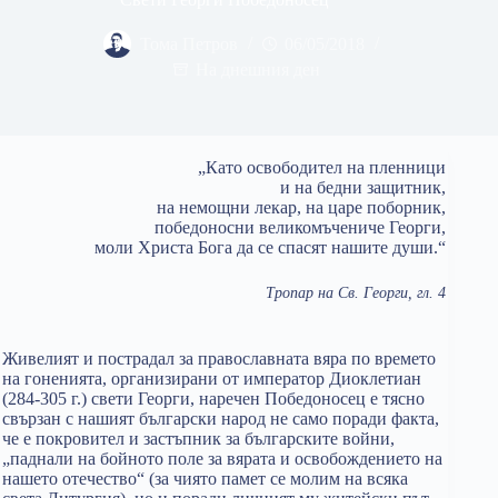
Тома Петров
06/05/2018
На днешния ден
„Като освободител на пленници
и на бедни защитник,
на немощни лекар, на царе поборник,
победоносни великомъчениче Георги,
моли Христа Бога да се спасят нашите души.“
Тропар на Св. Георги, гл. 4
Живелият и пострадал за православната вяра по времето
на гоненията, организирани от император Диоклетиан
(284-305 г.) свети Георги, наречен Победоносец е тясно
свързан с нашият български народ не само поради факта,
че е покровител и застъпник за българските войни,
„паднали на бойното поле за вярата и освобождението на
нашето отечество“ (за чиято памет се молим на всяка