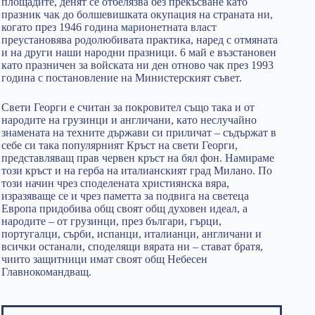
площадите, денят се отбелязва без прекъсване като
празник чак до болшевишката окупация на страната ни,
когато през 1946 година марионетната власт
преустановява родолюбивата практика, наред с отмяната
и на други наши народни празници. 6 май е възстановен
като празничен за войската ни ден отново чак през 1993
година с постановление на Министерският съвет.
Свети Георги е считан за покровител също така и от
народите на грузинци и англичани, като неслучайно
знамената на техните държави си приличат – съдържат в
себе си така популярният Кръст на свети Георги,
представляващ прав червен кръст на бял фон. Намираме
този кръст и на герба на италианският град Милано. По
този начин чрез споделената християнска вяра,
изразяваще се и чрез паметта за подвига на светеца
Европа придобива общ своят общ духовен идеал, а
народите – от грузинци, през българи, гърци,
португалци, сърби, испанци, италианци, англичани и
всички останали, споделящи вярата ни – стават братя,
чиито защитници имат своят общ Небесен
Главнокомандващ.