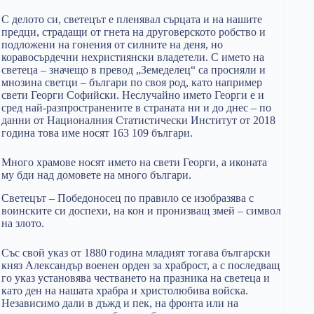
С делото си, светецът е пленявал сърцата и на нашите
предци, страдащи от гнета на друговерското робство и
подложени на гонения от силните на деня, но
коравосърдечни нехристиянски владетели. С името на
светеца – значещо в превод „Земеделец“ са просияли и
мнозина светци – българи по своя род, като например
свети Георги Софийски. Неслучайно името Георги е и
сред най-разпространените в страната ни и до днес – по
данни от Националния Статистически Институт от 2018
година това име носят 163 109 българи.
Много храмове носят името на свети Георги, а иконата
му бди над домовете на много българи.
Светецът – Победоносец по правило се изобразява с
воинските си доспехи, на кон и пронизващ змей – символ
на злото.
Със свой указ от 1880 година младият тогава български
княз Александър военен орден за храброст, а с последващ
го указ установява честването на празника на светеца и
като ден на нашата храбра и христолюбива войска.
Независимо дали в дъжд и пек, на фронта или на